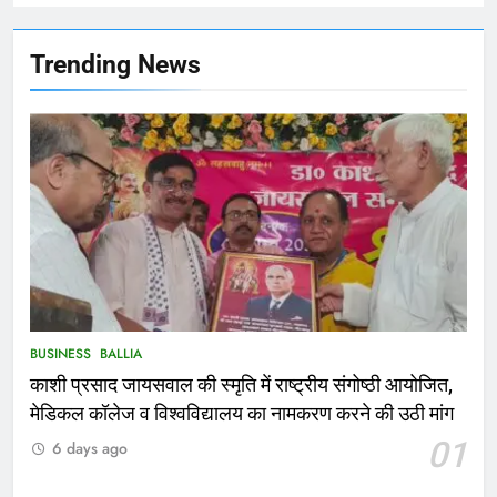
NATIONAL
बलिया
Trending News
166
Ballia : कर्ज के बोझ तले दबे कारोबारी ने
फांसी लगाकर दी जान
NATIONAL
बलिया
167
Ballia : थैंक्यू बलिया पुलिस: पीड़िता को
मिले 1.38 लाख रूपये
NATIONAL
बलिया
BUSINESS
BALLIA
1
काशी प्रसाद जायसवाल की स्मृति में राष्ट्रीय संगोष्ठी आयोजित,
कोचिंग सेंटर में लगी भीषण आग, जान
मेडिकल कॉलेज व विश्वविद्यालय का नामकरण करने की उठी मांग
बचाने के लिए छात्रों ने लगाई छलांग, कई
01
6 days ago
घायल
ACCIDENT
BUSINESS