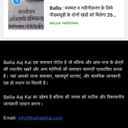
पीडब्ल्यूडी के दोनों खंडों को मिलेगा 26
करोड़
BALLIA
NATIONAL
6
Ballia : 110 फीट ऊंचे तिरंगे के सम्मान
में बलिया में निकला तिरंगा यात्रा
BALLIA
NATIONAL
Ballia Aaj Kal एक समाचार पोर्टल है जो बलिया और आस-पास के क्षेत्रों
7
की स्थानीय खबरें और अन्य श्रेणियों की समाचार सामग्री प्रकाशित करता
Ballia : सीएम डैशबोर्ड समीक्षा में फिसले
है। यहां आपको ताजा समाचार, महत्वपूर्ण घटनाएं, और सामयिक जानकारी
विभाग, डीएम ने मांगा स्पष्टीकरण
एक ही स्थान पर मिलती है।
BALLIA
NATIONAL
Ballia Aaj Kal का उद्देश्य है बलिया की जनता को सटीक और विश्वसनीय
जानकारी प्रदान करना।
8
Ballia : दिल्ली ब्लास्ट के बाद बलिया में
Email:
info@balliaajkal.com
हाई अलर्ट, एसपी ओमवीर सिंह ने पुलिस बल
के साथ रेलवे स्टेशन व शहर में किया पैदल
BALLIA
NATIONAL