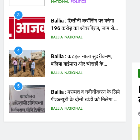
मिलेगी राहत
BALLIA
NATIONAL
4
Ballia : कटहल नाला सुंदरीकरण,
बलिया बाईपास और चौराहों के
आधुनिकीकरण की तैयारी तेज
BALLIA
NATIONAL
5
Ballia : मरम्मत व नवीनीकरण के लिये
पीडब्ल्यूडी के दोनों खंडों को मिलेगा 26
करोड़
BALLIA
NATIONAL
6
Ballia : 110 फीट ऊंचे तिरंगे के
सम्मान में बलिया में निकला तिरंगा
यात्रा
BALLIA
NATIONAL
7
Ballia : सीएम डैशबोर्ड समीक्षा में
फिसले विभाग, डीएम ने मांगा