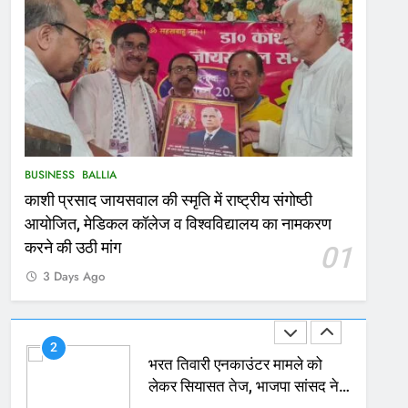
167
Ballia : थैंक्यू बलिया पुलिस: पीड़िता
को मिले 1.38 लाख रूपये
NATIONAL
बलिया
1
कोचिंग सेंटर में लगी भीषण आग, जान
BUSINESS
BALLIA
बचाने के लिए छात्रों ने लगाई छलांग,
काशी प्रसाद जायसवाल की स्मृति में राष्ट्रीय संगोष्ठी
कई घायल
ACCIDENT
BUSINESS
आयोजित, मेडिकल कॉलेज व विश्वविद्यालय का नामकरण
2
करने की उठी मांग
01
भरत तिवारी एनकाउंटर मामले को
3 Days Ago
लेकर सियासत तेज, भाजपा सांसद ने
बताई हत्या
NATIONAL
POLITICS
3
Ballia : छितौनी क्रॉसिंग पर बनेगा
196 करोड़ का ओवरब्रिज, जाम से