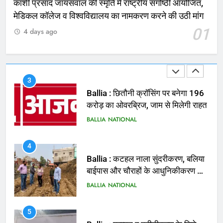
काशी प्रसाद जायसवाल की स्मृति में राष्ट्रीय संगोष्ठी आयोजित,
2
मेडिकल कॉलेज व विश्वविद्यालय का नामकरण करने की उठी मांग
भरत तिवारी एनकाउंटर मामले को लेकर
01
4 days ago
सियासत तेज, भाजपा सांसद ने बताई हत्या
NATIONAL
POLITICS
3
Ballia : छितौनी क्रॉसिंग पर बनेगा 196
करोड़ का ओवरब्रिज, जाम से मिलेगी राहत
BALLIA
NATIONAL
4
Ballia : कटहल नाला सुंदरीकरण, बलिया
बाईपास और चौराहों के आधुनिकीकरण की
तैयारी तेज
BALLIA
NATIONAL
5