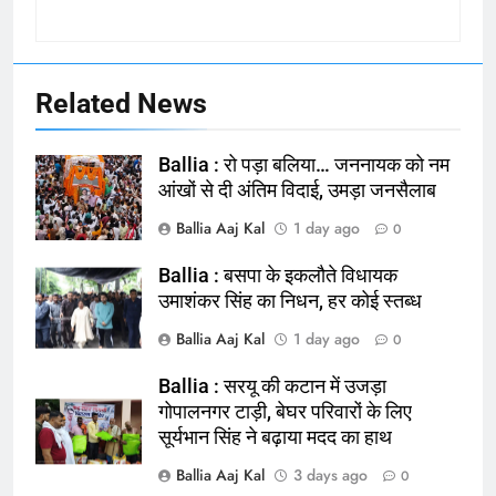
Related News
Ballia : रो पड़ा बलिया… जननायक को नम
आंखों से दी अंतिम विदाई, उमड़ा जनसैलाब
Ballia Aaj Kal
1 day ago
0
Ballia : बसपा के इकलौते विधायक
164
उमाशंकर सिंह का निधन, हर कोई स्तब्ध
Ballia : न्याय की मांग: सड़क पर उतरे
Ballia Aaj Kal
1 day ago
0
चिकित्सक, किया प्रदर्शन
NATIONAL
बलिया
Ballia : सरयू की कटान में उजड़ा
गोपालनगर टाड़ी, बेघर परिवारों के लिए
सूर्यभान सिंह ने बढ़ाया मदद का हाथ
165
Ballia : बलिया बलिदान दिवस के मौके पर
Ballia Aaj Kal
3 days ago
0
बलिया को मिलेगी नई ट्रेन की सौगात