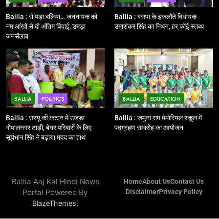
12
Ballia : बलिया रेलवे स्टेशन का अपर
Ballia : रो पड़ा बलिया… जननायक को
Ballia : बसपा के इकलौते विधायक
महाप्रबंधक ने किया निरीक्षण
नम आंखों से दी अंतिम विदाई, उमड़ा
उमाशंकर सिंह का निधन, हर कोई स्तब्ध
जनसैलाब
BALLIA
NATIONAL
13
Ballia : त्यौहारों पर शांति व्यवस्था को
लेकर पुलिस ने किया रूट मार्च
BALLIA
POLITICS
BALLIA
EDUCATION
BALLIA
NATIONAL
Ballia : सरयू की कटान में उजड़ा
Ballia : जमुना राम मेमोरियल स्कूल में
गोपालनगर टाड़ी, बेघर परिवारों के लिए
पदग्रहण समारोह का आयोजन
14
सूर्यभान सिंह ने बढ़ाया मदद का हाथ
Ballia : एमएलसी रविशंकर सिंह पप्पू की
माता का निधन
BALLIA
NATIONAL
Ballia Aaj Kal Hindi News
Home
About Us
Contact Us
Portal Powered By
Disclaimer
Privacy Policy
15
.
BlazeThemes
Ballia : बच्चों के लिये पार्क नहीं, छुट्टियों