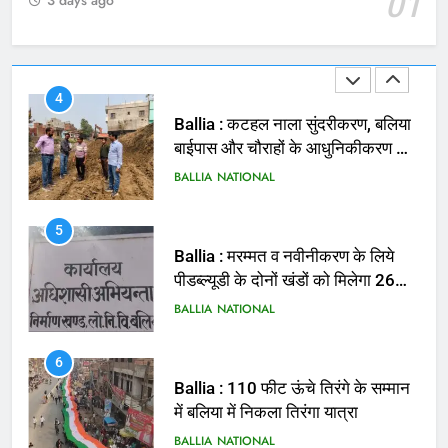
01
3 days ago
4
Ballia : कटहल नाला सुंदरीकरण, बलिया
बाईपास और चौराहों के आधुनिकीकरण की
तैयारी तेज
BALLIA
NATIONAL
5
Ballia : मरम्मत व नवीनीकरण के लिये
पीडब्ल्यूडी के दोनों खंडों को मिलेगा 26
करोड़
BALLIA
NATIONAL
6
Ballia : 110 फीट ऊंचे तिरंगे के सम्मान
में बलिया में निकला तिरंगा यात्रा
BALLIA
NATIONAL
7
Ballia : सीएम डैशबोर्ड समीक्षा में फिसले