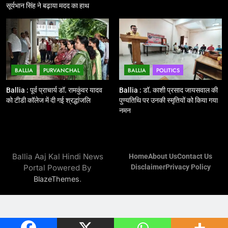
Ballia : एमएलसी रविशंकर सिंह पप्पू की
सूर्यभान सिंह ने बढ़ाया मदद का हाथ
माता का निधन
BALLIA
NATIONAL
15
Ballia : बच्चों के लिये पार्क नहीं, छुट्टियों
BALLIA
PURVANCHAL
BALLIA
POLITICS
में हो जाते है मायूस
Ballia : पूर्व प्राचार्य डॉ. रामकुंवर यादव
Ballia : डॉ. काशी प्रसाद जायसवाल की
BALLIA
NATIONAL
को टीडी कॉलेज में दी गई श्रद्धांजलि
पुण्यतिथि पर उनकी स्मृतियों को किया गया
नमन
16
Ballia : मिशन शक्ति अभियान में छात्राओं
व महिलाओं को किया गया जागरूक
Ballia Aaj Kal Hindi News
Home
About Us
Contact Us
BALLIA
NATIONAL
Portal Powered By
Disclaimer
Privacy Policy
.
BlazeThemes
17
Ballia : जिलाधिकारी का सख्त रुख :
अधूरे निर्माण कार्य पर कार्यदायी संस्थाओं