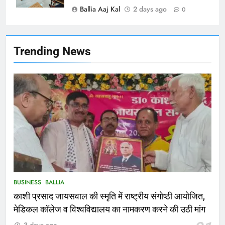
NATIONAL
बलिया
Ballia Aaj Kal
2 days ago
0
1
कोचिंग सेंटर में लगी भीषण आग, जान
Trending News
बचाने के लिए छात्रों ने लगाई छलांग, कई
घायल
ACCIDENT
BUSINESS
2
भरत तिवारी एनकाउंटर मामले को लेकर
सियासत तेज, भाजपा सांसद ने बताई हत्या
NATIONAL
POLITICS
3
Ballia : छितौनी क्रॉसिंग पर बनेगा 196
BUSINESS
BALLIA
करोड़ का ओवरब्रिज, जाम से मिलेगी राहत
काशी प्रसाद जायसवाल की स्मृति में राष्ट्रीय संगोष्ठी आयोजित,
BALLIA
NATIONAL
मेडिकल कॉलेज व विश्वविद्यालय का नामकरण करने की उठी मांग