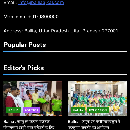
Email:
info@balliaajkal.com
11
बिहार विस चुनाव : सभी 90 हजार 712
Mobile no. +91-9800000
बूथों से लाइव वेब कास्टिंग की तैयारी
Address: Ballia, Uttar Pradesh Uttar Pradesh-277001
NATIONAL
POLITICS
Popular Posts
12
Ballia : बलिया रेलवे स्टेशन का अपर
महाप्रबंधक ने किया निरीक्षण
Editor's Picks
BALLIA
NATIONAL
13
Ballia : त्यौहारों पर शांति व्यवस्था को
लेकर पुलिस ने किया रूट मार्च
BALLIA
NATIONAL
BALLIA
POLITICS
BALLIA
EDUCATION
Ballia : सरयू की कटान में उजड़ा
Ballia : जमुना राम मेमोरियल स्कूल में
14
गोपालनगर टाड़ी, बेघर परिवारों के लिए
पदग्रहण समारोह का आयोजन