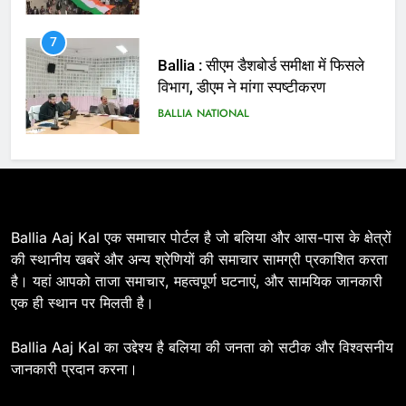
विभाग, डीएम ने मांगा स्पष्टीकरण
BALLIA
NATIONAL
8
Ballia : दिल्ली ब्लास्ट के बाद बलिया में
हाई अलर्ट, एसपी ओमवीर सिंह ने पुलिस बल
के साथ रेलवे स्टेशन व शहर में किया पैदल
BALLIA
NATIONAL
गश्त
9
Ballia : एकता, अखंडता और राष्ट्रप्रेम
Ballia Aaj Kal एक समाचार पोर्टल है जो बलिया और आस-पास के क्षेत्रों
का संकल्प लेकर गूंजा बलिया, पुलिस
की स्थानीय खबरें और अन्य श्रेणियों की समाचार सामग्री प्रकाशित करता
अधीक्षक ओमवीर सिंह ने दिलाई शपथ, दी
BALLIA
NATIONAL
है। यहां आपको ताजा समाचार, महत्वपूर्ण घटनाएं, और सामयिक जानकारी
श्रद्धांजलि
एक ही स्थान पर मिलती है।
10
Ballia : चितबड़ागांव से गोरखपुर, वाराणसी
Ballia Aaj Kal का उद्देश्य है बलिया की जनता को सटीक और विश्वसनीय
और कानपुर के लिए बस सेवाओं का
जानकारी प्रदान करना।
शुभारंभ, सांसद नीरज शेखर ने दिखाई हरी
BALLIA
NATIONAL
झंडी