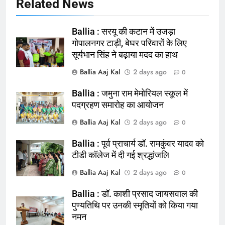
Ballia : न्याय की मांग: सड़क पर उतरे
Related News
चिकित्सक, किया प्रदर्शन
NATIONAL
बलिया
Ballia : सरयू की कटान में उजड़ा
गोपालनगर टाड़ी, बेघर परिवारों के लिए
165
सूर्यभान सिंह ने बढ़ाया मदद का हाथ
Ballia : बलिया बलिदान दिवस के मौके पर
Ballia Aaj Kal
2 days ago
0
बलिया को मिलेगी नई ट्रेन की सौगात
NATIONAL
बलिया
Ballia : जमुना राम मेमोरियल स्कूल में
पदग्रहण समारोह का आयोजन
166
Ballia Aaj Kal
2 days ago
0
Ballia : कर्ज के बोझ तले दबे कारोबारी ने
Ballia : पूर्व प्राचार्य डॉ. रामकुंवर यादव को
फांसी लगाकर दी जान
टीडी कॉलेज में दी गई श्रद्धांजलि
NATIONAL
बलिया
Ballia Aaj Kal
2 days ago
0
167
Ballia : डॉ. काशी प्रसाद जायसवाल की
Ballia : थैंक्यू बलिया पुलिस: पीड़िता को
पुण्यतिथि पर उनकी स्मृतियों को किया गया
मिले 1.38 लाख रूपये
नमन