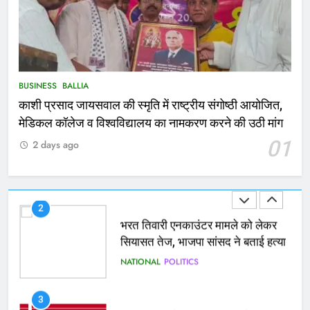
1
कोचिंग सेंटर में लगी भीषण आग, जान
बचाने के लिए छात्रों ने लगाई छलांग, कई
घायल
ACCIDENT
BUSINESS
BUSINESS
BALLIA
काशी प्रसाद जायसवाल की स्मृति में राष्ट्रीय संगोष्ठी आयोजित,
2
मेडिकल कॉलेज व विश्वविद्यालय का नामकरण करने की उठी मांग
भरत तिवारी एनकाउंटर मामले को लेकर
01
2 days ago
सियासत तेज, भाजपा सांसद ने बताई हत्या
NATIONAL
POLITICS
3
Ballia : छितौनी क्रॉसिंग पर बनेगा 196
करोड़ का ओवरब्रिज, जाम से मिलेगी राहत
BALLIA
NATIONAL
4