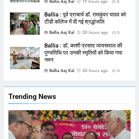
Ballia Aaj Kal
19 hours ago
0
चिकित्सक, किया प्रदर्शन
NATIONAL
बलिया
Ballia : पूर्व प्राचार्य डॉ. रामकुंवर यादव को
टीडी कॉलेज में दी गई श्रद्धांजलि
165
Ballia Aaj Kal
20 hours ago
0
Ballia : बलिया बलिदान दिवस के मौके पर
बलिया को मिलेगी नई ट्रेन की सौगात
Ballia : डॉ. काशी प्रसाद जायसवाल की
पुण्यतिथि पर उनकी स्मृतियों को किया गया
NATIONAL
बलिया
नमन
Ballia Aaj Kal
20 hours ago
166
0
Ballia : कर्ज के बोझ तले दबे कारोबारी ने
फांसी लगाकर दी जान
NATIONAL
बलिया
Trending News
167
Ballia : थैंक्यू बलिया पुलिस: पीड़िता को
मिले 1.38 लाख रूपये
NATIONAL
बलिया