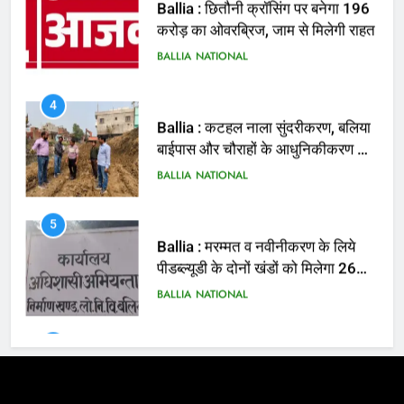
Ballia : कटहल नाला सुंदरीकरण, बलिया
बाईपास और चौराहों के आधुनिकीकरण की
तैयारी तेज
BALLIA
NATIONAL
5
Ballia : मरम्मत व नवीनीकरण के लिये
पीडब्ल्यूडी के दोनों खंडों को मिलेगा 26
करोड़
BALLIA
NATIONAL
6
Ballia : 110 फीट ऊंचे तिरंगे के सम्मान
में बलिया में निकला तिरंगा यात्रा
BALLIA
NATIONAL
7
Ballia : सीएम डैशबोर्ड समीक्षा में फिसले
विभाग, डीएम ने मांगा स्पष्टीकरण