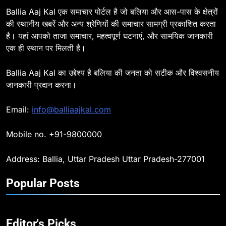
BALLIA
NATIONAL
Ballia Aaj Kal एक समाचार पोर्टल है जो बलिया और आस-पास के क्षेत्रों
की स्थानीय खबरें और अन्य श्रेणियों की समाचार सामग्री प्रकाशित करता
है। यहां आपको ताजा समाचार, महत्वपूर्ण घटनाएं, और सामयिक जानकारी
8
एक ही स्थान पर मिलती है।
Ballia : दिल्ली ब्लास्ट के बाद बलिया में
हाई अलर्ट, एसपी ओमवीर सिंह ने पुलिस बल
Ballia Aaj Kal का उद्देश्य है बलिया की जनता को सटीक और विश्वसनीय
के साथ रेलवे स्टेशन व शहर में किया पैदल
BALLIA
NATIONAL
जानकारी प्रदान करना।
गश्त
9
Email:
info@balliaajkal.com
Ballia : एकता, अखंडता और राष्ट्रप्रेम
का संकल्प लेकर गूंजा बलिया, पुलिस
Mobile no. +91-9800000
अधीक्षक ओमवीर सिंह ने दिलाई शपथ, दी
BALLIA
NATIONAL
श्रद्धांजलि
Address: Ballia, Uttar Pradesh Uttar Pradesh-277001
10
Popular Posts
Ballia : चितबड़ागांव से गोरखपुर, वाराणसी
और कानपुर के लिए बस सेवाओं का
शुभारंभ, सांसद नीरज शेखर ने दिखाई हरी
BALLIA
NATIONAL
झंडी
Editor's Picks