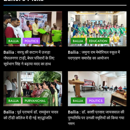
11
बिहार विस चुनाव : सभी 90 हजार 712
बूथों से लाइव वेब कास्टिंग की तैयारी
NATIONAL
POLITICS
BALLIA
POLITICS
BALLIA
EDUCATION
12
Ballia : बलिया रेलवे स्टेशन का अपर
Ballia : सरयू की कटान में उजड़ा
Ballia : जमुना राम मेमोरियल स्कूल में
महाप्रबंधक ने किया निरीक्षण
गोपालनगर टाड़ी, बेघर परिवारों के लिए
पदग्रहण समारोह का आयोजन
सूर्यभान सिंह ने बढ़ाया मदद का हाथ
BALLIA
NATIONAL
13
Ballia : त्यौहारों पर शांति व्यवस्था को
लेकर पुलिस ने किया रूट मार्च
BALLIA
PURVANCHAL
BALLIA
POLITICS
BALLIA
NATIONAL
Ballia : पूर्व प्राचार्य डॉ. रामकुंवर यादव
Ballia : डॉ. काशी प्रसाद जायसवाल की
को टीडी कॉलेज में दी गई श्रद्धांजलि
पुण्यतिथि पर उनकी स्मृतियों को किया गया
14
नमन
Ballia : एमएलसी रविशंकर सिंह पप्पू की