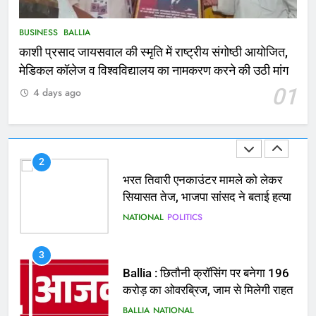
मिले 1.38 लाख रूपये
NATIONAL
बलिया
BUSINESS
BALLIA
काशी प्रसाद जायसवाल की स्मृति में राष्ट्रीय संगोष्ठी आयोजित,
1
मेडिकल कॉलेज व विश्वविद्यालय का नामकरण करने की उठी मांग
कोचिंग सेंटर में लगी भीषण आग, जान
01
4 days ago
बचाने के लिए छात्रों ने लगाई छलांग, कई
घायल
ACCIDENT
BUSINESS
2
भरत तिवारी एनकाउंटर मामले को लेकर
सियासत तेज, भाजपा सांसद ने बताई हत्या
NATIONAL
POLITICS
3
Ballia : छितौनी क्रॉसिंग पर बनेगा 196
करोड़ का ओवरब्रिज, जाम से मिलेगी राहत
BALLIA
NATIONAL