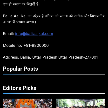
एक ही स्थान पर मिलती है।
Ballia : सीएम डैशबोर्ड समीक्षा में फिसले
विभाग, डीएम ने मांगा स्पष्टीकरण
Ballia Aaj Kal का उद्देश्य है बलिया की जनता को सटीक और विश्वसनीय
BALLIA
NATIONAL
जानकारी प्रदान करना।
8
Email:
info@balliaajkal.com
Ballia : दिल्ली ब्लास्ट के बाद बलिया में
हाई अलर्ट, एसपी ओमवीर सिंह ने पुलिस बल
Mobile no. +91-9800000
के साथ रेलवे स्टेशन व शहर में किया पैदल
BALLIA
NATIONAL
गश्त
Address: Ballia, Uttar Pradesh Uttar Pradesh-277001
9
Popular Posts
Ballia : एकता, अखंडता और राष्ट्रप्रेम
का संकल्प लेकर गूंजा बलिया, पुलिस
अधीक्षक ओमवीर सिंह ने दिलाई शपथ, दी
BALLIA
NATIONAL
श्रद्धांजलि
Editor's Picks
10
Ballia : चितबड़ागांव से गोरखपुर, वाराणसी
और कानपुर के लिए बस सेवाओं का