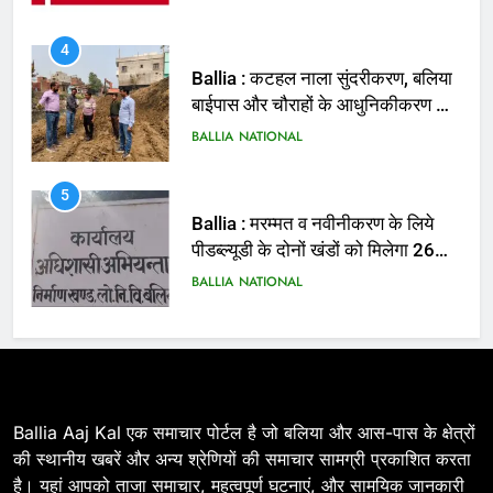
4
Ballia : कटहल नाला सुंदरीकरण, बलिया
बाईपास और चौराहों के आधुनिकीकरण की
तैयारी तेज
BALLIA
NATIONAL
5
Ballia : मरम्मत व नवीनीकरण के लिये
पीडब्ल्यूडी के दोनों खंडों को मिलेगा 26
करोड़
BALLIA
NATIONAL
6
Ballia : 110 फीट ऊंचे तिरंगे के सम्मान
में बलिया में निकला तिरंगा यात्रा
BALLIA
NATIONAL
Ballia Aaj Kal एक समाचार पोर्टल है जो बलिया और आस-पास के क्षेत्रों
की स्थानीय खबरें और अन्य श्रेणियों की समाचार सामग्री प्रकाशित करता
है। यहां आपको ताजा समाचार, महत्वपूर्ण घटनाएं, और सामयिक जानकारी
7