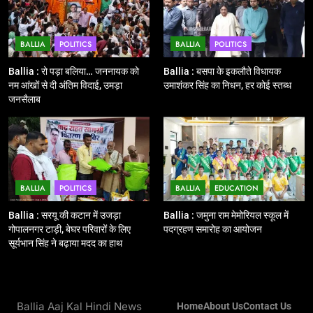
शुभारंभ, सांसद नीरज शेखर ने दिखाई हरी
BALLIA
NATIONAL
झंडी
BALLIA
POLITICS
BALLIA
POLITICS
11
बिहार विस चुनाव : सभी 90 हजार 712
Ballia : रो पड़ा बलिया… जननायक को
Ballia : बसपा के इकलौते विधायक
बूथों से लाइव वेब कास्टिंग की तैयारी
नम आंखों से दी अंतिम विदाई, उमड़ा
उमाशंकर सिंह का निधन, हर कोई स्तब्ध
जनसैलाब
NATIONAL
POLITICS
12
Ballia : बलिया रेलवे स्टेशन का अपर
महाप्रबंधक ने किया निरीक्षण
BALLIA
POLITICS
BALLIA
EDUCATION
BALLIA
NATIONAL
Ballia : सरयू की कटान में उजड़ा
Ballia : जमुना राम मेमोरियल स्कूल में
गोपालनगर टाड़ी, बेघर परिवारों के लिए
पदग्रहण समारोह का आयोजन
13
सूर्यभान सिंह ने बढ़ाया मदद का हाथ
Ballia : त्यौहारों पर शांति व्यवस्था को
लेकर पुलिस ने किया रूट मार्च
BALLIA
NATIONAL
Ballia Aaj Kal Hindi News
Home
About Us
Contact Us