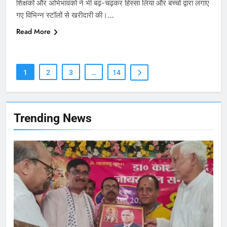
शिक्षकों और अभिभावकों ने भी बढ़-चढ़कर हिस्सा लिया और बच्चों द्वारा लगाए
164
गए विभिन्न स्टॉलों से खरीदारी की।…
Ballia : न्याय की मांग: सड़क पर उतरे
Read More
चिकित्सक, किया प्रदर्शन
NATIONAL
बलिया
1
2
3
…
14
165
Ballia : बलिया बलिदान दिवस के मौके पर
बलिया को मिलेगी नई ट्रेन की सौगात
NATIONAL
बलिया
Trending News
166
Ballia : कर्ज के बोझ तले दबे कारोबारी ने
फांसी लगाकर दी जान
NATIONAL
बलिया
167
Ballia : थैंक्यू बलिया पुलिस: पीड़िता को