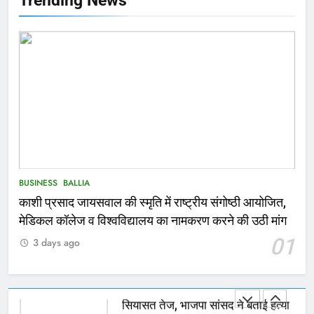
Trending News
167
Ballia : थैंक्यू बलिया पुलिस: पीड़िता को
मिले 1.38 लाख रूपये
NATIONAL
बलिया
1
कोचिंग सेंटर में लगी भीषण आग, जान
बचाने के लिए छात्रों ने लगाई छलांग, कई
घायल
ACCIDENT
BUSINESS
BUSINESS
BALLIA
काशी प्रसाद जायसवाल की स्मृति में राष्ट्रीय संगोष्ठी आयोजित,
2
मेडिकल कॉलेज व विश्वविद्यालय का नामकरण करने की उठी मांग
भरत तिवारी एनकाउंटर मामले को लेकर
01
3 days ago
सियासत तेज, भाजपा सांसद ने बताई हत्या
NATIONAL
POLITICS
3