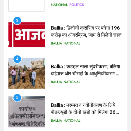
Ballia : छितौनी क्रॉसिंग पर बनेगा 196
करोड़ का ओवरब्रिज, जाम से मिलेगी राहत
BALLIA
NATIONAL
4
Ballia : कटहल नाला सुंदरीकरण, बलिया
बाईपास और चौराहों के आधुनिकीकरण की
तैयारी तेज
BALLIA
NATIONAL
5
Ballia : मरम्मत व नवीनीकरण के लिये
पीडब्ल्यूडी के दोनों खंडों को मिलेगा 26
करोड़
BALLIA
NATIONAL
6
Ballia : 110 फीट ऊंचे तिरंगे के सम्मान
में बलिया में निकला तिरंगा यात्रा