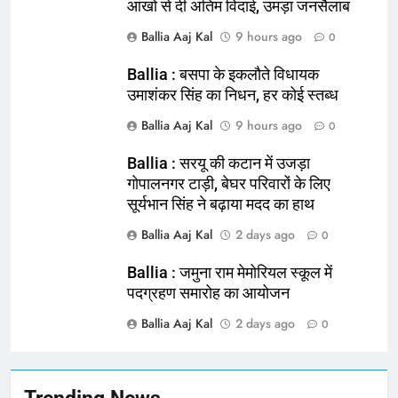
आंखों से दी अंतिम विदाई, उमड़ा जनसैलाब
Ballia Aaj Kal
9 hours ago
0
Ballia : बसपा के इकलौते विधायक
164
उमाशंकर सिंह का निधन, हर कोई स्तब्ध
Ballia : न्याय की मांग: सड़क पर उतरे
Ballia Aaj Kal
9 hours ago
0
चिकित्सक, किया प्रदर्शन
NATIONAL
बलिया
Ballia : सरयू की कटान में उजड़ा
गोपालनगर टाड़ी, बेघर परिवारों के लिए
सूर्यभान सिंह ने बढ़ाया मदद का हाथ
165
Ballia : बलिया बलिदान दिवस के मौके पर
Ballia Aaj Kal
2 days ago
0
बलिया को मिलेगी नई ट्रेन की सौगात
Ballia : जमुना राम मेमोरियल स्कूल में
NATIONAL
बलिया
पदग्रहण समारोह का आयोजन
Ballia Aaj Kal
2 days ago
166
0
Ballia : कर्ज के बोझ तले दबे कारोबारी ने
फांसी लगाकर दी जान
NATIONAL
बलिया