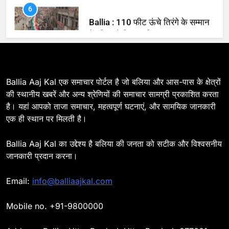
BALLIA
NATIONAL
7
Ballia : सीएम डैशबोर्ड समीक्षा में फिसले
विभाग, डीएम ने मांगा स्पष्टीकरण
BALLIA
NATIONAL
Ballia Aaj Kal एक समाचार पोर्टल है जो बलिया और आस-पास के क्षेत्रों
की स्थानीय खबरें और अन्य श्रेणियों की समाचार सामग्री प्रकाशित करता
है। यहां आपको ताजा समाचार, महत्वपूर्ण घटनाएं, और सामयिक जानकारी
8
एक ही स्थान पर मिलती है।
Ballia : दिल्ली ब्लास्ट के बाद बलिया में
हाई अलर्ट, एसपी ओमवीर सिंह ने पुलिस बल
Ballia Aaj Kal का उद्देश्य है बलिया की जनता को सटीक और विश्वसनीय
के साथ रेलवे स्टेशन व शहर में किया पैदल
BALLIA
NATIONAL
जानकारी प्रदान करना।
गश्त
9
Email:
info@balliaajkal.com
Ballia : एकता, अखंडता और राष्ट्रप्रेम
का संकल्प लेकर गूंजा बलिया, पुलिस
Mobile no. +91-9800000
अधीक्षक ओमवीर सिंह ने दिलाई शपथ, दी
BALLIA
NATIONAL
श्रद्धांजलि