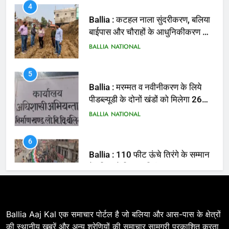
तैयारी तेज
BALLIA
NATIONAL
5
Ballia : मरम्मत व नवीनीकरण के लिये
पीडब्ल्यूडी के दोनों खंडों को मिलेगा 26
करोड़
BALLIA
NATIONAL
6
Ballia : 110 फीट ऊंचे तिरंगे के सम्मान
में बलिया में निकला तिरंगा यात्रा
BALLIA
NATIONAL
7
Ballia : सीएम डैशबोर्ड समीक्षा में फिसले
विभाग, डीएम ने मांगा स्पष्टीकरण
BALLIA
NATIONAL
Ballia Aaj Kal एक समाचार पोर्टल है जो बलिया और आस-पास के क्षेत्रों
की स्थानीय खबरें और अन्य श्रेणियों की समाचार सामग्री प्रकाशित करता