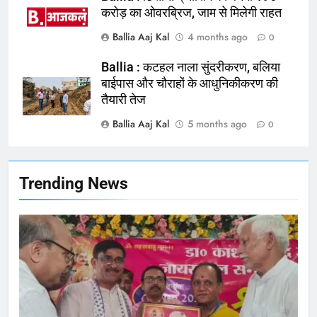
करोड़ का ओवरब्रिज, जाम से मिलेगी राहत
165
Ballia Aaj Kal
4 months ago
0
Ballia : बलिया बलिदान दिवस के मौके पर
बलिया को मिलेगी नई ट्रेन की सौगात
Ballia : कटहल नाला सुंदरीकरण, बलिया
बाईपास और चौराहों के आधुनिकीकरण की
NATIONAL
बलिया
तैयारी तेज
Ballia Aaj Kal
5 months ago
166
0
Ballia : कर्ज के बोझ तले दबे कारोबारी ने
फांसी लगाकर दी जान
NATIONAL
बलिया
Trending News
167
Ballia : थैंक्यू बलिया पुलिस: पीड़िता को
मिले 1.38 लाख रूपये
NATIONAL
बलिया
1