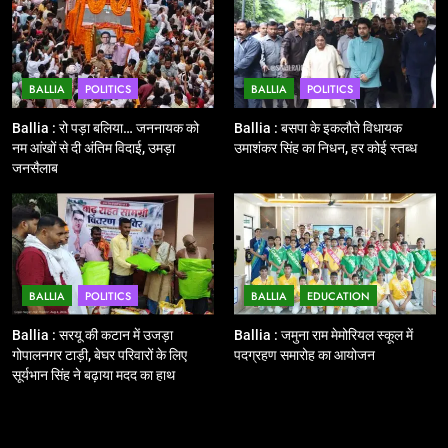
बूथों से लाइव वेब कास्टिंग की तैयारी
NATIONAL
POLITICS
BALLIA
POLITICS
BALLIA
POLITICS
12
Ballia : बलिया रेलवे स्टेशन का अपर
Ballia : रो पड़ा बलिया… जननायक को
Ballia : बसपा के इकलौते विधायक
महाप्रबंधक ने किया निरीक्षण
नम आंखों से दी अंतिम विदाई, उमड़ा
उमाशंकर सिंह का निधन, हर कोई स्तब्ध
जनसैलाब
BALLIA
NATIONAL
13
Ballia : त्यौहारों पर शांति व्यवस्था को
लेकर पुलिस ने किया रूट मार्च
BALLIA
POLITICS
BALLIA
EDUCATION
BALLIA
NATIONAL
Ballia : सरयू की कटान में उजड़ा
Ballia : जमुना राम मेमोरियल स्कूल में
गोपालनगर टाड़ी, बेघर परिवारों के लिए
पदग्रहण समारोह का आयोजन
14
सूर्यभान सिंह ने बढ़ाया मदद का हाथ
Ballia : एमएलसी रविशंकर सिंह पप्पू की
माता का निधन
BALLIA
NATIONAL