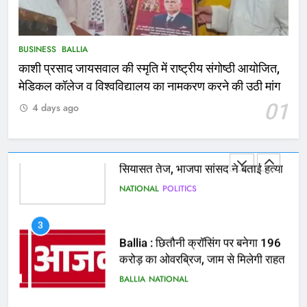
कोचिंग सेंटर में लगी भीषण आग, जान
बचाने के लिए छात्रों ने लगाई छलांग, कई
घायल
ACCIDENT
BUSINESS
BUSINESS
BALLIA
काशी प्रसाद जायसवाल की स्मृति में राष्ट्रीय संगोष्ठी आयोजित,
2
मेडिकल कॉलेज व विश्वविद्यालय का नामकरण करने की उठी मांग
भरत तिवारी एनकाउंटर मामले को लेकर
01
4 days ago
सियासत तेज, भाजपा सांसद ने बताई हत्या
NATIONAL
POLITICS
3
Ballia : छितौनी क्रॉसिंग पर बनेगा 196
करोड़ का ओवरब्रिज, जाम से मिलेगी राहत
BALLIA
NATIONAL
4
Ballia : कटहल नाला सुंदरीकरण, बलिया
बाईपास और चौराहों के आधुनिकीकरण की