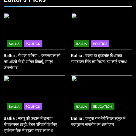
शुभारंभ, सांसद नीरज शेखर ने दिखाई हरी
BALLIA
NATIONAL
झंडी
11
बिहार विस चुनाव : सभी 90 हजार 712
बूथों से लाइव वेब कास्टिंग की तैयारी
BALLIA
POLITICS
BALLIA
POLITICS
NATIONAL
POLITICS
Ballia : रो पड़ा बलिया… जननायक को
Ballia : बसपा के इकलौते विधायक
नम आंखों से दी अंतिम विदाई, उमड़ा
उमाशंकर सिंह का निधन, हर कोई स्तब्ध
12
जनसैलाब
Ballia : बलिया रेलवे स्टेशन का अपर
महाप्रबंधक ने किया निरीक्षण
BALLIA
NATIONAL
13
BALLIA
POLITICS
BALLIA
EDUCATION
Ballia : त्यौहारों पर शांति व्यवस्था को
Ballia : सरयू की कटान में उजड़ा
Ballia : जमुना राम मेमोरियल स्कूल में
लेकर पुलिस ने किया रूट मार्च
गोपालनगर टाड़ी, बेघर परिवारों के लिए
पदग्रहण समारोह का आयोजन
BALLIA
NATIONAL
सूर्यभान सिंह ने बढ़ाया मदद का हाथ