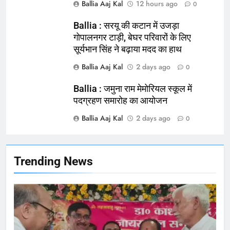
Ballia Aaj Kal
12 hours ago
0
164
Ballia : न्याय की मांग: सड़क पर उतरे
Ballia : सरयू की कटान में उजड़ा
चिकित्सक, किया प्रदर्शन
गोपालनगर टाड़ी, बेघर परिवारों के लिए
सूर्यभान सिंह ने बढ़ाया मदद का हाथ
NATIONAL
बलिया
Ballia Aaj Kal
2 days ago
0
165
Ballia : जमुना राम मेमोरियल स्कूल में
Ballia : बलिया बलिदान दिवस के मौके पर
पदग्रहण समारोह का आयोजन
बलिया को मिलेगी नई ट्रेन की सौगात
Ballia Aaj Kal
2 days ago
0
NATIONAL
बलिया
166
Trending News
Ballia : कर्ज के बोझ तले दबे कारोबारी ने
फांसी लगाकर दी जान
NATIONAL
बलिया
167
Ballia : थैंक्यू बलिया पुलिस: पीड़िता को