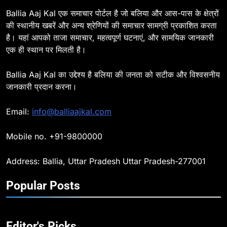
Ballia : सीएम डैशबोर्ड समीक्षा में फिसले
Ballia Aaj Kal एक समाचार पोर्टल है जो बलिया और आस-पास के क्षेत्रों
विभाग, डीएम ने मांगा स्पष्टीकरण
की स्थानीय खबरें और अन्य श्रेणियों की समाचार सामग्री प्रकाशित करता
है। यहां आपको ताजा समाचार, महत्वपूर्ण घटनाएं, और सामयिक जानकारी
BALLIA
NATIONAL
एक ही स्थान पर मिलती है।
8
Ballia Aaj Kal का उद्देश्य है बलिया की जनता को सटीक और विश्वसनीय
Ballia : दिल्ली ब्लास्ट के बाद बलिया में
जानकारी प्रदान करना।
हाई अलर्ट, एसपी ओमवीर सिंह ने पुलिस बल
के साथ रेलवे स्टेशन व शहर में किया पैदल
BALLIA
NATIONAL
Email:
info@balliaajkal.com
गश्त
9
Mobile no. +91-9800000
Ballia : एकता, अखंडता और राष्ट्रप्रेम
का संकल्प लेकर गूंजा बलिया, पुलिस
Address: Ballia, Uttar Pradesh Uttar Pradesh-277001
अधीक्षक ओमवीर सिंह ने दिलाई शपथ, दी
BALLIA
NATIONAL
श्रद्धांजलि
Popular Posts
10
Ballia : चितबड़ागांव से गोरखपुर, वाराणसी
Editor's Picks
और कानपुर के लिए बस सेवाओं का