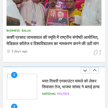
मिले 1.38 लाख रूपये
NATIONAL
बलिया
1
BUSINESS
BALLIA
कोचिंग सेंटर में लगी भीषण आग, जान
बचाने के लिए छात्रों ने लगाई छलांग, कई
काशी प्रसाद जायसवाल की स्मृति में राष्ट्रीय संगोष्ठी आयोजित,
घायल
मेडिकल कॉलेज व विश्वविद्यालय का नामकरण करने की उठी मांग
ACCIDENT
BUSINESS
01
3 days ago
2
भरत तिवारी एनकाउंटर मामले को लेकर
सियासत तेज, भाजपा सांसद ने बताई हत्या
NATIONAL
POLITICS
3
Ballia : छितौनी क्रॉसिंग पर बनेगा 196
करोड़ का ओवरब्रिज, जाम से मिलेगी राहत
BALLIA
NATIONAL