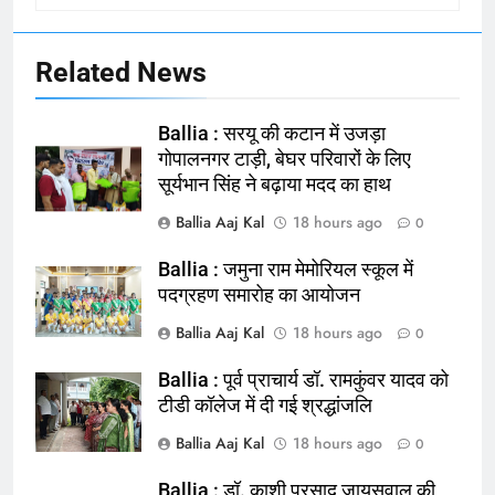
Related News
Ballia : सरयू की कटान में उजड़ा
गोपालनगर टाड़ी, बेघर परिवारों के लिए
सूर्यभान सिंह ने बढ़ाया मदद का हाथ
Ballia Aaj Kal
18 hours ago
0
Ballia : जमुना राम मेमोरियल स्कूल में
164
पदग्रहण समारोह का आयोजन
Ballia : न्याय की मांग: सड़क पर उतरे
Ballia Aaj Kal
18 hours ago
0
चिकित्सक, किया प्रदर्शन
NATIONAL
बलिया
Ballia : पूर्व प्राचार्य डॉ. रामकुंवर यादव को
टीडी कॉलेज में दी गई श्रद्धांजलि
165
Ballia Aaj Kal
18 hours ago
0
Ballia : बलिया बलिदान दिवस के मौके पर
बलिया को मिलेगी नई ट्रेन की सौगात
Ballia : डॉ. काशी प्रसाद जायसवाल की