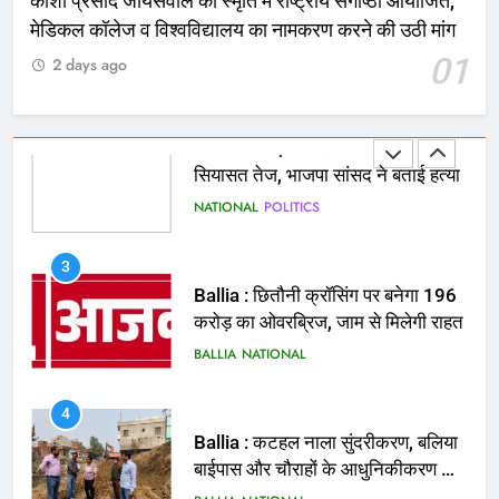
काशी प्रसाद जायसवाल की स्मृति में राष्ट्रीय संगोष्ठी आयोजित,
2
मेडिकल कॉलेज व विश्वविद्यालय का नामकरण करने की उठी मांग
भरत तिवारी एनकाउंटर मामले को लेकर
01
2 days ago
सियासत तेज, भाजपा सांसद ने बताई हत्या
NATIONAL
POLITICS
3
Ballia : छितौनी क्रॉसिंग पर बनेगा 196
करोड़ का ओवरब्रिज, जाम से मिलेगी राहत
BALLIA
NATIONAL
4
Ballia : कटहल नाला सुंदरीकरण, बलिया
बाईपास और चौराहों के आधुनिकीकरण की
तैयारी तेज
BALLIA
NATIONAL
5
Ballia : मरम्मत व नवीनीकरण के लिये