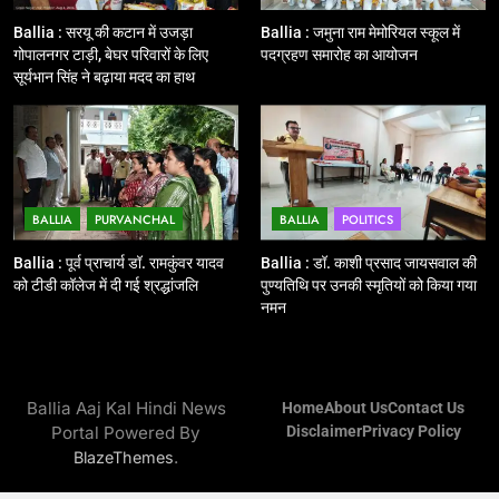
12
Ballia : बलिया रेलवे स्टेशन का अपर
Ballia : सरयू की कटान में उजड़ा
Ballia : जमुना राम मेमोरियल स्कूल में
महाप्रबंधक ने किया निरीक्षण
गोपालनगर टाड़ी, बेघर परिवारों के लिए
पदग्रहण समारोह का आयोजन
सूर्यभान सिंह ने बढ़ाया मदद का हाथ
BALLIA
NATIONAL
13
Ballia : त्यौहारों पर शांति व्यवस्था को
लेकर पुलिस ने किया रूट मार्च
BALLIA
PURVANCHAL
BALLIA
POLITICS
BALLIA
NATIONAL
Ballia : पूर्व प्राचार्य डॉ. रामकुंवर यादव
Ballia : डॉ. काशी प्रसाद जायसवाल की
को टीडी कॉलेज में दी गई श्रद्धांजलि
पुण्यतिथि पर उनकी स्मृतियों को किया गया
14
नमन
Ballia : एमएलसी रविशंकर सिंह पप्पू की
माता का निधन
BALLIA
NATIONAL
Ballia Aaj Kal Hindi News
Home
About Us
Contact Us
Portal Powered By
Disclaimer
Privacy Policy
15
.
BlazeThemes
Ballia : बच्चों के लिये पार्क नहीं, छुट्टियों
में हो जाते है मायूस