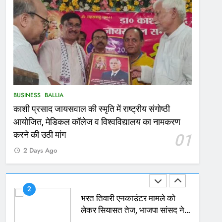
167
Ballia : थैंक्यू बलिया पुलिस: पीड़िता
को मिले 1.38 लाख रूपये
NATIONAL
बलिया
1
कोचिंग सेंटर में लगी भीषण आग, जान
BUSINESS
BALLIA
बचाने के लिए छात्रों ने लगाई छलांग,
काशी प्रसाद जायसवाल की स्मृति में राष्ट्रीय संगोष्ठी
कई घायल
ACCIDENT
BUSINESS
आयोजित, मेडिकल कॉलेज व विश्वविद्यालय का नामकरण
2
करने की उठी मांग
01
भरत तिवारी एनकाउंटर मामले को
2 Days Ago
लेकर सियासत तेज, भाजपा सांसद ने
बताई हत्या
NATIONAL
POLITICS
3
Ballia : छितौनी क्रॉसिंग पर बनेगा
196 करोड़ का ओवरब्रिज, जाम से