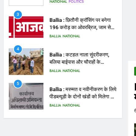
मिलेगी राहत
BALLIA
NATIONAL
4
Ballia : कटहल नाला सुंदरीकरण,
बलिया बाईपास और चौराहों के
आधुनिकीकरण की तैयारी तेज
BALLIA
NATIONAL
5
Ballia : मरम्मत व नवीनीकरण के लिये
पीडब्ल्यूडी के दोनों खंडों को मिलेगा 26
करोड़
BALLIA
NATIONAL
6
Ballia : 110 फीट ऊंचे तिरंगे के
सम्मान में बलिया में निकला तिरंगा
यात्रा
BALLIA
NATIONAL
7
Ballia : सीएम डैशबोर्ड समीक्षा में
फिसले विभाग, डीएम ने मांगा