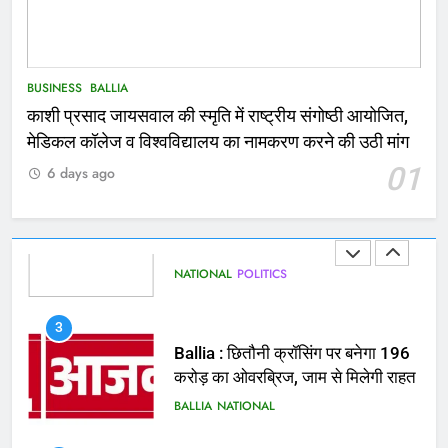
1
कोचिंग सेंटर में लगी भीषण आग, जान
बचाने के लिए छात्रों ने लगाई छलांग, कई
घायल
ACCIDENT
BUSINESS
BUSINESS
BALLIA
काशी प्रसाद जायसवाल की स्मृति में राष्ट्रीय संगोष्ठी आयोजित,
2
मेडिकल कॉलेज व विश्वविद्यालय का नामकरण करने की उठी मांग
भरत तिवारी एनकाउंटर मामले को लेकर
01
6 days ago
सियासत तेज, भाजपा सांसद ने बताई हत्या
NATIONAL
POLITICS
3
Ballia : छितौनी क्रॉसिंग पर बनेगा 196
करोड़ का ओवरब्रिज, जाम से मिलेगी राहत
BALLIA
NATIONAL
4
Ballia : कटहल नाला सुंदरीकरण, बलिया