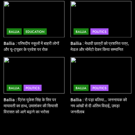
बिहार विस चुनाव : सभी 90 हजार 712
बूथों से लाइव वेब कास्टिंग की तैयारी
NATIONAL
POLITICS
BALLIA
EDUCATION
BALLIA
POLITICS
12
Ballia : बलिया रेलवे स्टेशन का अपर
Ballia : परिषदीय स्कूलों में बाहरी लोगों
Ballia : मेधावी छात्रों को प्रशस्ति पत्र,
महाप्रबंधक ने किया निरीक्षण
और यू-ट्यूबर के प्रवेश पर रोक
मेडल और मोमेंटो देकर किया सम्मानित
BALLIA
NATIONAL
13
Ballia : त्यौहारों पर शांति व्यवस्था को
BALLIA
POLITICS
BALLIA
POLITICS
लेकर पुलिस ने किया रूट मार्च
BALLIA
NATIONAL
Ballia : प्रिंस युकेश सिंह के सिर पर
Ballia : रो पड़ा बलिया… जननायक को
मायावती का हाथ, उमाशंकर की सियासी
नम आंखों से दी अंतिम विदाई, उमड़ा
विरासत को आगे बढ़ाने का भरोसा
जनसैलाब
14
Ballia : एमएलसी रविशंकर सिंह पप्पू की
माता का निधन