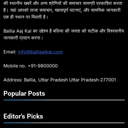
की स्थानीय खबरें और अन्य श्रेणियों की समाचार सामग्री प्रकाशित करता
है। यहां आपको ताजा समाचार, महत्वपूर्ण घटनाएं, और सामयिक जानकारी
8
एक ही स्थान पर मिलती है।
Ballia : दिल्ली ब्लास्ट के बाद बलिया में
हाई अलर्ट, एसपी ओमवीर सिंह ने पुलिस बल
Ballia Aaj Kal का उद्देश्य है बलिया की जनता को सटीक और विश्वसनीय
के साथ रेलवे स्टेशन व शहर में किया पैदल
BALLIA
NATIONAL
जानकारी प्रदान करना।
गश्त
9
Email:
info@balliaajkal.com
Ballia : एकता, अखंडता और राष्ट्रप्रेम
का संकल्प लेकर गूंजा बलिया, पुलिस
Mobile no. +91-9800000
अधीक्षक ओमवीर सिंह ने दिलाई शपथ, दी
BALLIA
NATIONAL
श्रद्धांजलि
Address: Ballia, Uttar Pradesh Uttar Pradesh-277001
10
Popular Posts
Ballia : चितबड़ागांव से गोरखपुर, वाराणसी
और कानपुर के लिए बस सेवाओं का
शुभारंभ, सांसद नीरज शेखर ने दिखाई हरी
BALLIA
NATIONAL
झंडी
Editor's Picks
11