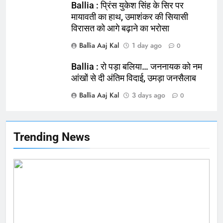
NATIONAL
बलिया
Ballia : प्रिंस युकेश सिंह के सिर पर
मायावती का हाथ, उमाशंकर की सियासी
विरासत को आगे बढ़ाने का भरोसा
165
Ballia : बलिया बलिदान दिवस के मौके पर
Ballia Aaj Kal
1 day ago
0
बलिया को मिलेगी नई ट्रेन की सौगात
Ballia : रो पड़ा बलिया… जननायक को नम
NATIONAL
बलिया
आंखों से दी अंतिम विदाई, उमड़ा जनसैलाब
Ballia Aaj Kal
3 days ago
166
0
Ballia : कर्ज के बोझ तले दबे कारोबारी ने
फांसी लगाकर दी जान
NATIONAL
बलिया
Trending News
167
Ballia : थैंक्यू बलिया पुलिस: पीड़िता को
मिले 1.38 लाख रूपये
NATIONAL
बलिया