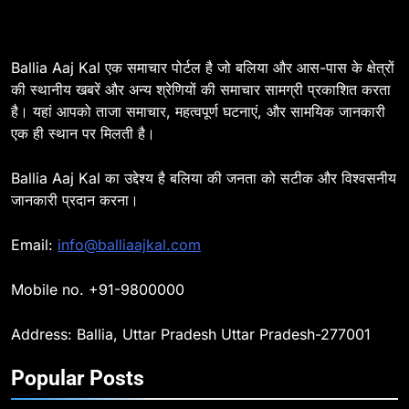
Ballia : सीएम डैशबोर्ड समीक्षा में फिसले
विभाग, डीएम ने मांगा स्पष्टीकरण
BALLIA
NATIONAL
Ballia Aaj Kal एक समाचार पोर्टल है जो बलिया और आस-पास के क्षेत्रों
की स्थानीय खबरें और अन्य श्रेणियों की समाचार सामग्री प्रकाशित करता
है। यहां आपको ताजा समाचार, महत्वपूर्ण घटनाएं, और सामयिक जानकारी
8
एक ही स्थान पर मिलती है।
Ballia : दिल्ली ब्लास्ट के बाद बलिया में
हाई अलर्ट, एसपी ओमवीर सिंह ने पुलिस बल
Ballia Aaj Kal का उद्देश्य है बलिया की जनता को सटीक और विश्वसनीय
के साथ रेलवे स्टेशन व शहर में किया पैदल
BALLIA
NATIONAL
जानकारी प्रदान करना।
गश्त
9
Email:
info@balliaajkal.com
Ballia : एकता, अखंडता और राष्ट्रप्रेम
का संकल्प लेकर गूंजा बलिया, पुलिस
Mobile no. +91-9800000
अधीक्षक ओमवीर सिंह ने दिलाई शपथ, दी
BALLIA
NATIONAL
श्रद्धांजलि
Address: Ballia, Uttar Pradesh Uttar Pradesh-277001
10
Popular Posts
Ballia : चितबड़ागांव से गोरखपुर, वाराणसी
और कानपुर के लिए बस सेवाओं का