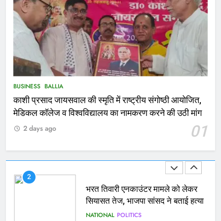
मिले 1.38 लाख रूपये
NATIONAL
बलिया
1
कोचिंग सेंटर में लगी भीषण आग, जान
बचाने के लिए छात्रों ने लगाई छलांग, कई
घायल
ACCIDENT
BUSINESS
BUSINESS
BALLIA
काशी प्रसाद जायसवाल की स्मृति में राष्ट्रीय संगोष्ठी आयोजित,
2
मेडिकल कॉलेज व विश्वविद्यालय का नामकरण करने की उठी मांग
भरत तिवारी एनकाउंटर मामले को लेकर
01
2 days ago
सियासत तेज, भाजपा सांसद ने बताई हत्या
NATIONAL
POLITICS
3
Ballia : छितौनी क्रॉसिंग पर बनेगा 196
करोड़ का ओवरब्रिज, जाम से मिलेगी राहत
BALLIA
NATIONAL