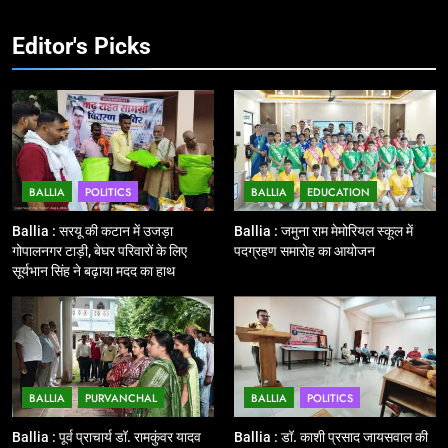
शुभारंभ, सांसद नीरज शेखर ने दिखाई हरी
BALLIA
NATIONAL
झंडी
Editor's Picks
11
बिहार विस चुनाव : सभी 90 हजार 712
बूथों से लाइव वेब कास्टिंग की तैयारी
NATIONAL
POLITICS
BALLIA
POLITICS
BALLIA
EDUCATION
12
Ballia : बलिया रेलवे स्टेशन का अपर
Ballia : सरयू की कटान में उजड़ा
Ballia : जमुना राम मेमोरियल स्कूल में
महाप्रबंधक ने किया निरीक्षण
गोपालनगर टाड़ी, बेघर परिवारों के लिए
पदग्रहण समारोह का आयोजन
सूर्यभान सिंह ने बढ़ाया मदद का हाथ
BALLIA
NATIONAL
13
Ballia : त्यौहारों पर शांति व्यवस्था को
लेकर पुलिस ने किया रूट मार्च
BALLIA
PURVANCHAL
BALLIA
POLITICS
BALLIA
NATIONAL
Ballia : पूर्व प्राचार्य डॉ. रामकुंवर यादव
Ballia : डॉ. काशी प्रसाद जायसवाल की