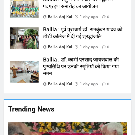
164
पदग्रहण समारोह का आयोजन
Ballia : न्याय की मांग: सड़क पर उतरे
Ballia Aaj Kal
1 day ago
0
चिकित्सक, किया प्रदर्शन
NATIONAL
बलिया
Ballia : पूर्व प्राचार्य डॉ. रामकुंवर यादव को
टीडी कॉलेज में दी गई श्रद्धांजलि
165
Ballia Aaj Kal
1 day ago
0
Ballia : बलिया बलिदान दिवस के मौके पर
बलिया को मिलेगी नई ट्रेन की सौगात
Ballia : डॉ. काशी प्रसाद जायसवाल की
पुण्यतिथि पर उनकी स्मृतियों को किया गया
NATIONAL
बलिया
नमन
Ballia Aaj Kal
1 day ago
166
0
Ballia : कर्ज के बोझ तले दबे कारोबारी ने
फांसी लगाकर दी जान
NATIONAL
बलिया
Trending News
167
Ballia : थैंक्यू बलिया पुलिस: पीड़िता को