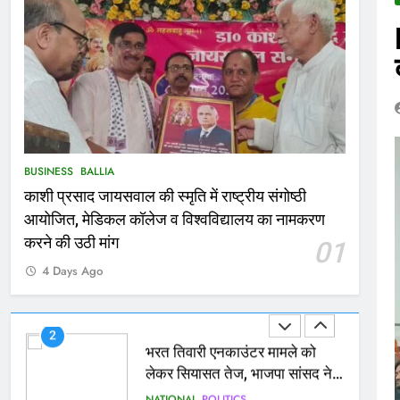
167
Ballia : थैंक्यू बलिया पुलिस: पीड़िता
को मिले 1.38 लाख रूपये
NATIONAL
बलिया
1
कोचिंग सेंटर में लगी भीषण आग, जान
BUSINESS
BALLIA
बचाने के लिए छात्रों ने लगाई छलांग,
काशी प्रसाद जायसवाल की स्मृति में राष्ट्रीय संगोष्ठी
कई घायल
ACCIDENT
BUSINESS
आयोजित, मेडिकल कॉलेज व विश्वविद्यालय का नामकरण
2
करने की उठी मांग
01
भरत तिवारी एनकाउंटर मामले को
4 Days Ago
लेकर सियासत तेज, भाजपा सांसद ने
बताई हत्या
NATIONAL
POLITICS
3
Ballia : छितौनी क्रॉसिंग पर बनेगा
196 करोड़ का ओवरब्रिज, जाम से