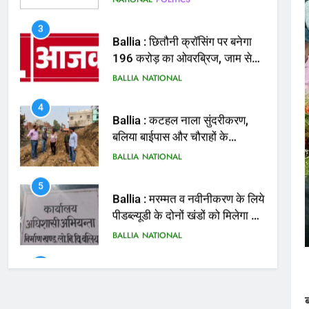
मिलेगी राहत
BALLIA
NATIONAL
4
Ballia : कटहल नाला सुंदरीकरण,
बलिया बाईपास और चौराहों के
आधुनिकीकरण की तैयारी तेज
BALLIA
NATIONAL
5
Ballia : मरम्मत व नवीनीकरण के लिये
पीडब्ल्यूडी के दोनों खंडों को मिलेगा 26
करोड़
BALLIA
NATIONAL
6
Ballia : 110 फीट ऊंचे तिरंगे के
सम्मान में बलिया में निकला तिरंगा
यात्रा
BALLIA
NATIONAL
7
Ballia : सीएम डैशबोर्ड समीक्षा में
फिसले विभाग, डीएम ने मांगा