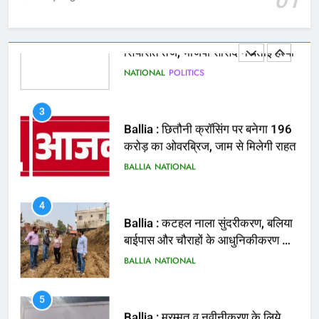
सियासत तेज, भाजपा सांसद ने बताई हत्या
NATIONAL
POLITICS
3
Ballia : छितौनी क्रॉसिंग पर बनेगा 196
करोड़ का ओवरब्रिज, जाम से मिलेगी राहत
BALLIA
NATIONAL
4
Ballia : कटहल नाला सुंदरीकरण, बलिया
बाईपास और चौराहों के आधुनिकीकरण की
तैयारी तेज
BALLIA
NATIONAL
5
Ballia : मरम्मत व नवीनीकरण के लिये
पीडब्ल्यूडी के दोनों खंडों को मिलेगा 26
करोड़
BALLIA
NATIONAL