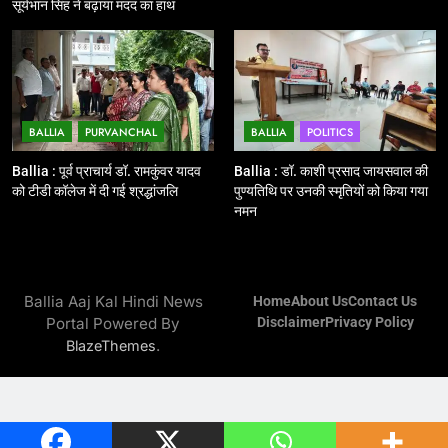
सूर्यभान सिंह ने बढ़ाया मदद का हाथ
BALLIA
NATIONAL
13
Ballia : त्यौहारों पर शांति व्यवस्था को
लेकर पुलिस ने किया रूट मार्च
BALLIA
PURVANCHAL
BALLIA
POLITICS
BALLIA
NATIONAL
Ballia : पूर्व प्राचार्य डॉ. रामकुंवर यादव
Ballia : डॉ. काशी प्रसाद जायसवाल की
को टीडी कॉलेज में दी गई श्रद्धांजलि
पुण्यतिथि पर उनकी स्मृतियों को किया गया
14
नमन
Ballia : एमएलसी रविशंकर सिंह पप्पू की
माता का निधन
BALLIA
NATIONAL
Ballia Aaj Kal Hindi News
Home
About Us
Contact Us
Portal Powered By
Disclaimer
Privacy Policy
15
.
BlazeThemes
Ballia : बच्चों के लिये पार्क नहीं, छुट्टियों
में हो जाते है मायूस
BALLIA
NATIONAL