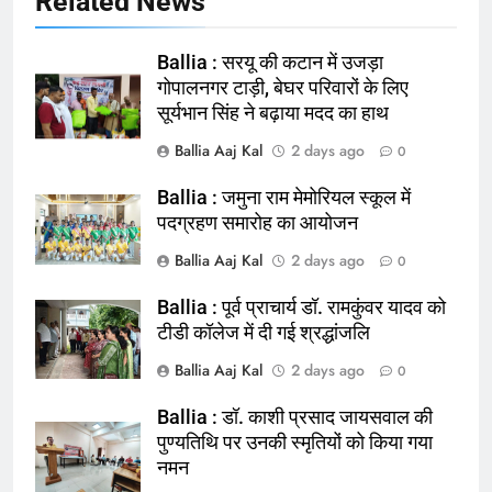
Related News
Ballia : सरयू की कटान में उजड़ा
गोपालनगर टाड़ी, बेघर परिवारों के लिए
सूर्यभान सिंह ने बढ़ाया मदद का हाथ
Ballia Aaj Kal
2 days ago
0
Ballia : जमुना राम मेमोरियल स्कूल में
164
पदग्रहण समारोह का आयोजन
Ballia : न्याय की मांग: सड़क पर उतरे
Ballia Aaj Kal
2 days ago
0
चिकित्सक, किया प्रदर्शन
NATIONAL
बलिया
Ballia : पूर्व प्राचार्य डॉ. रामकुंवर यादव को
टीडी कॉलेज में दी गई श्रद्धांजलि
165
Ballia Aaj Kal
2 days ago
0
Ballia : बलिया बलिदान दिवस के मौके पर
बलिया को मिलेगी नई ट्रेन की सौगात
Ballia : डॉ. काशी प्रसाद जायसवाल की
पुण्यतिथि पर उनकी स्मृतियों को किया गया
NATIONAL
बलिया
नमन