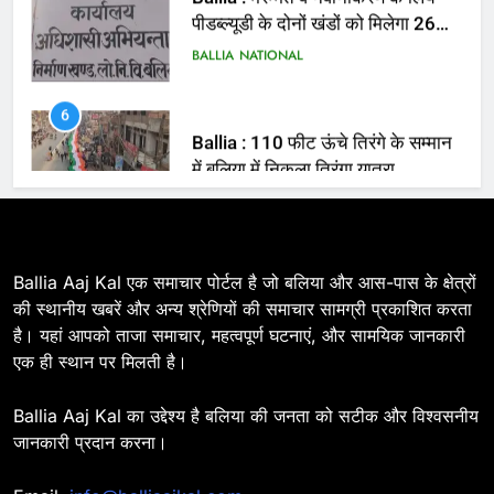
6
Ballia : 110 फीट ऊंचे तिरंगे के सम्मान
में बलिया में निकला तिरंगा यात्रा
BALLIA
NATIONAL
7
Ballia : सीएम डैशबोर्ड समीक्षा में फिसले
विभाग, डीएम ने मांगा स्पष्टीकरण
BALLIA
NATIONAL
Ballia Aaj Kal एक समाचार पोर्टल है जो बलिया और आस-पास के क्षेत्रों
की स्थानीय खबरें और अन्य श्रेणियों की समाचार सामग्री प्रकाशित करता
है। यहां आपको ताजा समाचार, महत्वपूर्ण घटनाएं, और सामयिक जानकारी
8
एक ही स्थान पर मिलती है।
Ballia : दिल्ली ब्लास्ट के बाद बलिया में
हाई अलर्ट, एसपी ओमवीर सिंह ने पुलिस बल
Ballia Aaj Kal का उद्देश्य है बलिया की जनता को सटीक और विश्वसनीय
के साथ रेलवे स्टेशन व शहर में किया पैदल
BALLIA
NATIONAL
जानकारी प्रदान करना।
गश्त
9