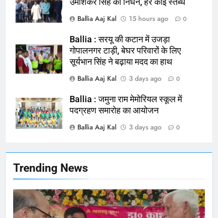
उमाशंकर सिंह का निधन, हर कोई स्तब्ध
Ballia Aaj Kal
15 hours ago
0
164
Ballia : न्याय की मांग: सड़क पर उतरे
Ballia : सरयू की कटान में उजड़ा
चिकित्सक, किया प्रदर्शन
गोपालनगर टाड़ी, बेघर परिवारों के लिए
NATIONAL
बलिया
सूर्यभान सिंह ने बढ़ाया मदद का हाथ
Ballia Aaj Kal
3 days ago
0
165
Ballia : बलिया बलिदान दिवस के मौके पर
Ballia : जमुना राम मेमोरियल स्कूल में
बलिया को मिलेगी नई ट्रेन की सौगात
पदग्रहण समारोह का आयोजन
NATIONAL
बलिया
Ballia Aaj Kal
3 days ago
0
166
Ballia : कर्ज के बोझ तले दबे कारोबारी ने
Trending News
फांसी लगाकर दी जान
NATIONAL
बलिया
167