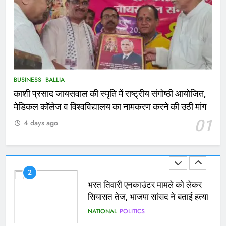
Ballia : थैंक्यू बलिया पुलिस: पीड़िता को
मिले 1.38 लाख रूपये
NATIONAL
बलिया
1
कोचिंग सेंटर में लगी भीषण आग, जान
BUSINESS
BALLIA
बचाने के लिए छात्रों ने लगाई छलांग, कई
काशी प्रसाद जायसवाल की स्मृति में राष्ट्रीय संगोष्ठी आयोजित,
घायल
ACCIDENT
BUSINESS
मेडिकल कॉलेज व विश्वविद्यालय का नामकरण करने की उठी मांग
01
4 days ago
2
भरत तिवारी एनकाउंटर मामले को लेकर
सियासत तेज, भाजपा सांसद ने बताई हत्या
NATIONAL
POLITICS
3
Ballia : छितौनी क्रॉसिंग पर बनेगा 196
करोड़ का ओवरब्रिज, जाम से मिलेगी राहत