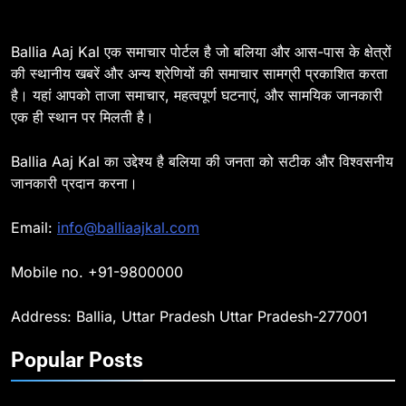
7
Ballia : सीएम डैशबोर्ड समीक्षा में फिसले
Ballia Aaj Kal एक समाचार पोर्टल है जो बलिया और आस-पास के क्षेत्रों
विभाग, डीएम ने मांगा स्पष्टीकरण
की स्थानीय खबरें और अन्य श्रेणियों की समाचार सामग्री प्रकाशित करता
BALLIA
NATIONAL
है। यहां आपको ताजा समाचार, महत्वपूर्ण घटनाएं, और सामयिक जानकारी
एक ही स्थान पर मिलती है।
8
Ballia : दिल्ली ब्लास्ट के बाद बलिया में
Ballia Aaj Kal का उद्देश्य है बलिया की जनता को सटीक और विश्वसनीय
हाई अलर्ट, एसपी ओमवीर सिंह ने पुलिस बल
जानकारी प्रदान करना।
के साथ रेलवे स्टेशन व शहर में किया पैदल
BALLIA
NATIONAL
गश्त
Email:
info@balliaajkal.com
9
Mobile no. +91-9800000
Ballia : एकता, अखंडता और राष्ट्रप्रेम
का संकल्प लेकर गूंजा बलिया, पुलिस
Address: Ballia, Uttar Pradesh Uttar Pradesh-277001
अधीक्षक ओमवीर सिंह ने दिलाई शपथ, दी
BALLIA
NATIONAL
श्रद्धांजलि
Popular Posts
10
Ballia : चितबड़ागांव से गोरखपुर, वाराणसी