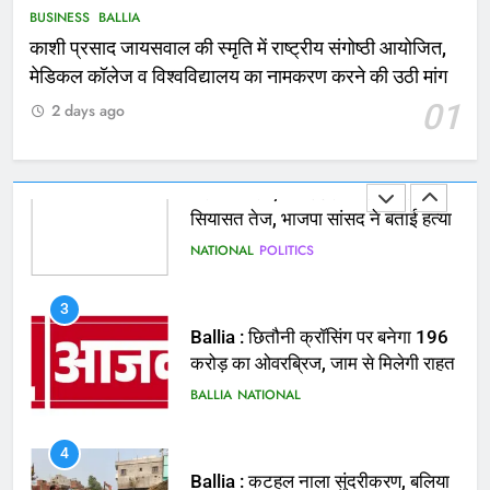
घायल
ACCIDENT
BUSINESS
BUSINESS
BALLIA
काशी प्रसाद जायसवाल की स्मृति में राष्ट्रीय संगोष्ठी आयोजित,
2
मेडिकल कॉलेज व विश्वविद्यालय का नामकरण करने की उठी मांग
भरत तिवारी एनकाउंटर मामले को लेकर
01
2 days ago
सियासत तेज, भाजपा सांसद ने बताई हत्या
NATIONAL
POLITICS
3
Ballia : छितौनी क्रॉसिंग पर बनेगा 196
करोड़ का ओवरब्रिज, जाम से मिलेगी राहत
BALLIA
NATIONAL
4
Ballia : कटहल नाला सुंदरीकरण, बलिया
बाईपास और चौराहों के आधुनिकीकरण की
तैयारी तेज
BALLIA
NATIONAL