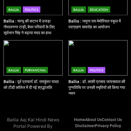
BALLIA
POLITICS
BALLIA
EDUCATION
12
Ballia : बलिया रेलवे स्टेशन का अपर
Ballia : सरयू की कटान में उजड़ा
Ballia : जमुना राम मेमोरियल स्कूल में
महाप्रबंधक ने किया निरीक्षण
गोपालनगर टाड़ी, बेघर परिवारों के लिए
पदग्रहण समारोह का आयोजन
सूर्यभान सिंह ने बढ़ाया मदद का हाथ
BALLIA
NATIONAL
13
Ballia : त्यौहारों पर शांति व्यवस्था को
लेकर पुलिस ने किया रूट मार्च
BALLIA
PURVANCHAL
BALLIA
POLITICS
BALLIA
NATIONAL
Ballia : पूर्व प्राचार्य डॉ. रामकुंवर यादव
Ballia : डॉ. काशी प्रसाद जायसवाल की
को टीडी कॉलेज में दी गई श्रद्धांजलि
पुण्यतिथि पर उनकी स्मृतियों को किया गया
14
नमन
Ballia : एमएलसी रविशंकर सिंह पप्पू की
माता का निधन
BALLIA
NATIONAL
Ballia Aaj Kal Hindi News
Home
About Us
Contact Us
Portal Powered By
Disclaimer
Privacy Policy
15