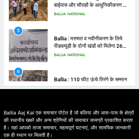
5
Ballia : मरम्मत व नवीनीकरण के लिये
पीडब्ल्यूडी के दोनों खंडों को मिलेगा 26
करोड़
BALLIA
NATIONAL
6
Ballia : 110 फीट ऊंचे तिरंगे के सम्मान
में बलिया में निकला तिरंगा यात्रा
BALLIA
NATIONAL
7
Ballia : सीएम डैशबोर्ड समीक्षा में फिसले
विभाग, डीएम ने मांगा स्पष्टीकरण
BALLIA
NATIONAL
Ballia Aaj Kal एक समाचार पोर्टल है जो बलिया और आस-पास के क्षेत्रों
की स्थानीय खबरें और अन्य श्रेणियों की समाचार सामग्री प्रकाशित करता
है। यहां आपको ताजा समाचार, महत्वपूर्ण घटनाएं, और सामयिक जानकारी
8
एक ही स्थान पर मिलती है।
Ballia : दिल्ली ब्लास्ट के बाद बलिया में