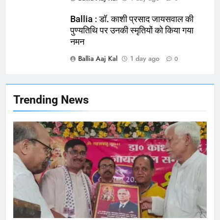
Ballia : बलिया बलिदान दिवस के मौके पर
बलिया को मिलेगी नई ट्रेन की सौगात
Ballia : डॉ. काशी प्रसाद जायसवाल की
पुण्यतिथि पर उनकी स्मृतियों को किया गया
NATIONAL
बलिया
नमन
Ballia Aaj Kal
1 day ago
166
0
Ballia : कर्ज के बोझ तले दबे कारोबारी ने
फांसी लगाकर दी जान
NATIONAL
बलिया
Trending News
167
Ballia : थैंक्यू बलिया पुलिस: पीड़िता को
मिले 1.38 लाख रूपये
NATIONAL
बलिया
1
कोचिंग सेंटर में लगी भीषण आग, जान
बचाने के लिए छात्रों ने लगाई छलांग, कई