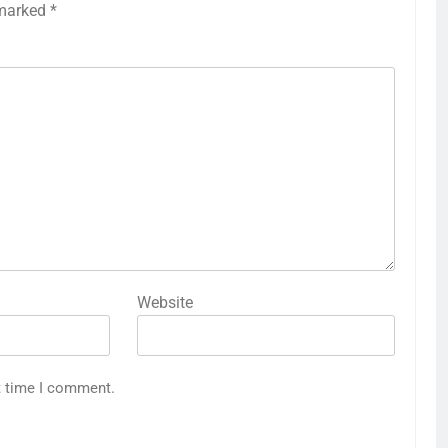
 marked
*
Website
t time I comment.