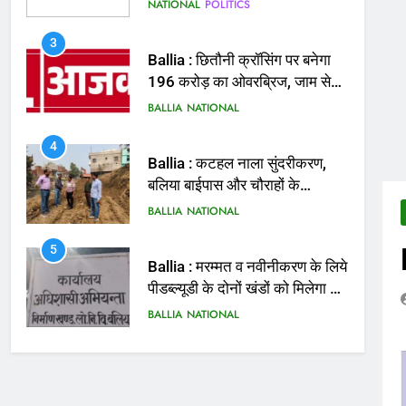
मिलेगी राहत
BALLIA
NATIONAL
4
Ballia : कटहल नाला सुंदरीकरण,
बलिया बाईपास और चौराहों के
आधुनिकीकरण की तैयारी तेज
BALLIA
NATIONAL
5
Ballia : मरम्मत व नवीनीकरण के लिये
पीडब्ल्यूडी के दोनों खंडों को मिलेगा 26
करोड़
BALLIA
NATIONAL
6
Ballia : 110 फीट ऊंचे तिरंगे के
सम्मान में बलिया में निकला तिरंगा
यात्रा
BALLIA
NATIONAL
7
Ballia : सीएम डैशबोर्ड समीक्षा में
फिसले विभाग, डीएम ने मांगा