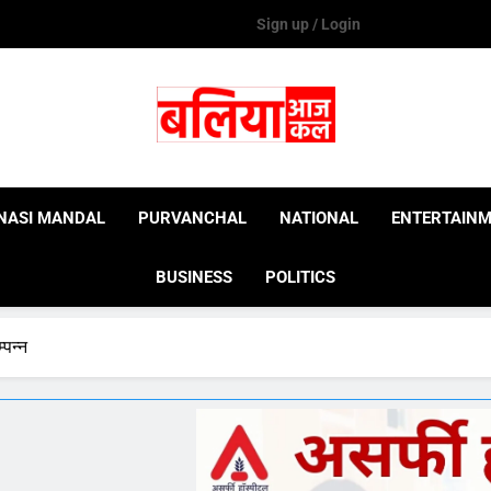
Sign up / Login
Ballia Aaj Kal
NASI MANDAL
PURVANCHAL
NATIONAL
ENTERTAIN
BUSINESS
POLITICS
पन्न