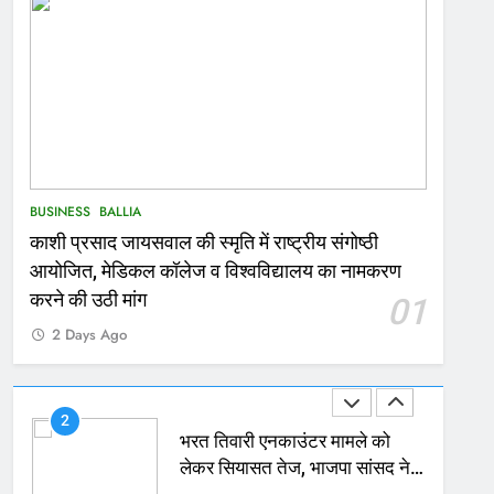
167
Ballia : थैंक्यू बलिया पुलिस: पीड़िता
को मिले 1.38 लाख रूपये
NATIONAL
बलिया
1
कोचिंग सेंटर में लगी भीषण आग, जान
BUSINESS
BALLIA
बचाने के लिए छात्रों ने लगाई छलांग,
काशी प्रसाद जायसवाल की स्मृति में राष्ट्रीय संगोष्ठी
कई घायल
ACCIDENT
BUSINESS
आयोजित, मेडिकल कॉलेज व विश्वविद्यालय का नामकरण
2
करने की उठी मांग
01
भरत तिवारी एनकाउंटर मामले को
2 Days Ago
लेकर सियासत तेज, भाजपा सांसद ने
बताई हत्या
NATIONAL
POLITICS
3
Ballia : छितौनी क्रॉसिंग पर बनेगा
196 करोड़ का ओवरब्रिज, जाम से