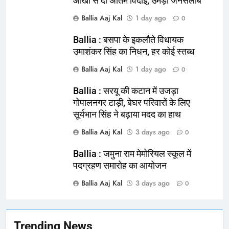
आंखों से दी अंतिम विदाई, उमड़ा जनसैलाब
Ballia Aaj Kal
1 day ago
0
Ballia : बसपा के इकलौते विधायक
उमाशंकर सिंह का निधन, हर कोई स्तब्ध
Ballia Aaj Kal
1 day ago
0
164
Ballia : सरयू की कटान में उजड़ा
Ballia : न्याय की मांग: सड़क पर उतरे
गोपालनगर टाड़ी, बेघर परिवारों के लिए
चिकित्सक, किया प्रदर्शन
सूर्यभान सिंह ने बढ़ाया मदद का हाथ
NATIONAL
बलिया
Ballia Aaj Kal
3 days ago
0
165
Ballia : जमुना राम मेमोरियल स्कूल में
Ballia : बलिया बलिदान दिवस के मौके पर
पदग्रहण समारोह का आयोजन
बलिया को मिलेगी नई ट्रेन की सौगात
Ballia Aaj Kal
3 days ago
0
NATIONAL
बलिया
166
Trending News