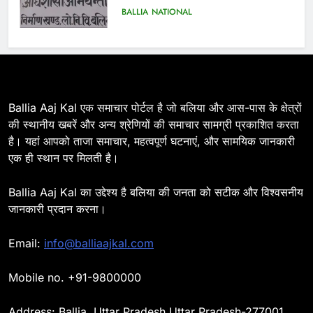
6
Ballia : 110 फीट ऊंचे तिरंगे के सम्मान
में बलिया में निकला तिरंगा यात्रा
BALLIA
NATIONAL
7
Ballia Aaj Kal एक समाचार पोर्टल है जो बलिया और आस-पास के क्षेत्रों
Ballia : सीएम डैशबोर्ड समीक्षा में फिसले
की स्थानीय खबरें और अन्य श्रेणियों की समाचार सामग्री प्रकाशित करता
विभाग, डीएम ने मांगा स्पष्टीकरण
है। यहां आपको ताजा समाचार, महत्वपूर्ण घटनाएं, और सामयिक जानकारी
BALLIA
NATIONAL
एक ही स्थान पर मिलती है।
8
Ballia Aaj Kal का उद्देश्य है बलिया की जनता को सटीक और विश्वसनीय
Ballia : दिल्ली ब्लास्ट के बाद बलिया में
जानकारी प्रदान करना।
हाई अलर्ट, एसपी ओमवीर सिंह ने पुलिस बल
के साथ रेलवे स्टेशन व शहर में किया पैदल
BALLIA
NATIONAL
Email:
info@balliaajkal.com
गश्त
Mobile no. +91-9800000
9
Ballia : एकता, अखंडता और राष्ट्रप्रेम
Address: Ballia, Uttar Pradesh Uttar Pradesh-277001