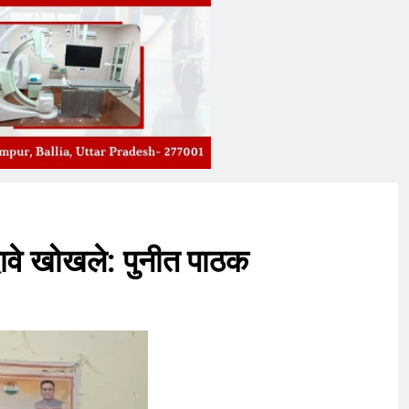
ावे खोखले: पुनीत पाठक