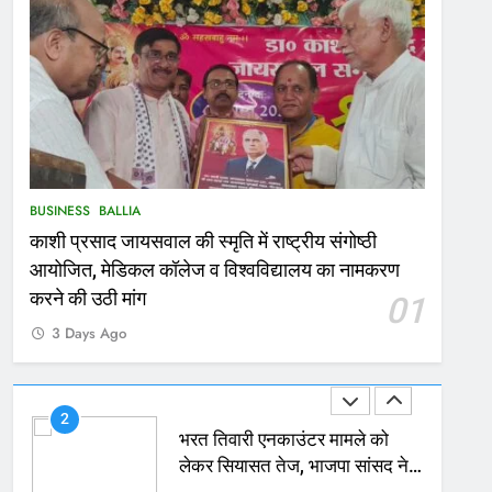
167
Ballia : थैंक्यू बलिया पुलिस: पीड़िता
को मिले 1.38 लाख रूपये
NATIONAL
बलिया
1
कोचिंग सेंटर में लगी भीषण आग, जान
BUSINESS
BALLIA
बचाने के लिए छात्रों ने लगाई छलांग,
काशी प्रसाद जायसवाल की स्मृति में राष्ट्रीय संगोष्ठी
कई घायल
ACCIDENT
BUSINESS
आयोजित, मेडिकल कॉलेज व विश्वविद्यालय का नामकरण
2
करने की उठी मांग
01
भरत तिवारी एनकाउंटर मामले को
3 Days Ago
लेकर सियासत तेज, भाजपा सांसद ने
बताई हत्या
NATIONAL
POLITICS
3
Ballia : छितौनी क्रॉसिंग पर बनेगा
196 करोड़ का ओवरब्रिज, जाम से