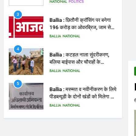
मिलेगी राहत
BALLIA
NATIONAL
4
Ballia : कटहल नाला सुंदरीकरण,
बलिया बाईपास और चौराहों के
आधुनिकीकरण की तैयारी तेज
BALLIA
NATIONAL
5
Ballia : मरम्मत व नवीनीकरण के लिये
पीडब्ल्यूडी के दोनों खंडों को मिलेगा 26
करोड़
BALLIA
NATIONAL
6
Ballia : 110 फीट ऊंचे तिरंगे के
सम्मान में बलिया में निकला तिरंगा
यात्रा
BALLIA
NATIONAL
7
Ballia : सीएम डैशबोर्ड समीक्षा में
फिसले विभाग, डीएम ने मांगा