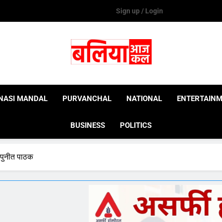
Sign up / Login
Ballia Aaj Kal
NASI MANDAL
PURVANCHAL
NATIONAL
ENTERTAIN
BUSINESS
POLITICS
 पुनीत पाठक