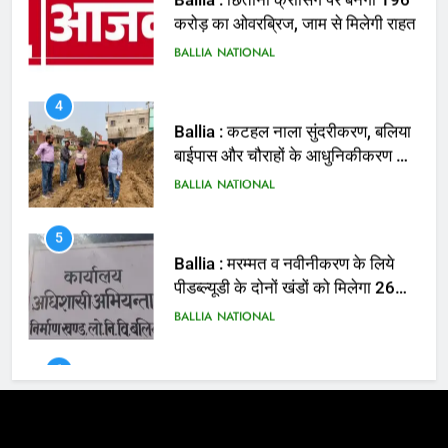
Ballia : कटहल नाला सुंदरीकरण, बलिया
बाईपास और चौराहों के आधुनिकीकरण की
तैयारी तेज
BALLIA
NATIONAL
5
Ballia : मरम्मत व नवीनीकरण के लिये
पीडब्ल्यूडी के दोनों खंडों को मिलेगा 26
करोड़
BALLIA
NATIONAL
6
Ballia : 110 फीट ऊंचे तिरंगे के सम्मान
में बलिया में निकला तिरंगा यात्रा
BALLIA
NATIONAL
7
Ballia : सीएम डैशबोर्ड समीक्षा में फिसले
विभाग, डीएम ने मांगा स्पष्टीकरण