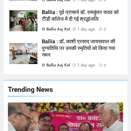
0
चिकित्सक, किया प्रदर्शन
NATIONAL
बलिया
Ballia : पूर्व प्राचार्य डॉ. रामकुंवर यादव को
टीडी कॉलेज में दी गई श्रद्धांजलि
165
Ballia Aaj Kal
1 day ago
0
Ballia : बलिया बलिदान दिवस के मौके पर
बलिया को मिलेगी नई ट्रेन की सौगात
Ballia : डॉ. काशी प्रसाद जायसवाल की
पुण्यतिथि पर उनकी स्मृतियों को किया गया
NATIONAL
बलिया
नमन
Ballia Aaj Kal
1 day ago
166
0
Ballia : कर्ज के बोझ तले दबे कारोबारी ने
फांसी लगाकर दी जान
NATIONAL
बलिया
Trending News
167
Ballia : थैंक्यू बलिया पुलिस: पीड़िता को
मिले 1.38 लाख रूपये
NATIONAL
बलिया