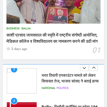
1
कोचिंग सेंटर में लगी भीषण आग, जान
बचाने के लिए छात्रों ने लगाई छलांग, कई
घायल
ACCIDENT
BUSINESS
BUSINESS
BALLIA
काशी प्रसाद जायसवाल की स्मृति में राष्ट्रीय संगोष्ठी आयोजित,
2
मेडिकल कॉलेज व विश्वविद्यालय का नामकरण करने की उठी मांग
भरत तिवारी एनकाउंटर मामले को लेकर
01
2 days ago
सियासत तेज, भाजपा सांसद ने बताई हत्या
NATIONAL
POLITICS
3
Ballia : छितौनी क्रॉसिंग पर बनेगा 196
करोड़ का ओवरब्रिज, जाम से मिलेगी राहत
BALLIA
NATIONAL
4