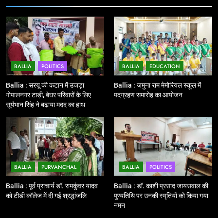
11
बिहार विस चुनाव : सभी 90 हजार 712
बूथों से लाइव वेब कास्टिंग की तैयारी
NATIONAL
POLITICS
BALLIA
POLITICS
BALLIA
EDUCATION
12
Ballia : बलिया रेलवे स्टेशन का अपर
Ballia : सरयू की कटान में उजड़ा
Ballia : जमुना राम मेमोरियल स्कूल में
महाप्रबंधक ने किया निरीक्षण
गोपालनगर टाड़ी, बेघर परिवारों के लिए
पदग्रहण समारोह का आयोजन
सूर्यभान सिंह ने बढ़ाया मदद का हाथ
BALLIA
NATIONAL
13
Ballia : त्यौहारों पर शांति व्यवस्था को
लेकर पुलिस ने किया रूट मार्च
BALLIA
PURVANCHAL
BALLIA
POLITICS
BALLIA
NATIONAL
Ballia : पूर्व प्राचार्य डॉ. रामकुंवर यादव
Ballia : डॉ. काशी प्रसाद जायसवाल की
को टीडी कॉलेज में दी गई श्रद्धांजलि
पुण्यतिथि पर उनकी स्मृतियों को किया गया
14
नमन
Ballia : एमएलसी रविशंकर सिंह पप्पू की