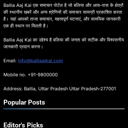
BALLIA
NATIONAL
Ballia Aaj Kal एक समाचार पोर्टल है जो बलिया और आस-पास के क्षेत्रों
की स्थानीय खबरें और अन्य श्रेणियों की समाचार सामग्री प्रकाशित करता
है। यहां आपको ताजा समाचार, महत्वपूर्ण घटनाएं, और सामयिक जानकारी
8
एक ही स्थान पर मिलती है।
Ballia : दिल्ली ब्लास्ट के बाद बलिया में
हाई अलर्ट, एसपी ओमवीर सिंह ने पुलिस बल
Ballia Aaj Kal का उद्देश्य है बलिया की जनता को सटीक और विश्वसनीय
के साथ रेलवे स्टेशन व शहर में किया पैदल
BALLIA
NATIONAL
जानकारी प्रदान करना।
गश्त
9
Email:
info@balliaajkal.com
Ballia : एकता, अखंडता और राष्ट्रप्रेम
का संकल्प लेकर गूंजा बलिया, पुलिस
Mobile no. +91-9800000
अधीक्षक ओमवीर सिंह ने दिलाई शपथ, दी
BALLIA
NATIONAL
श्रद्धांजलि
Address: Ballia, Uttar Pradesh Uttar Pradesh-277001
10
Popular Posts
Ballia : चितबड़ागांव से गोरखपुर, वाराणसी
और कानपुर के लिए बस सेवाओं का
शुभारंभ, सांसद नीरज शेखर ने दिखाई हरी
BALLIA
NATIONAL
झंडी
Editor's Picks