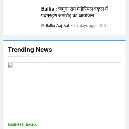
NATIONAL
बलिया
Ballia : जमुना राम मेमोरियल स्कूल में
पदग्रहण समारोह का आयोजन
165
Ballia Aaj Kal
3 days ago
0
Ballia : बलिया बलिदान दिवस के मौके पर
बलिया को मिलेगी नई ट्रेन की सौगात
NATIONAL
बलिया
Trending News
166
Ballia : कर्ज के बोझ तले दबे कारोबारी ने
फांसी लगाकर दी जान
NATIONAL
बलिया
167
Ballia : थैंक्यू बलिया पुलिस: पीड़िता को
मिले 1.38 लाख रूपये
NATIONAL
बलिया
BUSINESS
BALLIA