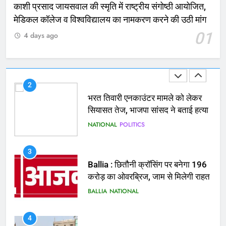
काशी प्रसाद जायसवाल की स्मृति में राष्ट्रीय संगोष्ठी आयोजित,
1
मेडिकल कॉलेज व विश्वविद्यालय का नामकरण करने की उठी मांग
कोचिंग सेंटर में लगी भीषण आग, जान
01
4 days ago
बचाने के लिए छात्रों ने लगाई छलांग, कई
घायल
ACCIDENT
BUSINESS
2
भरत तिवारी एनकाउंटर मामले को लेकर
सियासत तेज, भाजपा सांसद ने बताई हत्या
NATIONAL
POLITICS
3
Ballia : छितौनी क्रॉसिंग पर बनेगा 196
करोड़ का ओवरब्रिज, जाम से मिलेगी राहत
BALLIA
NATIONAL
4
Ballia : कटहल नाला सुंदरीकरण, बलिया