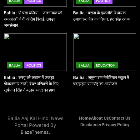
11
BALLIA
POLITICS
BALLIA
POLITICS
बिहार विस चुनाव : सभी 90 हजार 712
Ballia : रो पड़ा बलिया… जननायक को
Ballia : बसपा के इकलौते विधायक
बूथों से लाइव वेब कास्टिंग की तैयारी
नम आंखों से दी अंतिम विदाई, उमड़ा
उमाशंकर सिंह का निधन, हर कोई स्तब्ध
NATIONAL
POLITICS
जनसैलाब
12
Ballia : बलिया रेलवे स्टेशन का अपर
महाप्रबंधक ने किया निरीक्षण
BALLIA
POLITICS
BALLIA
EDUCATION
BALLIA
NATIONAL
Ballia : सरयू की कटान में उजड़ा
Ballia : जमुना राम मेमोरियल स्कूल में
13
गोपालनगर टाड़ी, बेघर परिवारों के लिए
पदग्रहण समारोह का आयोजन
सूर्यभान सिंह ने बढ़ाया मदद का हाथ
Ballia : त्यौहारों पर शांति व्यवस्था को
लेकर पुलिस ने किया रूट मार्च
BALLIA
NATIONAL
Ballia Aaj Kal Hindi News
Home
About Us
Contact Us
14
Portal Powered By
Disclaimer
Privacy Policy
Ballia : एमएलसी रविशंकर सिंह पप्पू की
.
BlazeThemes
माता का निधन