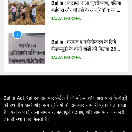
बाईपास और चौराहों के आधुनिकीकरण की
तैयारी तेज
BALLIA
NATIONAL
5
Ballia : मरम्मत व नवीनीकरण के लिये
पीडब्ल्यूडी के दोनों खंडों को मिलेगा 26
करोड़
BALLIA
NATIONAL
6
Ballia : 110 फीट ऊंचे तिरंगे के सम्मान
में बलिया में निकला तिरंगा यात्रा
BALLIA
NATIONAL
Ballia Aaj Kal एक समाचार पोर्टल है जो बलिया और आस-पास के क्षेत्रों
की स्थानीय खबरें और अन्य श्रेणियों की समाचार सामग्री प्रकाशित करता
7
है। यहां आपको ताजा समाचार, महत्वपूर्ण घटनाएं, और सामयिक जानकारी
Ballia : सीएम डैशबोर्ड समीक्षा में फिसले
एक ही स्थान पर मिलती है।
विभाग, डीएम ने मांगा स्पष्टीकरण
BALLIA
NATIONAL