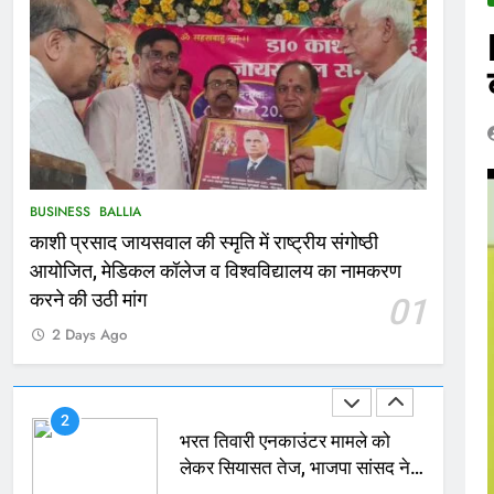
166
Ballia : कर्ज के बोझ तले दबे
कारोबारी ने फांसी लगाकर दी जान
NATIONAL
बलिया
167
Ballia : थैंक्यू बलिया पुलिस: पीड़िता
को मिले 1.38 लाख रूपये
BUSINESS
BALLIA
NATIONAL
बलिया
काशी प्रसाद जायसवाल की स्मृति में राष्ट्रीय संगोष्ठी
1
आयोजित, मेडिकल कॉलेज व विश्वविद्यालय का नामकरण
कोचिंग सेंटर में लगी भीषण आग, जान
करने की उठी मांग
01
बचाने के लिए छात्रों ने लगाई छलांग,
2 Days Ago
कई घायल
ACCIDENT
BUSINESS
2
भरत तिवारी एनकाउंटर मामले को
लेकर सियासत तेज, भाजपा सांसद ने
बताई हत्या
NATIONAL
POLITICS