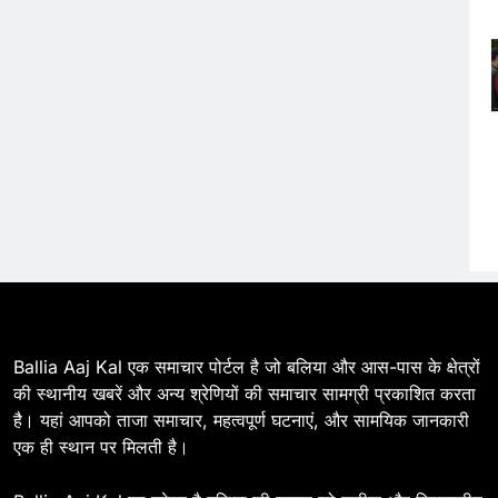
BALLIA
NATIONAL
23
Ballia : आयकर कार्यालय पर बड़े शान
से लहराया तिरंगा
BALLIA
NATIONAL
24
Ballia : कलेक्ट्रेट परिसर में
हषोल्लास के साथ मनाया गया 79वीं
स्वतंत्रता दिवस
BALLIA
NATIONAL
25
Ballia : परिवहन मंत्री व जिलाधिकारी
Ballia Aaj Kal एक समाचार पोर्टल है जो बलिया और आस-पास के क्षेत्रों
ने स्वतंत्रता दिवस पर ध्वजारोहण कर
की स्थानीय खबरें और अन्य श्रेणियों की समाचार सामग्री प्रकाशित करता
किया वीर सपूतों को नमन
BALLIA
EDUCATION
है। यहां आपको ताजा समाचार, महत्वपूर्ण घटनाएं, और सामयिक जानकारी
एक ही स्थान पर मिलती है।
26
Ballia : जुलाई रैंकिंग में विकास कार्यों
में बलिया प्रदेश में 11वें स्थान पर,