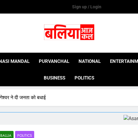
Sign up / Login
Ballia Aaj Kal
NASI MANDAL
PURVANCHAL
NATIONAL
ENTERTAIN
BUSINESS
POLITICS
गेश्वर ने दी जनता को बधाई
BALLIA
POLITICS