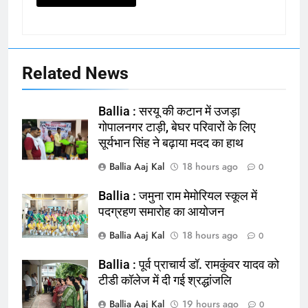
Related News
Ballia : सरयू की कटान में उजड़ा
गोपालनगर टाड़ी, बेघर परिवारों के लिए
सूर्यभान सिंह ने बढ़ाया मदद का हाथ
Ballia Aaj Kal
18 hours ago
0
Ballia : जमुना राम मेमोरियल स्कूल में
164
पदग्रहण समारोह का आयोजन
Ballia : न्याय की मांग: सड़क पर उतरे
Ballia Aaj Kal
18 hours ago
0
चिकित्सक, किया प्रदर्शन
NATIONAL
बलिया
Ballia : पूर्व प्राचार्य डॉ. रामकुंवर यादव को
टीडी कॉलेज में दी गई श्रद्धांजलि
165
Ballia Aaj Kal
19 hours ago
0