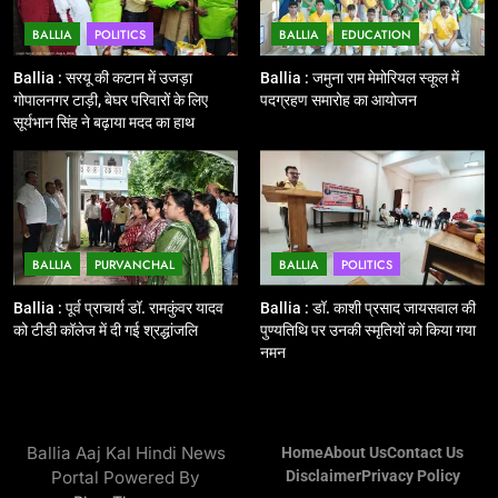
BALLIA
POLITICS
BALLIA
EDUCATION
12
Ballia : बलिया रेलवे स्टेशन का अपर
Ballia : सरयू की कटान में उजड़ा
Ballia : जमुना राम मेमोरियल स्कूल में
महाप्रबंधक ने किया निरीक्षण
गोपालनगर टाड़ी, बेघर परिवारों के लिए
पदग्रहण समारोह का आयोजन
सूर्यभान सिंह ने बढ़ाया मदद का हाथ
BALLIA
NATIONAL
13
Ballia : त्यौहारों पर शांति व्यवस्था को
लेकर पुलिस ने किया रूट मार्च
BALLIA
PURVANCHAL
BALLIA
POLITICS
BALLIA
NATIONAL
Ballia : पूर्व प्राचार्य डॉ. रामकुंवर यादव
Ballia : डॉ. काशी प्रसाद जायसवाल की
को टीडी कॉलेज में दी गई श्रद्धांजलि
पुण्यतिथि पर उनकी स्मृतियों को किया गया
14
नमन
Ballia : एमएलसी रविशंकर सिंह पप्पू की
माता का निधन
BALLIA
NATIONAL
Ballia Aaj Kal Hindi News
Home
About Us
Contact Us
Portal Powered By
Disclaimer
Privacy Policy
15