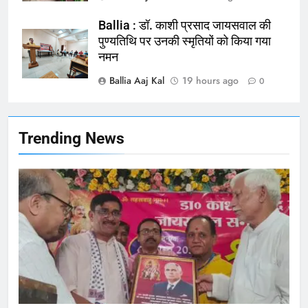
Ballia : बलिया बलिदान दिवस के मौके पर
बलिया को मिलेगी नई ट्रेन की सौगात
Ballia : डॉ. काशी प्रसाद जायसवाल की
पुण्यतिथि पर उनकी स्मृतियों को किया गया
NATIONAL
बलिया
नमन
Ballia Aaj Kal
19 hours ago
166
0
Ballia : कर्ज के बोझ तले दबे कारोबारी ने
फांसी लगाकर दी जान
NATIONAL
बलिया
Trending News
167
Ballia : थैंक्यू बलिया पुलिस: पीड़िता को
मिले 1.38 लाख रूपये
NATIONAL
बलिया
1
कोचिंग सेंटर में लगी भीषण आग, जान
बचाने के लिए छात्रों ने लगाई छलांग, कई