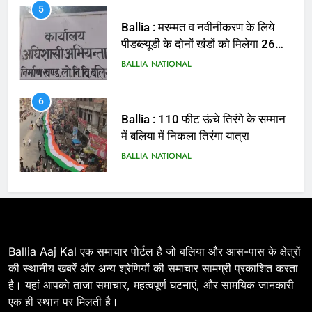
5
Ballia : मरम्मत व नवीनीकरण के लिये
पीडब्ल्यूडी के दोनों खंडों को मिलेगा 26
करोड़
BALLIA
NATIONAL
6
Ballia : 110 फीट ऊंचे तिरंगे के सम्मान
में बलिया में निकला तिरंगा यात्रा
BALLIA
NATIONAL
7
Ballia : सीएम डैशबोर्ड समीक्षा में फिसले
विभाग, डीएम ने मांगा स्पष्टीकरण
BALLIA
NATIONAL
Ballia Aaj Kal एक समाचार पोर्टल है जो बलिया और आस-पास के क्षेत्रों
की स्थानीय खबरें और अन्य श्रेणियों की समाचार सामग्री प्रकाशित करता
है। यहां आपको ताजा समाचार, महत्वपूर्ण घटनाएं, और सामयिक जानकारी
8
एक ही स्थान पर मिलती है।
Ballia : दिल्ली ब्लास्ट के बाद बलिया में