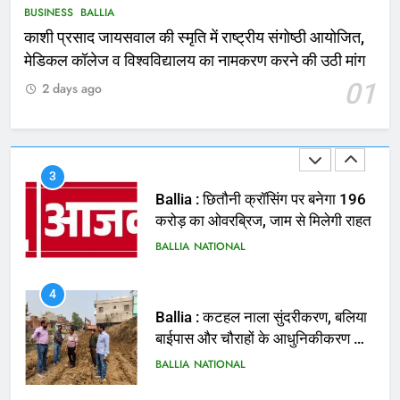
घायल
ACCIDENT
BUSINESS
BUSINESS
BALLIA
काशी प्रसाद जायसवाल की स्मृति में राष्ट्रीय संगोष्ठी आयोजित,
2
मेडिकल कॉलेज व विश्वविद्यालय का नामकरण करने की उठी मांग
भरत तिवारी एनकाउंटर मामले को लेकर
01
2 days ago
सियासत तेज, भाजपा सांसद ने बताई हत्या
NATIONAL
POLITICS
3
Ballia : छितौनी क्रॉसिंग पर बनेगा 196
करोड़ का ओवरब्रिज, जाम से मिलेगी राहत
BALLIA
NATIONAL
4
Ballia : कटहल नाला सुंदरीकरण, बलिया
बाईपास और चौराहों के आधुनिकीकरण की
तैयारी तेज
BALLIA
NATIONAL