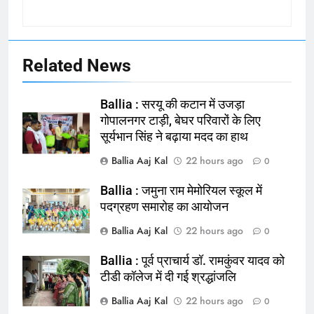
Related News
Ballia : सरयू की कटान में उजड़ा
गोपालनगर टाड़ी, बेघर परिवारों के लिए
सूर्यभान सिंह ने बढ़ाया मदद का हाथ
Ballia Aaj Kal
22 hours ago
0
Ballia : जमुना राम मेमोरियल स्कूल में
164
पदग्रहण समारोह का आयोजन
Ballia : न्याय की मांग: सड़क पर उतरे
Ballia Aaj Kal
22 hours ago
0
चिकित्सक, किया प्रदर्शन
NATIONAL
बलिया
Ballia : पूर्व प्राचार्य डॉ. रामकुंवर यादव को
टीडी कॉलेज में दी गई श्रद्धांजलि
165
Ballia Aaj Kal
22 hours ago
0
Ballia : बलिया बलिदान दिवस के मौके पर