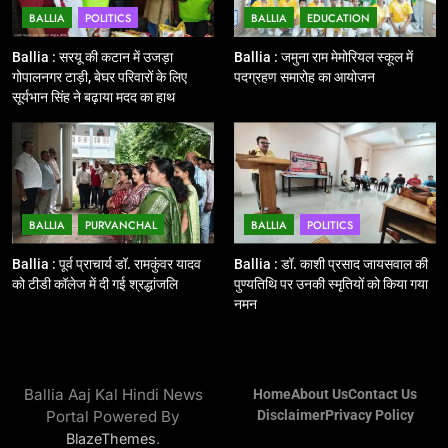
BALLIA
POLITICS
BALLIA
EDUCATION
12
Ballia : बलिया रेलवे स्टेशन का अपर
Ballia : सरयू की कटान में उजड़ा
Ballia : जमुना राम मेमोरियल स्कूल में
महाप्रबंधक ने किया निरीक्षण
गोपालनगर टाड़ी, बेघर परिवारों के लिए
पदग्रहण समारोह का आयोजन
सूर्यभान सिंह ने बढ़ाया मदद का हाथ
BALLIA
NATIONAL
13
Ballia : त्यौहारों पर शांति व्यवस्था को
लेकर पुलिस ने किया रूट मार्च
BALLIA
PURVANCHAL
BALLIA
POLITICS
BALLIA
NATIONAL
Ballia : पूर्व प्राचार्य डॉ. रामकुंवर यादव
Ballia : डॉ. काशी प्रसाद जायसवाल की
को टीडी कॉलेज में दी गई श्रद्धांजलि
पुण्यतिथि पर उनकी स्मृतियों को किया गया
14
नमन
Ballia : एमएलसी रविशंकर सिंह पप्पू की
माता का निधन
BALLIA
NATIONAL
Ballia Aaj Kal Hindi News
Home
About Us
Contact Us
Portal Powered By
Disclaimer
Privacy Policy
15
.
BlazeThemes