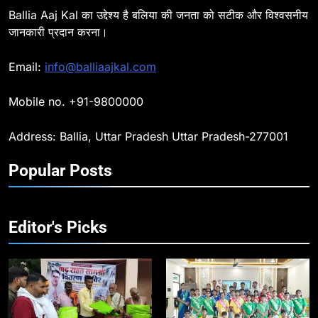
Ballia Aaj Kal का उद्देश्य है बलिया की जनता को सटीक और विश्वसनीय
के साथ रेलवे स्टेशन व शहर में किया पैदल
BALLIA
NATIONAL
जानकारी प्रदान करना।
गश्त
9
Email:
info@balliaajkal.com
Ballia : एकता, अखंडता और राष्ट्रप्रेम
का संकल्प लेकर गूंजा बलिया, पुलिस
Mobile no. +91-9800000
अधीक्षक ओमवीर सिंह ने दिलाई शपथ, दी
BALLIA
NATIONAL
श्रद्धांजलि
Address: Ballia, Uttar Pradesh Uttar Pradesh-277001
10
Popular Posts
Ballia : चितबड़ागांव से गोरखपुर, वाराणसी
और कानपुर के लिए बस सेवाओं का
शुभारंभ, सांसद नीरज शेखर ने दिखाई हरी
BALLIA
NATIONAL
झंडी
Editor's Picks
11
बिहार विस चुनाव : सभी 90 हजार 712
बूथों से लाइव वेब कास्टिंग की तैयारी
NATIONAL
POLITICS