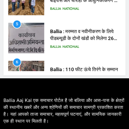
5
Ballia : मरम्मत व नवीनीकरण के लिये
पीडब्ल्यूडी के दोनों खंडों को मिलेगा 26
करोड़
BALLIA
NATIONAL
6
Ballia : 110 फीट ऊंचे तिरंगे के सम्मान
में बलिया में निकला तिरंगा यात्रा
BALLIA
NATIONAL
7
Ballia : सीएम डैशबोर्ड समीक्षा में फिसले
विभाग, डीएम ने मांगा स्पष्टीकरण
BALLIA
NATIONAL
Ballia Aaj Kal एक समाचार पोर्टल है जो बलिया और आस-पास के क्षेत्रों
की स्थानीय खबरें और अन्य श्रेणियों की समाचार सामग्री प्रकाशित करता
है। यहां आपको ताजा समाचार, महत्वपूर्ण घटनाएं, और सामयिक जानकारी
8
एक ही स्थान पर मिलती है।
Ballia : दिल्ली ब्लास्ट के बाद बलिया में
हाई अलर्ट, एसपी ओमवीर सिंह ने पुलिस बल