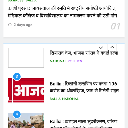
BUSINESS
BALLIA
काशी प्रसाद जायसवाल की स्मृति में राष्ट्रीय संगोष्ठी आयोजित,
2
मेडिकल कॉलेज व विश्वविद्यालय का नामकरण करने की उठी मांग
भरत तिवारी एनकाउंटर मामले को लेकर
01
2 days ago
सियासत तेज, भाजपा सांसद ने बताई हत्या
NATIONAL
POLITICS
3
Ballia : छितौनी क्रॉसिंग पर बनेगा 196
करोड़ का ओवरब्रिज, जाम से मिलेगी राहत
BALLIA
NATIONAL
4
Ballia : कटहल नाला सुंदरीकरण, बलिया
बाईपास और चौराहों के आधुनिकीकरण की
तैयारी तेज
BALLIA
NATIONAL