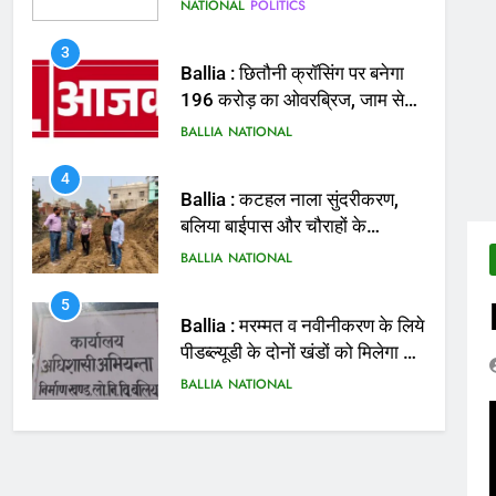
मिलेगी राहत
BALLIA
NATIONAL
4
Ballia : कटहल नाला सुंदरीकरण,
बलिया बाईपास और चौराहों के
आधुनिकीकरण की तैयारी तेज
BALLIA
NATIONAL
5
Ballia : मरम्मत व नवीनीकरण के लिये
पीडब्ल्यूडी के दोनों खंडों को मिलेगा 26
करोड़
BALLIA
NATIONAL
6
Ballia : 110 फीट ऊंचे तिरंगे के
सम्मान में बलिया में निकला तिरंगा
यात्रा
BALLIA
NATIONAL
7
Ballia : सीएम डैशबोर्ड समीक्षा में
फिसले विभाग, डीएम ने मांगा