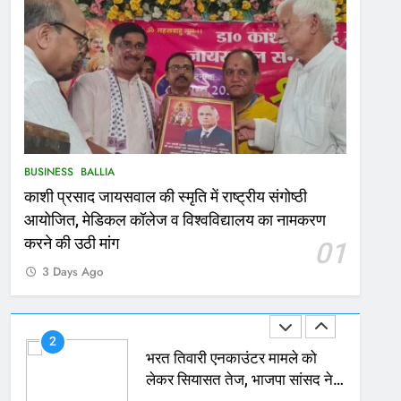
167
Ballia : थैंक्यू बलिया पुलिस: पीड़िता
को मिले 1.38 लाख रूपये
NATIONAL
बलिया
1
कोचिंग सेंटर में लगी भीषण आग, जान
BUSINESS
BALLIA
बचाने के लिए छात्रों ने लगाई छलांग,
काशी प्रसाद जायसवाल की स्मृति में राष्ट्रीय संगोष्ठी
कई घायल
ACCIDENT
BUSINESS
आयोजित, मेडिकल कॉलेज व विश्वविद्यालय का नामकरण
2
करने की उठी मांग
01
भरत तिवारी एनकाउंटर मामले को
3 Days Ago
लेकर सियासत तेज, भाजपा सांसद ने
बताई हत्या
NATIONAL
POLITICS
3
Ballia : छितौनी क्रॉसिंग पर बनेगा
196 करोड़ का ओवरब्रिज, जाम से