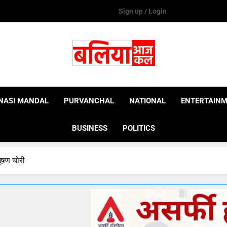
Sign up / Login
Ballia Aaj Kal
NASI MANDAL
PURVANCHAL
NATIONAL
ENTERTAIN
BUSINESS
POLITICS
ूषण चोरी