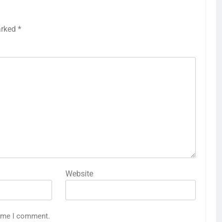
arked
*
Website
time I comment.