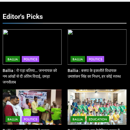
Editor's Picks
BALLIA
POLITICS
BALLIA
POLITICS
Ballia : रो पड़ा बलिया… जननायक को
Ballia : बसपा के इकलौते विधायक
नम आंखों से दी अंतिम विदाई, उमड़ा
उमाशंकर सिंह का निधन, हर कोई स्तब्ध
जनसैलाब
BALLIA
POLITICS
BALLIA
EDUCATION