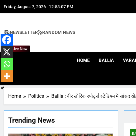
Skip
Friday, August 7, 2026
12:53:07 PM
to
content
NEWSLETTER
RANDOM NEWS
Live Now
HOME
BALLIA
VARA
164
Ballia : न्याय की मांग: सड़क पर
उतरे चिकित्सक, किया प्रदर्शन
Home
Politics
Ballia : वीर लोरिक स्पोर्ट्स स्टेडियम में सांसद 
NATIONAL
बलिया
165
Trending News
Ballia : बलिया बलिदान दिवस के
मौके पर बलिया को मिलेगी नई ट्रेन
की सौगात
BA
NATIONAL
बलिया