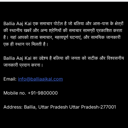
की माता का निधन
BALLIA
NATIONAL
15
Ballia Aaj Kal एक समाचार पोर्टल है जो बलिया और आस-पास के क्षेत्रों
Ballia : बच्चों के लिये पार्क नहीं,
की स्थानीय खबरें और अन्य श्रेणियों की समाचार सामग्री प्रकाशित करता
छुट्टियों में हो जाते है मायूस
है। यहां आपको ताजा समाचार, महत्वपूर्ण घटनाएं, और सामयिक जानकारी
BALLIA
NATIONAL
एक ही स्थान पर मिलती है।
16
Ballia Aaj Kal का उद्देश्य है बलिया की जनता को सटीक और विश्वसनीय
Ballia : मिशन शक्ति अभियान में
जानकारी प्रदान करना।
छात्राओं व महिलाओं को किया गया
जागरूक
BALLIA
NATIONAL
Email:
info@balliaajkal.com
17
Ballia : जिलाधिकारी का सख्त रुख
Mobile no. +91-9800000
: अधूरे निर्माण कार्य पर कार्यदायी
संस्थाओं को फटकार
BALLIA
NATIONAL
Address: Ballia, Uttar Pradesh Uttar Pradesh-277001
18
Ballia : तीज को लेकर हाथों में