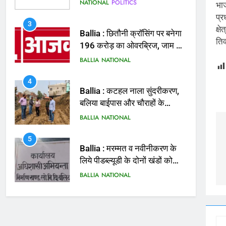
बताई हत्या
NATIONAL
POLITICS
भाज
प्र
3
क्ष
Ballia : छितौनी क्रॉसिंग पर बनेगा
तिव
196 करोड़ का ओवरब्रिज, जाम से
मिलेगी राहत
BALLIA
NATIONAL
4
Ballia : कटहल नाला सुंदरीकरण,
बलिया बाईपास और चौराहों के
आधुनिकीकरण की तैयारी तेज
BALLIA
NATIONAL
5
Ballia : मरम्मत व नवीनीकरण के
लिये पीडब्ल्यूडी के दोनों खंडों को
मिलेगा 26 करोड़
BALLIA
NATIONAL
6
Ballia : 110 फीट ऊंचे तिरंगे के
सम्मान में बलिया में निकला तिरंगा