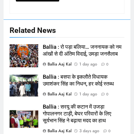
Related News
Ballia : रो पड़ा बलिया… जननायक को नम
आंखों से दी अंतिम विदाई, उमड़ा जनसैलाब
Ballia Aaj Kal
1 day ago
0
Ballia : बसपा के इकलौते विधायक
164
उमाशंकर सिंह का निधन, हर कोई स्तब्ध
Ballia : न्याय की मांग: सड़क पर उतरे
Ballia Aaj Kal
1 day ago
0
चिकित्सक, किया प्रदर्शन
NATIONAL
बलिया
Ballia : सरयू की कटान में उजड़ा
गोपालनगर टाड़ी, बेघर परिवारों के लिए
सूर्यभान सिंह ने बढ़ाया मदद का हाथ
165
Ballia : बलिया बलिदान दिवस के मौके पर
Ballia Aaj Kal
3 days ago
0