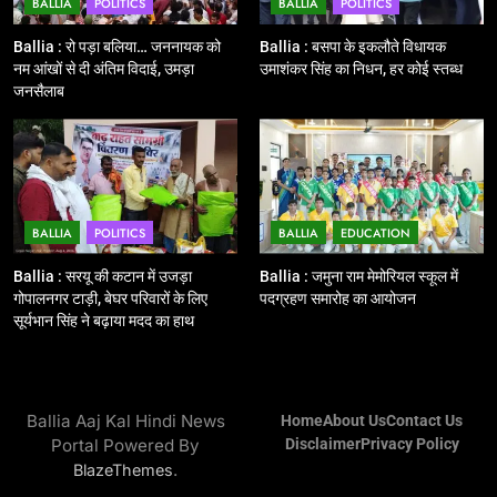
BALLIA
POLITICS
BALLIA
POLITICS
12
Ballia : बलिया रेलवे स्टेशन का अपर
Ballia : रो पड़ा बलिया… जननायक को
Ballia : बसपा के इकलौते विधायक
महाप्रबंधक ने किया निरीक्षण
नम आंखों से दी अंतिम विदाई, उमड़ा
उमाशंकर सिंह का निधन, हर कोई स्तब्ध
जनसैलाब
BALLIA
NATIONAL
13
Ballia : त्यौहारों पर शांति व्यवस्था को
लेकर पुलिस ने किया रूट मार्च
BALLIA
POLITICS
BALLIA
EDUCATION
BALLIA
NATIONAL
Ballia : सरयू की कटान में उजड़ा
Ballia : जमुना राम मेमोरियल स्कूल में
गोपालनगर टाड़ी, बेघर परिवारों के लिए
पदग्रहण समारोह का आयोजन
14
सूर्यभान सिंह ने बढ़ाया मदद का हाथ
Ballia : एमएलसी रविशंकर सिंह पप्पू की
माता का निधन
BALLIA
NATIONAL
Ballia Aaj Kal Hindi News
Home
About Us
Contact Us
Portal Powered By
Disclaimer
Privacy Policy
15
.
BlazeThemes
Ballia : बच्चों के लिये पार्क नहीं, छुट्टियों