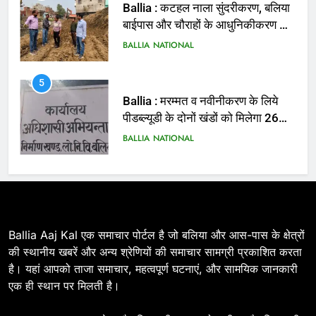
Ballia : मरम्मत व नवीनीकरण के लिये
पीडब्ल्यूडी के दोनों खंडों को मिलेगा 26
करोड़
BALLIA
NATIONAL
6
Ballia : 110 फीट ऊंचे तिरंगे के सम्मान
में बलिया में निकला तिरंगा यात्रा
BALLIA
NATIONAL
7
Ballia : सीएम डैशबोर्ड समीक्षा में फिसले
विभाग, डीएम ने मांगा स्पष्टीकरण
BALLIA
NATIONAL
Ballia Aaj Kal एक समाचार पोर्टल है जो बलिया और आस-पास के क्षेत्रों
की स्थानीय खबरें और अन्य श्रेणियों की समाचार सामग्री प्रकाशित करता
है। यहां आपको ताजा समाचार, महत्वपूर्ण घटनाएं, और सामयिक जानकारी
8
एक ही स्थान पर मिलती है।
Ballia : दिल्ली ब्लास्ट के बाद बलिया में
हाई अलर्ट, एसपी ओमवीर सिंह ने पुलिस बल