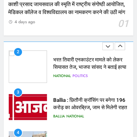
काशी प्रसाद जायसवाल की स्मृति में राष्ट्रीय संगोष्ठी आयोजित,
2
मेडिकल कॉलेज व विश्वविद्यालय का नामकरण करने की उठी मांग
भरत तिवारी एनकाउंटर मामले को लेकर
01
4 days ago
सियासत तेज, भाजपा सांसद ने बताई हत्या
NATIONAL
POLITICS
3
Ballia : छितौनी क्रॉसिंग पर बनेगा 196
करोड़ का ओवरब्रिज, जाम से मिलेगी राहत
BALLIA
NATIONAL
4
Ballia : कटहल नाला सुंदरीकरण, बलिया
बाईपास और चौराहों के आधुनिकीकरण की
तैयारी तेज
BALLIA
NATIONAL
5