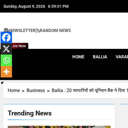
Skip
Sunday, August 9, 2026
6:59:03 PM
to
content
NEWSLETTER
RANDOM NEWS
164
Live Now
Ballia : न्याय की मांग: सड़क पर उतरे
चिकित्सक, किया प्रदर्शन
HOME
BALLIA
VARA
NATIONAL
बलिया
165
Ballia : बलिया बलिदान दिवस के मौके
पर बलिया को मिलेगी नई ट्रेन की
Home
Business
Ballia : 20 व्यापारियों को यूनियन बैंक ने द
सौगात
NATIONAL
बलिया
166
Trending News
Ballia : कर्ज के बोझ तले दबे
कारोबारी ने फांसी लगाकर दी जान
NATIONAL
बलिया