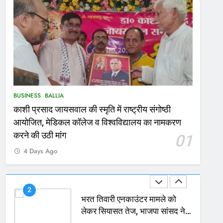
167
Ballia : थैंक्यू बलिया पुलिस: पीड़िता
को मिले 1.38 लाख रूपये
NATIONAL
बलिया
1
कोचिंग सेंटर में लगी भीषण आग, जान
BUSINESS
BALLIA
बचाने के लिए छात्रों ने लगाई छलांग,
काशी प्रसाद जायसवाल की स्मृति में राष्ट्रीय संगोष्ठी
कई घायल
ACCIDENT
BUSINESS
आयोजित, मेडिकल कॉलेज व विश्वविद्यालय का नामकरण
2
करने की उठी मांग
01
भरत तिवारी एनकाउंटर मामले को
4 Days Ago
लेकर सियासत तेज, भाजपा सांसद ने
बताई हत्या
NATIONAL
POLITICS
3
Ballia : छितौनी क्रॉसिंग पर बनेगा
196 करोड़ का ओवरब्रिज, जाम से