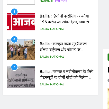
मिलेगी राहत
BALLIA
NATIONAL
4
Ballia : कटहल नाला सुंदरीकरण,
बलिया बाईपास और चौराहों के
आधुनिकीकरण की तैयारी तेज
BALLIA
NATIONAL
5
Ballia : मरम्मत व नवीनीकरण के लिये
पीडब्ल्यूडी के दोनों खंडों को मिलेगा 26
करोड़
BALLIA
NATIONAL
6
Ballia : 110 फीट ऊंचे तिरंगे के
सम्मान में बलिया में निकला तिरंगा
यात्रा
BALLIA
NATIONAL
7
Ballia : सीएम डैशबोर्ड समीक्षा में
फिसले विभाग, डीएम ने मांगा