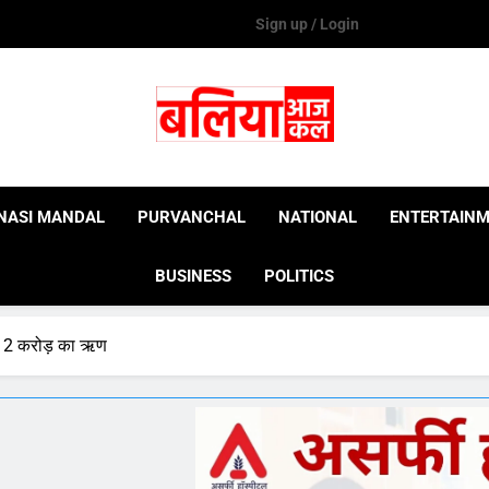
Sign up / Login
Ballia Aaj Kal
NASI MANDAL
PURVANCHAL
NATIONAL
ENTERTAIN
BUSINESS
POLITICS
िया 12 करोड़ का ऋण