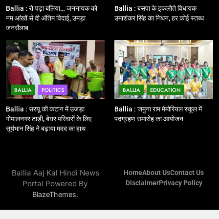
Ballia : बलिया रेलवे स्टेशन का अपर
Ballia : रो पड़ा बलिया… जननायक को
Ballia : बसपा के इकलौते विधायक
महाप्रबंधक ने किया निरीक्षण
नम आंखों से दी अंतिम विदाई, उमड़ा
उमाशंकर सिंह का निधन, हर कोई स्तब्ध
जनसैलाब
BALLIA
NATIONAL
13
Ballia : त्यौहारों पर शांति व्यवस्था को
लेकर पुलिस ने किया रूट मार्च
BALLIA
POLITICS
BALLIA
EDUCATION
BALLIA
NATIONAL
Ballia : सरयू की कटान में उजड़ा
Ballia : जमुना राम मेमोरियल स्कूल में
गोपालनगर टाड़ी, बेघर परिवारों के लिए
पदग्रहण समारोह का आयोजन
14
सूर्यभान सिंह ने बढ़ाया मदद का हाथ
Ballia : एमएलसी रविशंकर सिंह पप्पू की
माता का निधन
BALLIA
NATIONAL
Ballia Aaj Kal Hindi News
Home
About Us
Contact Us
Portal Powered By
Disclaimer
Privacy Policy
15
.
BlazeThemes
Ballia : बच्चों के लिये पार्क नहीं, छुट्टियों
में हो जाते है मायूस