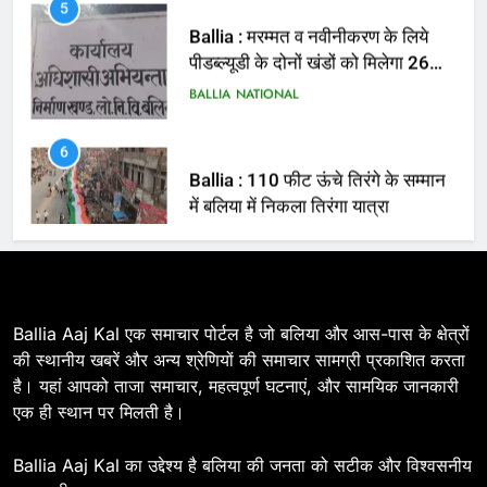
पीडब्ल्यूडी के दोनों खंडों को मिलेगा 26
करोड़
BALLIA
NATIONAL
6
Ballia : 110 फीट ऊंचे तिरंगे के सम्मान
में बलिया में निकला तिरंगा यात्रा
BALLIA
NATIONAL
7
Ballia : सीएम डैशबोर्ड समीक्षा में फिसले
विभाग, डीएम ने मांगा स्पष्टीकरण
BALLIA
NATIONAL
Ballia Aaj Kal एक समाचार पोर्टल है जो बलिया और आस-पास के क्षेत्रों
की स्थानीय खबरें और अन्य श्रेणियों की समाचार सामग्री प्रकाशित करता
है। यहां आपको ताजा समाचार, महत्वपूर्ण घटनाएं, और सामयिक जानकारी
8
एक ही स्थान पर मिलती है।
Ballia : दिल्ली ब्लास्ट के बाद बलिया में
हाई अलर्ट, एसपी ओमवीर सिंह ने पुलिस बल
Ballia Aaj Kal का उद्देश्य है बलिया की जनता को सटीक और विश्वसनीय
के साथ रेलवे स्टेशन व शहर में किया पैदल
BALLIA
NATIONAL