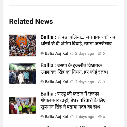
Related News
Ballia : रो पड़ा बलिया… जननायक को नम
आंखों से दी अंतिम विदाई, उमड़ा जनसैलाब
Ballia Aaj Kal
2 days ago
0
Ballia : बसपा के इकलौते विधायक
164
उमाशंकर सिंह का निधन, हर कोई स्तब्ध
Ballia : न्याय की मांग: सड़क पर उतरे
Ballia Aaj Kal
2 days ago
0
चिकित्सक, किया प्रदर्शन
NATIONAL
बलिया
Ballia : सरयू की कटान में उजड़ा
गोपालनगर टाड़ी, बेघर परिवारों के लिए
सूर्यभान सिंह ने बढ़ाया मदद का हाथ
165
Ballia : बलिया बलिदान दिवस के मौके पर
Ballia Aaj Kal
4 days ago
0
बलिया को मिलेगी नई ट्रेन की सौगात