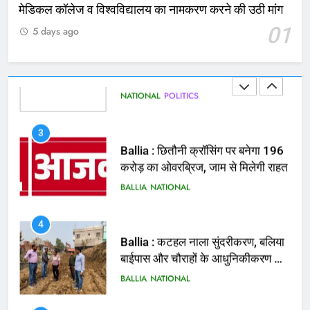
2
मेडिकल कॉलेज व विश्वविद्यालय का नामकरण करने की उठी मांग
भरत तिवारी एनकाउंटर मामले को लेकर
01
5 days ago
सियासत तेज, भाजपा सांसद ने बताई हत्या
NATIONAL
POLITICS
3
Ballia : छितौनी क्रॉसिंग पर बनेगा 196
करोड़ का ओवरब्रिज, जाम से मिलेगी राहत
BALLIA
NATIONAL
4
Ballia : कटहल नाला सुंदरीकरण, बलिया
बाईपास और चौराहों के आधुनिकीकरण की
तैयारी तेज
BALLIA
NATIONAL
5
Ballia : मरम्मत व नवीनीकरण के लिये