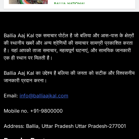
7
Ballia : सीएम डैशबोर्ड समीक्षा में फिसले
विभाग, डीएम ने मांगा स्पष्टीकरण
BALLIA
NATIONAL
Ballia Aaj Kal एक समाचार पोर्टल है जो बलिया और आस-पास के क्षेत्रों
की स्थानीय खबरें और अन्य श्रेणियों की समाचार सामग्री प्रकाशित करता
है। यहां आपको ताजा समाचार, महत्वपूर्ण घटनाएं, और सामयिक जानकारी
8
एक ही स्थान पर मिलती है।
Ballia : दिल्ली ब्लास्ट के बाद बलिया में
हाई अलर्ट, एसपी ओमवीर सिंह ने पुलिस बल
Ballia Aaj Kal का उद्देश्य है बलिया की जनता को सटीक और विश्वसनीय
के साथ रेलवे स्टेशन व शहर में किया पैदल
BALLIA
NATIONAL
जानकारी प्रदान करना।
गश्त
9
Email:
info@balliaajkal.com
Ballia : एकता, अखंडता और राष्ट्रप्रेम
का संकल्प लेकर गूंजा बलिया, पुलिस
Mobile no. +91-9800000
अधीक्षक ओमवीर सिंह ने दिलाई शपथ, दी
BALLIA
NATIONAL
श्रद्धांजलि
Address: Ballia, Uttar Pradesh Uttar Pradesh-277001
10