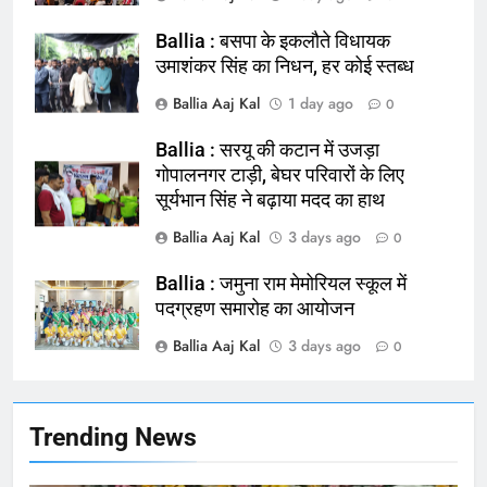
Ballia : बसपा के इकलौते विधायक
164
उमाशंकर सिंह का निधन, हर कोई स्तब्ध
Ballia : न्याय की मांग: सड़क पर उतरे
Ballia Aaj Kal
1 day ago
0
चिकित्सक, किया प्रदर्शन
NATIONAL
बलिया
Ballia : सरयू की कटान में उजड़ा
गोपालनगर टाड़ी, बेघर परिवारों के लिए
सूर्यभान सिंह ने बढ़ाया मदद का हाथ
165
Ballia : बलिया बलिदान दिवस के मौके पर
Ballia Aaj Kal
3 days ago
0
बलिया को मिलेगी नई ट्रेन की सौगात
Ballia : जमुना राम मेमोरियल स्कूल में
NATIONAL
बलिया
पदग्रहण समारोह का आयोजन
Ballia Aaj Kal
3 days ago
166
0
Ballia : कर्ज के बोझ तले दबे कारोबारी ने
फांसी लगाकर दी जान
NATIONAL
बलिया
Trending News