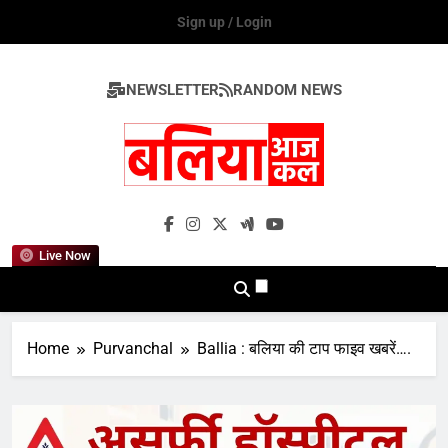
Skip
Sign up / Login
to
content
NEWSLETTER
RANDOM NEWS
Ballia Aaj Kal
Live Now
Home
Purvanchal
Ballia : बलिया की टाप फाइव खबरें….