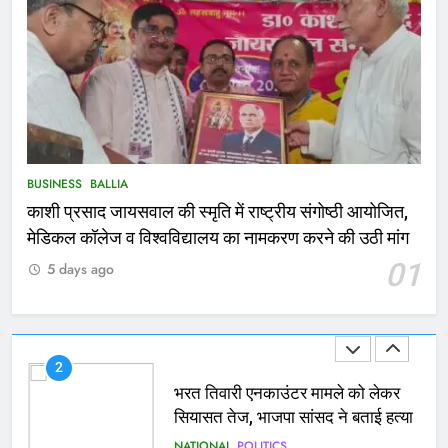
167
Ballia : थैंक्यू बलिया पुलिस: पीड़िता को
मिले 1.38 लाख रूपये
NATIONAL
बलिया
1
कोचिंग सेंटर में लगी भीषण आग, जान
बचाने के लिए छात्रों ने लगाई छलांग, कई
BUSINESS
BALLIA
घायल
काशी प्रसाद जायसवाल की स्मृति में राष्ट्रीय संगोष्ठी आयोजित,
ACCIDENT
BUSINESS
मेडिकल कॉलेज व विश्वविद्यालय का नामकरण करने की उठी मांग
01
2
5 days ago
भरत तिवारी एनकाउंटर मामले को लेकर
सियासत तेज, भाजपा सांसद ने बताई हत्या
NATIONAL
POLITICS
3
Ballia : छितौनी क्रॉसिंग पर बनेगा 196
करोड़ का ओवरब्रिज, जाम से मिलेगी राहत