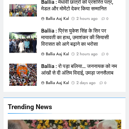
Ballia : मेधावी छात्रों को प्रशस्ति पत्र,
मेडल और मोमेंटो देकर किया सम्मानित
164
Ballia Aaj Kal
2 hours ago
0
Ballia : न्याय की मांग: सड़क पर उतरे
चिकित्सक, किया प्रदर्शन
Ballia : प्रिंस युकेश सिंह के सिर पर
मायावती का हाथ, उमाशंकर की सियासी
NATIONAL
बलिया
विरासत को आगे बढ़ाने का भरोसा
Ballia Aaj Kal
2 hours ago
165
0
Ballia : बलिया बलिदान दिवस के मौके पर
Ballia : रो पड़ा बलिया… जननायक को नम
बलिया को मिलेगी नई ट्रेन की सौगात
आंखों से दी अंतिम विदाई, उमड़ा जनसैलाब
NATIONAL
बलिया
Ballia Aaj Kal
2 days ago
0
166
Ballia : कर्ज के बोझ तले दबे कारोबारी ने
Trending News
फांसी लगाकर दी जान
NATIONAL
बलिया