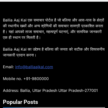
7
Ballia : सीएम डैशबोर्ड समीक्षा में फिसले
विभाग, डीएम ने मांगा स्पष्टीकरण
Ballia Aaj Kal एक समाचार पोर्टल है जो बलिया और आस-पास के क्षेत्रों
की स्थानीय खबरें और अन्य श्रेणियों की समाचार सामग्री प्रकाशित करता
BALLIA
NATIONAL
है। यहां आपको ताजा समाचार, महत्वपूर्ण घटनाएं, और सामयिक जानकारी
एक ही स्थान पर मिलती है।
8
Ballia : दिल्ली ब्लास्ट के बाद बलिया में
Ballia Aaj Kal का उद्देश्य है बलिया की जनता को सटीक और विश्वसनीय
हाई अलर्ट, एसपी ओमवीर सिंह ने पुलिस बल
जानकारी प्रदान करना।
के साथ रेलवे स्टेशन व शहर में किया पैदल
BALLIA
NATIONAL
गश्त
Email:
info@balliaajkal.com
9
Ballia : एकता, अखंडता और राष्ट्रप्रेम
Mobile no. +91-9800000
का संकल्प लेकर गूंजा बलिया, पुलिस
अधीक्षक ओमवीर सिंह ने दिलाई शपथ, दी
BALLIA
NATIONAL
Address: Ballia, Uttar Pradesh Uttar Pradesh-277001
श्रद्धांजलि
Popular Posts
10