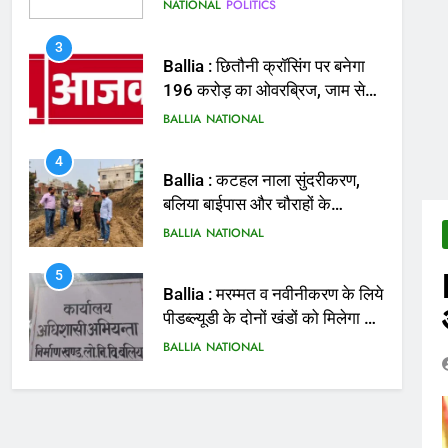
मिलेगी राहत
BALLIA
NATIONAL
4
Ballia : कटहल नाला सुंदरीकरण,
बलिया बाईपास और चौराहों के
आधुनिकीकरण की तैयारी तेज
BALLIA
NATIONAL
5
Ballia : मरम्मत व नवीनीकरण के लिये
पीडब्ल्यूडी के दोनों खंडों को मिलेगा 26
करोड़
BALLIA
NATIONAL
6
Ballia : 110 फीट ऊंचे तिरंगे के
सम्मान में बलिया में निकला तिरंगा
यात्रा
BALLIA
NATIONAL
7
Ballia : सीएम डैशबोर्ड समीक्षा में
फिसले विभाग, डीएम ने मांगा