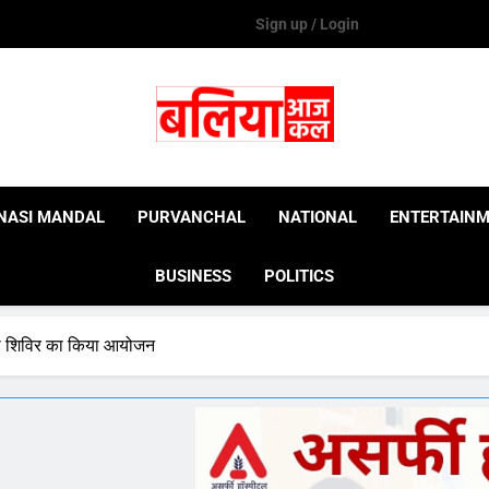
Sign up / Login
Ballia Aaj Kal
NASI MANDAL
PURVANCHAL
NATIONAL
ENTERTAIN
BUSINESS
POLITICS
वा शिविर का किया आयोजन