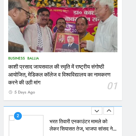
167
Ballia : थैंक्यू बलिया पुलिस: पीड़िता
को मिले 1.38 लाख रूपये
NATIONAL
बलिया
1
कोचिंग सेंटर में लगी भीषण आग, जान
BUSINESS
BALLIA
बचाने के लिए छात्रों ने लगाई छलांग,
काशी प्रसाद जायसवाल की स्मृति में राष्ट्रीय संगोष्ठी
कई घायल
ACCIDENT
BUSINESS
आयोजित, मेडिकल कॉलेज व विश्वविद्यालय का नामकरण
2
करने की उठी मांग
01
भरत तिवारी एनकाउंटर मामले को
5 Days Ago
लेकर सियासत तेज, भाजपा सांसद ने
बताई हत्या
NATIONAL
POLITICS
3
Ballia : छितौनी क्रॉसिंग पर बनेगा
196 करोड़ का ओवरब्रिज, जाम से