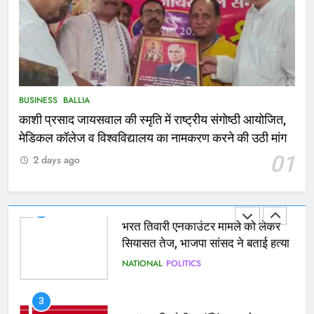
NATIONAL
बलिया
1
कोचिंग सेंटर में लगी भीषण आग, जान
बचाने के लिए छात्रों ने लगाई छलांग, कई
घायल
ACCIDENT
BUSINESS
BUSINESS
BALLIA
काशी प्रसाद जायसवाल की स्मृति में राष्ट्रीय संगोष्ठी आयोजित,
2
मेडिकल कॉलेज व विश्वविद्यालय का नामकरण करने की उठी मांग
भरत तिवारी एनकाउंटर मामले को लेकर
01
2 days ago
सियासत तेज, भाजपा सांसद ने बताई हत्या
NATIONAL
POLITICS
3
Ballia : छितौनी क्रॉसिंग पर बनेगा 196
करोड़ का ओवरब्रिज, जाम से मिलेगी राहत
BALLIA
NATIONAL