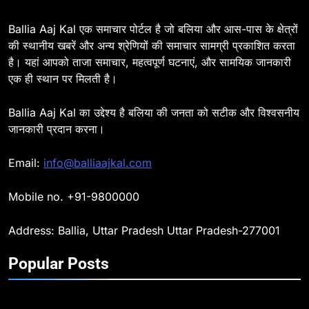
विभाग, डीएम ने मांगा स्पष्टीकरण
BALLIA
NATIONAL
Ballia Aaj Kal एक समाचार पोर्टल है जो बलिया और आस-पास के क्षेत्रों
की स्थानीय खबरें और अन्य श्रेणियों की समाचार सामग्री प्रकाशित करता
है। यहां आपको ताजा समाचार, महत्वपूर्ण घटनाएं, और सामयिक जानकारी
8
एक ही स्थान पर मिलती है।
Ballia : दिल्ली ब्लास्ट के बाद बलिया में
हाई अलर्ट, एसपी ओमवीर सिंह ने पुलिस बल
Ballia Aaj Kal का उद्देश्य है बलिया की जनता को सटीक और विश्वसनीय
के साथ रेलवे स्टेशन व शहर में किया पैदल
BALLIA
NATIONAL
जानकारी प्रदान करना।
गश्त
9
Email:
info@balliaajkal.com
Ballia : एकता, अखंडता और राष्ट्रप्रेम
का संकल्प लेकर गूंजा बलिया, पुलिस
Mobile no. +91-9800000
अधीक्षक ओमवीर सिंह ने दिलाई शपथ, दी
BALLIA
NATIONAL
श्रद्धांजलि
Address: Ballia, Uttar Pradesh Uttar Pradesh-277001
10
Popular Posts
Ballia : चितबड़ागांव से गोरखपुर, वाराणसी
और कानपुर के लिए बस सेवाओं का
शुभारंभ, सांसद नीरज शेखर ने दिखाई हरी
BALLIA
NATIONAL