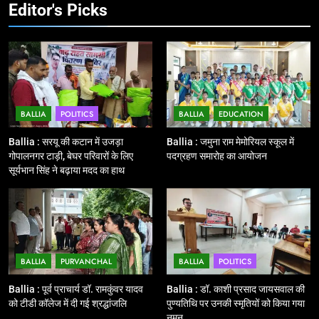
झंडी
Editor's Picks
11
बिहार विस चुनाव : सभी 90 हजार 712
बूथों से लाइव वेब कास्टिंग की तैयारी
NATIONAL
POLITICS
BALLIA
POLITICS
BALLIA
EDUCATION
12
Ballia : बलिया रेलवे स्टेशन का अपर
Ballia : सरयू की कटान में उजड़ा
Ballia : जमुना राम मेमोरियल स्कूल में
महाप्रबंधक ने किया निरीक्षण
गोपालनगर टाड़ी, बेघर परिवारों के लिए
पदग्रहण समारोह का आयोजन
सूर्यभान सिंह ने बढ़ाया मदद का हाथ
BALLIA
NATIONAL
13
Ballia : त्यौहारों पर शांति व्यवस्था को
लेकर पुलिस ने किया रूट मार्च
BALLIA
PURVANCHAL
BALLIA
POLITICS
BALLIA
NATIONAL
Ballia : पूर्व प्राचार्य डॉ. रामकुंवर यादव
Ballia : डॉ. काशी प्रसाद जायसवाल की
को टीडी कॉलेज में दी गई श्रद्धांजलि
पुण्यतिथि पर उनकी स्मृतियों को किया गया
14
नमन