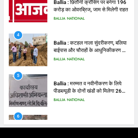
4
Ballia : कटहल नाला सुंदरीकरण, बलिया
बाईपास और चौराहों के आधुनिकीकरण की
तैयारी तेज
BALLIA
NATIONAL
5
Ballia : मरम्मत व नवीनीकरण के लिये
पीडब्ल्यूडी के दोनों खंडों को मिलेगा 26
करोड़
BALLIA
NATIONAL
6
Ballia : 110 फीट ऊंचे तिरंगे के सम्मान
में बलिया में निकला तिरंगा यात्रा
BALLIA
NATIONAL
7
Ballia : सीएम डैशबोर्ड समीक्षा में फिसले