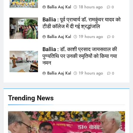
Ballia : न्याय की मांग: सड़क पर उतरे
Ballia Aaj Kal
18 hours ago
0
चिकित्सक, किया प्रदर्शन
NATIONAL
बलिया
Ballia : पूर्व प्राचार्य डॉ. रामकुंवर यादव को
टीडी कॉलेज में दी गई श्रद्धांजलि
165
Ballia Aaj Kal
19 hours ago
0
Ballia : बलिया बलिदान दिवस के मौके पर
बलिया को मिलेगी नई ट्रेन की सौगात
Ballia : डॉ. काशी प्रसाद जायसवाल की
पुण्यतिथि पर उनकी स्मृतियों को किया गया
NATIONAL
बलिया
नमन
Ballia Aaj Kal
19 hours ago
166
0
Ballia : कर्ज के बोझ तले दबे कारोबारी ने
फांसी लगाकर दी जान
NATIONAL
बलिया
Trending News
167
Ballia : थैंक्यू बलिया पुलिस: पीड़िता को
मिले 1.38 लाख रूपये