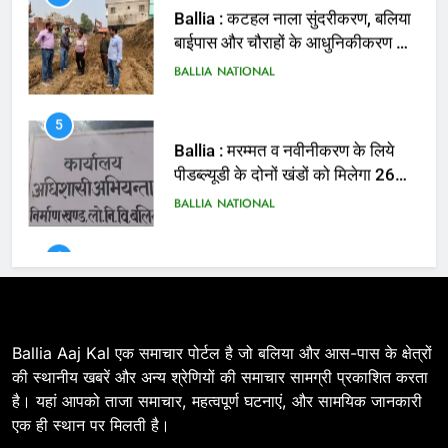
5
Ballia : मरम्मत व नवीनीकरण के लिये
पीडब्ल्यूडी के दोनों खंडों को मिलेगा 26
करोड़
BALLIA
NATIONAL
6
Ballia : 110 फीट ऊंचे तिरंगे के सम्मान
में बलिया में निकला तिरंगा यात्रा
BALLIA
NATIONAL
7
Ballia : सीएम डैशबोर्ड समीक्षा में फिसले
विभाग, डीएम ने मांगा स्पष्टीकरण
BALLIA
NATIONAL
Ballia Aaj Kal एक समाचार पोर्टल है जो बलिया और आस-पास के क्षेत्रों
की स्थानीय खबरें और अन्य श्रेणियों की समाचार सामग्री प्रकाशित करता
है। यहां आपको ताजा समाचार, महत्वपूर्ण घटनाएं, और सामयिक जानकारी
8
एक ही स्थान पर मिलती है।
Ballia : दिल्ली ब्लास्ट के बाद बलिया में