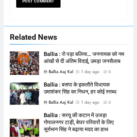
Related News
Ballia : रो पड़ा बलिया… जननायक को नम
आंखों से दी अंतिम विदाई, उमड़ा जनसैलाब
Ballia Aaj Kal
1 day ago
0
Ballia : बसपा के इकलौते विधायक
164
उमाशंकर सिंह का निधन, हर कोई स्तब्ध
Ballia : न्याय की मांग: सड़क पर उतरे
Ballia Aaj Kal
1 day ago
0
चिकित्सक, किया प्रदर्शन
NATIONAL
बलिया
Ballia : सरयू की कटान में उजड़ा
गोपालनगर टाड़ी, बेघर परिवारों के लिए
सूर्यभान सिंह ने बढ़ाया मदद का हाथ
165