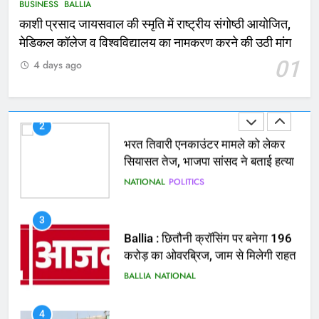
ACCIDENT
BUSINESS
BUSINESS
BALLIA
काशी प्रसाद जायसवाल की स्मृति में राष्ट्रीय संगोष्ठी आयोजित,
2
मेडिकल कॉलेज व विश्वविद्यालय का नामकरण करने की उठी मांग
भरत तिवारी एनकाउंटर मामले को लेकर
01
4 days ago
सियासत तेज, भाजपा सांसद ने बताई हत्या
NATIONAL
POLITICS
3
Ballia : छितौनी क्रॉसिंग पर बनेगा 196
करोड़ का ओवरब्रिज, जाम से मिलेगी राहत
BALLIA
NATIONAL
4
Ballia : कटहल नाला सुंदरीकरण, बलिया
बाईपास और चौराहों के आधुनिकीकरण की
तैयारी तेज
BALLIA
NATIONAL