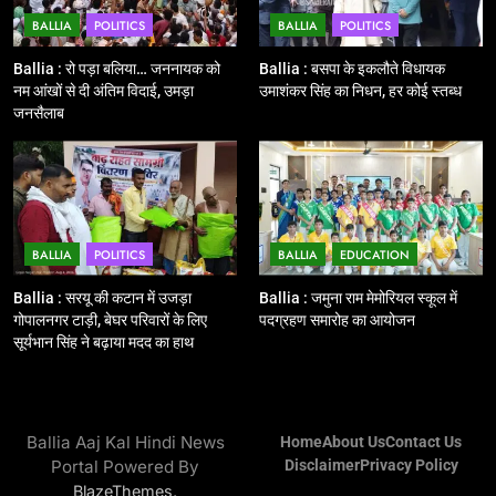
BALLIA
POLITICS
BALLIA
POLITICS
12
Ballia : बलिया रेलवे स्टेशन का अपर
Ballia : रो पड़ा बलिया… जननायक को
Ballia : बसपा के इकलौते विधायक
महाप्रबंधक ने किया निरीक्षण
नम आंखों से दी अंतिम विदाई, उमड़ा
उमाशंकर सिंह का निधन, हर कोई स्तब्ध
जनसैलाब
BALLIA
NATIONAL
13
Ballia : त्यौहारों पर शांति व्यवस्था को
लेकर पुलिस ने किया रूट मार्च
BALLIA
POLITICS
BALLIA
EDUCATION
BALLIA
NATIONAL
Ballia : सरयू की कटान में उजड़ा
Ballia : जमुना राम मेमोरियल स्कूल में
गोपालनगर टाड़ी, बेघर परिवारों के लिए
पदग्रहण समारोह का आयोजन
14
सूर्यभान सिंह ने बढ़ाया मदद का हाथ
Ballia : एमएलसी रविशंकर सिंह पप्पू की
माता का निधन
BALLIA
NATIONAL
Ballia Aaj Kal Hindi News
Home
About Us
Contact Us
Portal Powered By
Disclaimer
Privacy Policy
15
.
BlazeThemes