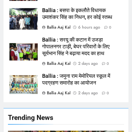
Ballia : बसपा के इकलौते विधायक
उमाशंकर सिंह का निधन, हर कोई स्तब्ध
Ballia Aaj Kal
6 hours ago
0
Ballia : सरयू की कटान में उजड़ा
गोपालनगर टाड़ी, बेघर परिवारों के लिए
सूर्यभान सिंह ने बढ़ाया मदद का हाथ
164
Ballia : न्याय की मांग: सड़क पर उतरे
Ballia Aaj Kal
2 days ago
0
चिकित्सक, किया प्रदर्शन
Ballia : जमुना राम मेमोरियल स्कूल में
NATIONAL
बलिया
पदग्रहण समारोह का आयोजन
Ballia Aaj Kal
2 days ago
165
0
Ballia : बलिया बलिदान दिवस के मौके पर
बलिया को मिलेगी नई ट्रेन की सौगात
NATIONAL
बलिया
Trending News
166