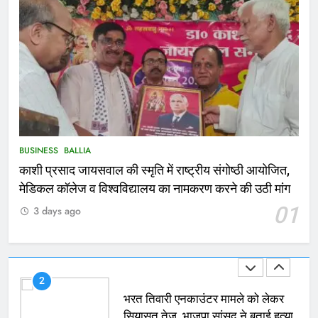
Ballia : कर्ज के बोझ तले दबे कारोबारी ने
फांसी लगाकर दी जान
NATIONAL
बलिया
167
Ballia : थैंक्यू बलिया पुलिस: पीड़िता को
मिले 1.38 लाख रूपये
NATIONAL
बलिया
BUSINESS
BALLIA
काशी प्रसाद जायसवाल की स्मृति में राष्ट्रीय संगोष्ठी आयोजित,
1
मेडिकल कॉलेज व विश्वविद्यालय का नामकरण करने की उठी मांग
कोचिंग सेंटर में लगी भीषण आग, जान
01
3 days ago
बचाने के लिए छात्रों ने लगाई छलांग, कई
घायल
ACCIDENT
BUSINESS
2
भरत तिवारी एनकाउंटर मामले को लेकर
सियासत तेज, भाजपा सांसद ने बताई हत्या