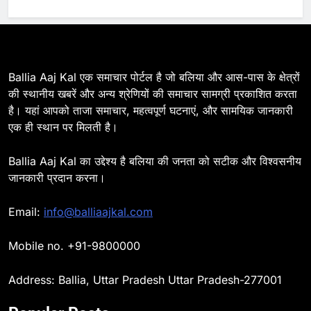
6
Ballia : 110 फीट ऊंचे तिरंगे के सम्मान
में बलिया में निकला तिरंगा यात्रा
BALLIA
NATIONAL
Ballia Aaj Kal एक समाचार पोर्टल है जो बलिया और आस-पास के क्षेत्रों
की स्थानीय खबरें और अन्य श्रेणियों की समाचार सामग्री प्रकाशित करता
है। यहां आपको ताजा समाचार, महत्वपूर्ण घटनाएं, और सामयिक जानकारी
7
एक ही स्थान पर मिलती है।
Ballia : सीएम डैशबोर्ड समीक्षा में फिसले
विभाग, डीएम ने मांगा स्पष्टीकरण
Ballia Aaj Kal का उद्देश्य है बलिया की जनता को सटीक और विश्वसनीय
BALLIA
NATIONAL
जानकारी प्रदान करना।
8
Email:
info@balliaajkal.com
Ballia : दिल्ली ब्लास्ट के बाद बलिया में
हाई अलर्ट, एसपी ओमवीर सिंह ने पुलिस बल
Mobile no. +91-9800000
के साथ रेलवे स्टेशन व शहर में किया पैदल
BALLIA
NATIONAL
गश्त
Address: Ballia, Uttar Pradesh Uttar Pradesh-277001
9