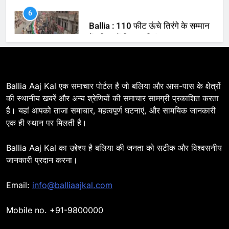
में बलिया में निकला तिरंगा यात्रा
BALLIA
NATIONAL
7
Ballia : सीएम डैशबोर्ड समीक्षा में फिसले
विभाग, डीएम ने मांगा स्पष्टीकरण
BALLIA
NATIONAL
Ballia Aaj Kal एक समाचार पोर्टल है जो बलिया और आस-पास के क्षेत्रों
की स्थानीय खबरें और अन्य श्रेणियों की समाचार सामग्री प्रकाशित करता
है। यहां आपको ताजा समाचार, महत्वपूर्ण घटनाएं, और सामयिक जानकारी
8
एक ही स्थान पर मिलती है।
Ballia : दिल्ली ब्लास्ट के बाद बलिया में
हाई अलर्ट, एसपी ओमवीर सिंह ने पुलिस बल
Ballia Aaj Kal का उद्देश्य है बलिया की जनता को सटीक और विश्वसनीय
के साथ रेलवे स्टेशन व शहर में किया पैदल
BALLIA
NATIONAL
जानकारी प्रदान करना।
गश्त
9
Email:
info@balliaajkal.com
Ballia : एकता, अखंडता और राष्ट्रप्रेम
का संकल्प लेकर गूंजा बलिया, पुलिस
Mobile no. +91-9800000
अधीक्षक ओमवीर सिंह ने दिलाई शपथ, दी
BALLIA
NATIONAL
श्रद्धांजलि