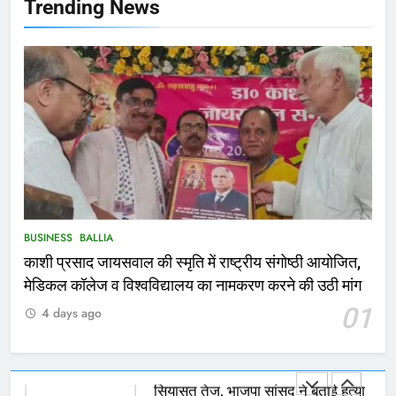
NATIONAL
बलिया
Trending News
167
Ballia : थैंक्यू बलिया पुलिस: पीड़िता को
मिले 1.38 लाख रूपये
NATIONAL
बलिया
1
कोचिंग सेंटर में लगी भीषण आग, जान
बचाने के लिए छात्रों ने लगाई छलांग, कई
घायल
ACCIDENT
BUSINESS
BUSINESS
BALLIA
काशी प्रसाद जायसवाल की स्मृति में राष्ट्रीय संगोष्ठी आयोजित,
2
मेडिकल कॉलेज व विश्वविद्यालय का नामकरण करने की उठी मांग
भरत तिवारी एनकाउंटर मामले को लेकर
01
4 days ago
सियासत तेज, भाजपा सांसद ने बताई हत्या
NATIONAL
POLITICS