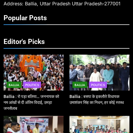
Address: Ballia, Uttar Pradesh Uttar Pradesh-277001
10
Popular Posts
Ballia : चितबड़ागांव से गोरखपुर, वाराणसी
और कानपुर के लिए बस सेवाओं का
शुभारंभ, सांसद नीरज शेखर ने दिखाई हरी
BALLIA
NATIONAL
झंडी
Editor's Picks
11
बिहार विस चुनाव : सभी 90 हजार 712
बूथों से लाइव वेब कास्टिंग की तैयारी
NATIONAL
POLITICS
BALLIA
POLITICS
BALLIA
POLITICS
12
Ballia : बलिया रेलवे स्टेशन का अपर
Ballia : रो पड़ा बलिया… जननायक को
Ballia : बसपा के इकलौते विधायक
महाप्रबंधक ने किया निरीक्षण
नम आंखों से दी अंतिम विदाई, उमड़ा
उमाशंकर सिंह का निधन, हर कोई स्तब्ध
जनसैलाब
BALLIA
NATIONAL
13