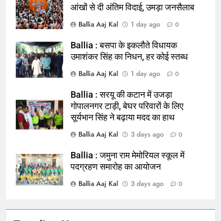
आंखों से दी अंतिम विदाई, उमड़ा जनसैलाब
Ballia Aaj Kal
1 day ago
0
Ballia : बसपा के इकलौते विधायक
164
उमाशंकर सिंह का निधन, हर कोई स्तब्ध
Ballia : न्याय की मांग: सड़क पर उतरे
Ballia Aaj Kal
1 day ago
0
चिकित्सक, किया प्रदर्शन
NATIONAL
बलिया
Ballia : सरयू की कटान में उजड़ा
गोपालनगर टाड़ी, बेघर परिवारों के लिए
सूर्यभान सिंह ने बढ़ाया मदद का हाथ
165
Ballia : बलिया बलिदान दिवस के मौके पर
Ballia Aaj Kal
3 days ago
0
बलिया को मिलेगी नई ट्रेन की सौगात
Ballia : जमुना राम मेमोरियल स्कूल में
NATIONAL
बलिया
पदग्रहण समारोह का आयोजन
Ballia Aaj Kal
3 days ago
166
0
Ballia : कर्ज के बोझ तले दबे कारोबारी ने
फांसी लगाकर दी जान