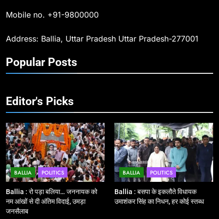
का संकल्प लेकर गूंजा बलिया, पुलिस
Mobile no. +91-9800000
अधीक्षक ओमवीर सिंह ने दिलाई शपथ, दी
BALLIA
NATIONAL
श्रद्धांजलि
Address: Ballia, Uttar Pradesh Uttar Pradesh-277001
10
Popular Posts
Ballia : चितबड़ागांव से गोरखपुर, वाराणसी
और कानपुर के लिए बस सेवाओं का
शुभारंभ, सांसद नीरज शेखर ने दिखाई हरी
BALLIA
NATIONAL
झंडी
Editor's Picks
11
बिहार विस चुनाव : सभी 90 हजार 712
बूथों से लाइव वेब कास्टिंग की तैयारी
NATIONAL
POLITICS
BALLIA
POLITICS
BALLIA
POLITICS
12
Ballia : बलिया रेलवे स्टेशन का अपर
Ballia : रो पड़ा बलिया… जननायक को
Ballia : बसपा के इकलौते विधायक
महाप्रबंधक ने किया निरीक्षण
नम आंखों से दी अंतिम विदाई, उमड़ा
उमाशंकर सिंह का निधन, हर कोई स्तब्ध
जनसैलाब
BALLIA
NATIONAL