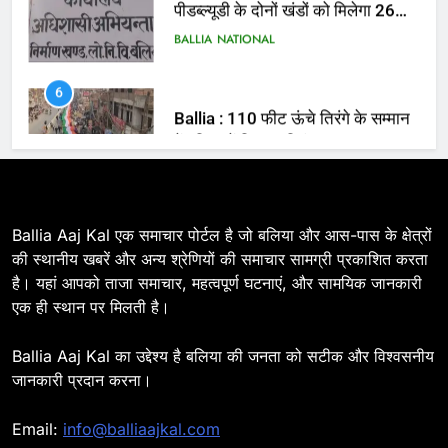
6
Ballia : 110 फीट ऊंचे तिरंगे के सम्मान
में बलिया में निकला तिरंगा यात्रा
BALLIA
NATIONAL
7
Ballia : सीएम डैशबोर्ड समीक्षा में फिसले
विभाग, डीएम ने मांगा स्पष्टीकरण
BALLIA
NATIONAL
Ballia Aaj Kal एक समाचार पोर्टल है जो बलिया और आस-पास के क्षेत्रों
की स्थानीय खबरें और अन्य श्रेणियों की समाचार सामग्री प्रकाशित करता
है। यहां आपको ताजा समाचार, महत्वपूर्ण घटनाएं, और सामयिक जानकारी
8
एक ही स्थान पर मिलती है।
Ballia : दिल्ली ब्लास्ट के बाद बलिया में
हाई अलर्ट, एसपी ओमवीर सिंह ने पुलिस बल
Ballia Aaj Kal का उद्देश्य है बलिया की जनता को सटीक और विश्वसनीय
के साथ रेलवे स्टेशन व शहर में किया पैदल
BALLIA
NATIONAL
जानकारी प्रदान करना।
गश्त
9
Email:
info@balliaajkal.com
Ballia : एकता, अखंडता और राष्ट्रप्रेम