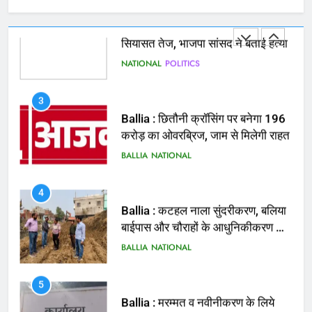
NATIONAL
POLITICS
3
Ballia : छितौनी क्रॉसिंग पर बनेगा 196
करोड़ का ओवरब्रिज, जाम से मिलेगी राहत
BALLIA
NATIONAL
4
Ballia : कटहल नाला सुंदरीकरण, बलिया
बाईपास और चौराहों के आधुनिकीकरण की
तैयारी तेज
BALLIA
NATIONAL
5
Ballia : मरम्मत व नवीनीकरण के लिये
पीडब्ल्यूडी के दोनों खंडों को मिलेगा 26
करोड़
BALLIA
NATIONAL