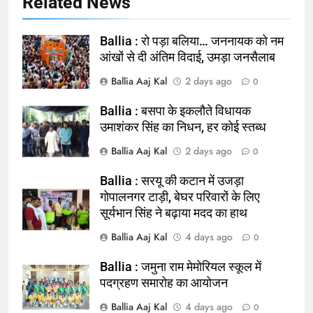
Related News
Ballia : रो पड़ा बलिया… जननायक को नम
आंखों से दी अंतिम विदाई, उमड़ा जनसैलाब
Ballia Aaj Kal
2 days ago
0
Ballia : बसपा के इकलौते विधायक
164
उमाशंकर सिंह का निधन, हर कोई स्तब्ध
Ballia : न्याय की मांग: सड़क पर उतरे
Ballia Aaj Kal
2 days ago
0
चिकित्सक, किया प्रदर्शन
NATIONAL
बलिया
Ballia : सरयू की कटान में उजड़ा
गोपालनगर टाड़ी, बेघर परिवारों के लिए
सूर्यभान सिंह ने बढ़ाया मदद का हाथ
165
Ballia : बलिया बलिदान दिवस के मौके पर
Ballia Aaj Kal
4 days ago
0
बलिया को मिलेगी नई ट्रेन की सौगात
Ballia : जमुना राम मेमोरियल स्कूल में
NATIONAL
बलिया
पदग्रहण समारोह का आयोजन
Ballia Aaj Kal
4 days ago
166
0