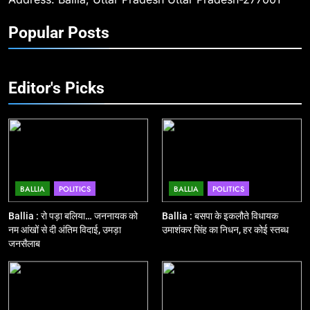
BALLIA
NATIONAL
श्रद्धांजलि
Popular Posts
10
Ballia : चितबड़ागांव से गोरखपुर, वाराणसी
और कानपुर के लिए बस सेवाओं का
Editor's Picks
शुभारंभ, सांसद नीरज शेखर ने दिखाई हरी
BALLIA
NATIONAL
झंडी
11
बिहार विस चुनाव : सभी 90 हजार 712
बूथों से लाइव वेब कास्टिंग की तैयारी
NATIONAL
POLITICS
BALLIA
POLITICS
BALLIA
POLITICS
Ballia : रो पड़ा बलिया… जननायक को
Ballia : बसपा के इकलौते विधायक
12
नम आंखों से दी अंतिम विदाई, उमड़ा
उमाशंकर सिंह का निधन, हर कोई स्तब्ध
Ballia : बलिया रेलवे स्टेशन का अपर
जनसैलाब
महाप्रबंधक ने किया निरीक्षण
BALLIA
NATIONAL