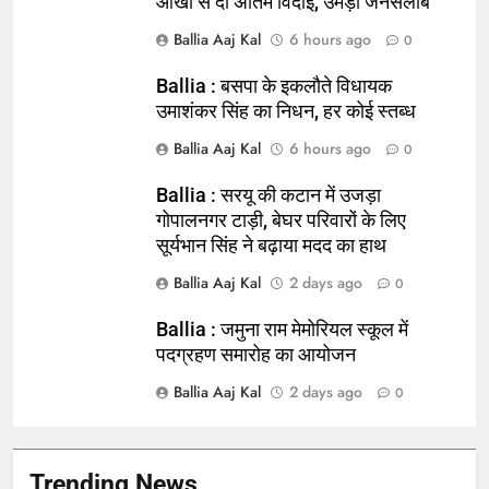
आंखों से दी अंतिम विदाई, उमड़ा जनसैलाब
Ballia Aaj Kal
6 hours ago
0
Ballia : बसपा के इकलौते विधायक
उमाशंकर सिंह का निधन, हर कोई स्तब्ध
164
Ballia Aaj Kal
6 hours ago
0
Ballia : न्याय की मांग: सड़क पर उतरे
Ballia : सरयू की कटान में उजड़ा
चिकित्सक, किया प्रदर्शन
गोपालनगर टाड़ी, बेघर परिवारों के लिए
NATIONAL
बलिया
सूर्यभान सिंह ने बढ़ाया मदद का हाथ
Ballia Aaj Kal
2 days ago
0
165
Ballia : बलिया बलिदान दिवस के मौके पर
Ballia : जमुना राम मेमोरियल स्कूल में
बलिया को मिलेगी नई ट्रेन की सौगात
पदग्रहण समारोह का आयोजन
NATIONAL
बलिया
Ballia Aaj Kal
2 days ago
0
166
Ballia : कर्ज के बोझ तले दबे कारोबारी ने
Trending News
फांसी लगाकर दी जान