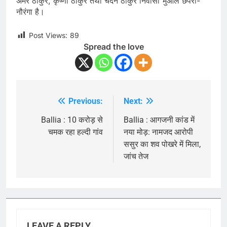
अमर ठाकुर, कृष्णा ठाकुर तथा चंदन ठाकुर निवासी भुआल छपरा-
नौरंगा है।
Post Views:
89
Spread the love
Previous:
Next:
Post
navigation
Ballia : 10 करोड़ से
Ballia : आगजनी कांड में
चमक रहा हल्दी गांव
नया मोड़: नामजद आरोपी
ससुर का शव पोखरे में मिला,
जांच तेज
LEAVE A REPLY