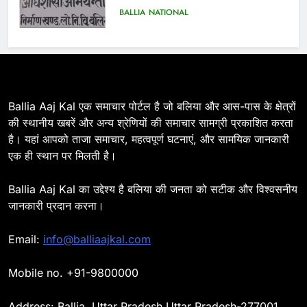
Ballia : 110 फीट ऊंचे तिरंगे के सम्मान
में बलिया में निकला तिरंगा यात्रा
BALLIA
NATIONAL
7
Ballia : सीएम डैशबोर्ड समीक्षा में फिसले
Ballia Aaj Kal एक समाचार पोर्टल है जो बलिया और आस-पास के क्षेत्रों
विभाग, डीएम ने मांगा स्पष्टीकरण
की स्थानीय खबरें और अन्य श्रेणियों की समाचार सामग्री प्रकाशित करता
BALLIA
NATIONAL
है। यहां आपको ताजा समाचार, महत्वपूर्ण घटनाएं, और सामयिक जानकारी
एक ही स्थान पर मिलती है।
8
Ballia : दिल्ली ब्लास्ट के बाद बलिया में
Ballia Aaj Kal का उद्देश्य है बलिया की जनता को सटीक और विश्वसनीय
हाई अलर्ट, एसपी ओमवीर सिंह ने पुलिस बल
जानकारी प्रदान करना।
के साथ रेलवे स्टेशन व शहर में किया पैदल
BALLIA
NATIONAL
गश्त
Email:
info@balliaajkal.com
9
Ballia : एकता, अखंडता और राष्ट्रप्रेम
Mobile no. +91-9800000
का संकल्प लेकर गूंजा बलिया, पुलिस
अधीक्षक ओमवीर सिंह ने दिलाई शपथ, दी
Address: Ballia, Uttar Pradesh Uttar Pradesh-277001