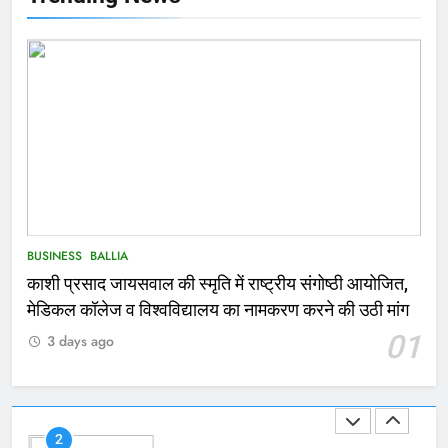
NATIONAL
बलिया
167
Ballia : थैंक्यू बलिया पुलिस: पीड़िता को
मिले 1.38 लाख रूपये
NATIONAL
बलिया
1
कोचिंग सेंटर में लगी भीषण आग, जान
BUSINESS
BALLIA
बचाने के लिए छात्रों ने लगाई छलांग, कई
काशी प्रसाद जायसवाल की स्मृति में राष्ट्रीय संगोष्ठी आयोजित,
घायल
ACCIDENT
BUSINESS
मेडिकल कॉलेज व विश्वविद्यालय का नामकरण करने की उठी मांग
01
3 days ago
2
भरत तिवारी एनकाउंटर मामले को लेकर
सियासत तेज, भाजपा सांसद ने बताई हत्या
NATIONAL
POLITICS