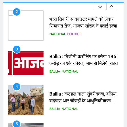
3
Ballia : छितौनी क्रॉसिंग पर बनेगा 196
करोड़ का ओवरब्रिज, जाम से मिलेगी राहत
BALLIA
NATIONAL
4
Ballia : कटहल नाला सुंदरीकरण, बलिया
बाईपास और चौराहों के आधुनिकीकरण की
तैयारी तेज
BALLIA
NATIONAL
5
Ballia : मरम्मत व नवीनीकरण के लिये
पीडब्ल्यूडी के दोनों खंडों को मिलेगा 26
करोड़
BALLIA
NATIONAL
6