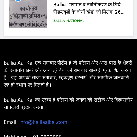
Ballia : 110 फीट ऊंचे तिरंगे के सम्मान
में बलिया में निकला तिरंगा यात्रा
BALLIA
NATIONAL
7
Ballia : सीएम डैशबोर्ड समीक्षा में फिसले
विभाग, डीएम ने मांगा स्पष्टीकरण
BALLIA
NATIONAL
Ballia Aaj Kal एक समाचार पोर्टल है जो बलिया और आस-पास के क्षेत्रों
की स्थानीय खबरें और अन्य श्रेणियों की समाचार सामग्री प्रकाशित करता
है। यहां आपको ताजा समाचार, महत्वपूर्ण घटनाएं, और सामयिक जानकारी
8
एक ही स्थान पर मिलती है।
Ballia : दिल्ली ब्लास्ट के बाद बलिया में
हाई अलर्ट, एसपी ओमवीर सिंह ने पुलिस बल
Ballia Aaj Kal का उद्देश्य है बलिया की जनता को सटीक और विश्वसनीय
के साथ रेलवे स्टेशन व शहर में किया पैदल
BALLIA
NATIONAL
जानकारी प्रदान करना।
गश्त
9
Email:
info@balliaajkal.com
Ballia : एकता, अखंडता और राष्ट्रप्रेम
का संकल्प लेकर गूंजा बलिया, पुलिस