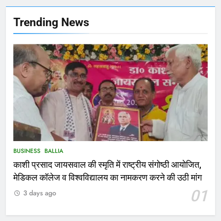
फांसी लगाकर दी जान
NATIONAL
बलिया
Trending News
167
Ballia : थैंक्यू बलिया पुलिस: पीड़िता को
मिले 1.38 लाख रूपये
NATIONAL
बलिया
1
कोचिंग सेंटर में लगी भीषण आग, जान
बचाने के लिए छात्रों ने लगाई छलांग, कई
घायल
ACCIDENT
BUSINESS
BUSINESS
BALLIA
काशी प्रसाद जायसवाल की स्मृति में राष्ट्रीय संगोष्ठी आयोजित,
2
मेडिकल कॉलेज व विश्वविद्यालय का नामकरण करने की उठी मांग
भरत तिवारी एनकाउंटर मामले को लेकर
01
3 days ago
सियासत तेज, भाजपा सांसद ने बताई हत्या
NATIONAL
POLITICS