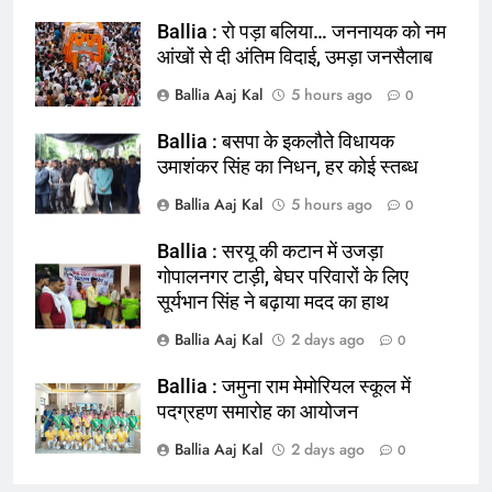
Ballia : रो पड़ा बलिया… जननायक को नम
आंखों से दी अंतिम विदाई, उमड़ा जनसैलाब
Ballia Aaj Kal
5 hours ago
0
Ballia : बसपा के इकलौते विधायक
164
उमाशंकर सिंह का निधन, हर कोई स्तब्ध
Ballia : न्याय की मांग: सड़क पर उतरे
Ballia Aaj Kal
5 hours ago
0
चिकित्सक, किया प्रदर्शन
NATIONAL
बलिया
Ballia : सरयू की कटान में उजड़ा
गोपालनगर टाड़ी, बेघर परिवारों के लिए
सूर्यभान सिंह ने बढ़ाया मदद का हाथ
165
Ballia : बलिया बलिदान दिवस के मौके पर
Ballia Aaj Kal
2 days ago
0
बलिया को मिलेगी नई ट्रेन की सौगात
Ballia : जमुना राम मेमोरियल स्कूल में
NATIONAL
बलिया
पदग्रहण समारोह का आयोजन
Ballia Aaj Kal
2 days ago
166
0
Ballia : कर्ज के बोझ तले दबे कारोबारी ने