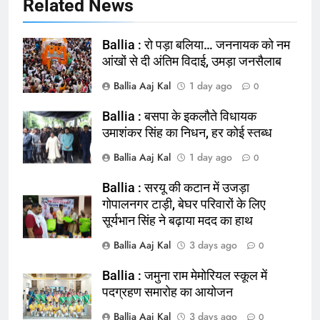
Related News
Ballia : रो पड़ा बलिया… जननायक को नम
आंखों से दी अंतिम विदाई, उमड़ा जनसैलाब
Ballia Aaj Kal
1 day ago
0
Ballia : बसपा के इकलौते विधायक
164
उमाशंकर सिंह का निधन, हर कोई स्तब्ध
Ballia : न्याय की मांग: सड़क पर उतरे
Ballia Aaj Kal
1 day ago
0
चिकित्सक, किया प्रदर्शन
NATIONAL
बलिया
Ballia : सरयू की कटान में उजड़ा
गोपालनगर टाड़ी, बेघर परिवारों के लिए
सूर्यभान सिंह ने बढ़ाया मदद का हाथ
165
Ballia : बलिया बलिदान दिवस के मौके पर
Ballia Aaj Kal
3 days ago
0
बलिया को मिलेगी नई ट्रेन की सौगात
Ballia : जमुना राम मेमोरियल स्कूल में
NATIONAL
बलिया
पदग्रहण समारोह का आयोजन
Ballia Aaj Kal
3 days ago
166
0