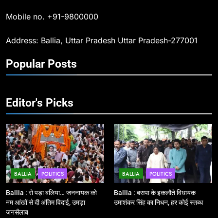
का संकल्प लेकर गूंजा बलिया, पुलिस
Mobile no. +91-9800000
अधीक्षक ओमवीर सिंह ने दिलाई शपथ, दी
BALLIA
NATIONAL
श्रद्धांजलि
Address: Ballia, Uttar Pradesh Uttar Pradesh-277001
10
Popular Posts
Ballia : चितबड़ागांव से गोरखपुर, वाराणसी
और कानपुर के लिए बस सेवाओं का
शुभारंभ, सांसद नीरज शेखर ने दिखाई हरी
BALLIA
NATIONAL
झंडी
Editor's Picks
11
बिहार विस चुनाव : सभी 90 हजार 712
बूथों से लाइव वेब कास्टिंग की तैयारी
NATIONAL
POLITICS
BALLIA
POLITICS
BALLIA
POLITICS
12
Ballia : बलिया रेलवे स्टेशन का अपर
Ballia : रो पड़ा बलिया… जननायक को
Ballia : बसपा के इकलौते विधायक
महाप्रबंधक ने किया निरीक्षण
नम आंखों से दी अंतिम विदाई, उमड़ा
उमाशंकर सिंह का निधन, हर कोई स्तब्ध
जनसैलाब
BALLIA
NATIONAL