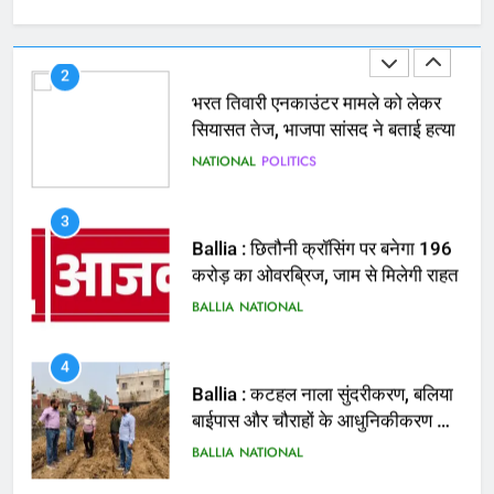
NATIONAL
POLITICS
3
Ballia : छितौनी क्रॉसिंग पर बनेगा 196
करोड़ का ओवरब्रिज, जाम से मिलेगी राहत
BALLIA
NATIONAL
4
Ballia : कटहल नाला सुंदरीकरण, बलिया
बाईपास और चौराहों के आधुनिकीकरण की
तैयारी तेज
BALLIA
NATIONAL
5
Ballia : मरम्मत व नवीनीकरण के लिये
पीडब्ल्यूडी के दोनों खंडों को मिलेगा 26
करोड़
BALLIA
NATIONAL