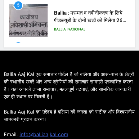
6
Ballia : 110 फीट ऊंचे तिरंगे के सम्मान
में बलिया में निकला तिरंगा यात्रा
BALLIA
NATIONAL
7
Ballia : सीएम डैशबोर्ड समीक्षा में फिसले
विभाग, डीएम ने मांगा स्पष्टीकरण
BALLIA
NATIONAL
Ballia Aaj Kal एक समाचार पोर्टल है जो बलिया और आस-पास के क्षेत्रों
की स्थानीय खबरें और अन्य श्रेणियों की समाचार सामग्री प्रकाशित करता
है। यहां आपको ताजा समाचार, महत्वपूर्ण घटनाएं, और सामयिक जानकारी
8
एक ही स्थान पर मिलती है।
Ballia : दिल्ली ब्लास्ट के बाद बलिया में
हाई अलर्ट, एसपी ओमवीर सिंह ने पुलिस बल
Ballia Aaj Kal का उद्देश्य है बलिया की जनता को सटीक और विश्वसनीय
के साथ रेलवे स्टेशन व शहर में किया पैदल
BALLIA
NATIONAL
जानकारी प्रदान करना।
गश्त
9
Email:
info@balliaajkal.com
Ballia : एकता, अखंडता और राष्ट्रप्रेम