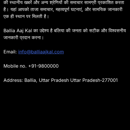
की स्थानीय खबरें और अन्य श्रेणियों की समाचार सामग्री प्रकाशित करता
रचाने लगी महिलाएं, बाजारों में बढ़ी
है। यहां आपको ताजा समाचार, महत्वपूर्ण घटनाएं, और सामयिक जानकारी
रौनक
BALLIA
NATIONAL
एक ही स्थान पर मिलती है।
19
Ballia : बलिया के संतोष तिवारी बने
Ballia Aaj Kal का उद्देश्य है बलिया की जनता को सटीक और विश्वसनीय
EOS Steel Ltd के CEO
जानकारी प्रदान करना।
BALLIA
NATIONAL
Email:
info@balliaajkal.com
20
Ballia : बलिया बलिदान दिवस : चित्तू
Mobile no. +91-9800000
पांडेय चौराहा तक नहीं पहुंच पाए मंत्री
व अफसर
BALLIA
NATIONAL
Address: Ballia, Uttar Pradesh Uttar Pradesh-277001
21
Ballia : बलिया में चेहल्लुम जुलूस,
ग़मगीन माहौल में हुई मातमी रस्में
BALLIA
NATIONAL
22
Ballia : जमुना राम मेमोरियल स्कूल में