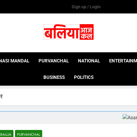
Sign up / Login
Ballia Aaj Kal
NASI MANDAL
PURVANCHAL
NATIONAL
ENTERTAIN
BUSINESS
POLITICS
ें
BALLIA
PURVANCHAL