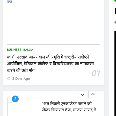
166
Ballia : कर्ज के बोझ तले दबे
कारोबारी ने फांसी लगाकर दी जान
NATIONAL
बलिया
167
Ballia : थैंक्यू बलिया पुलिस: पीड़िता
BUSINESS
BALLIA
को मिले 1.38 लाख रूपये
काशी प्रसाद जायसवाल की स्मृति में राष्ट्रीय संगोष्ठी
NATIONAL
बलिया
आयोजित, मेडिकल कॉलेज व विश्वविद्यालय का नामकरण
1
करने की उठी मांग
01
कोचिंग सेंटर में लगी भीषण आग, जान
3 Days Ago
बचाने के लिए छात्रों ने लगाई छलांग,
कई घायल
ACCIDENT
BUSINESS
2
भरत तिवारी एनकाउंटर मामले को
लेकर सियासत तेज, भाजपा सांसद ने