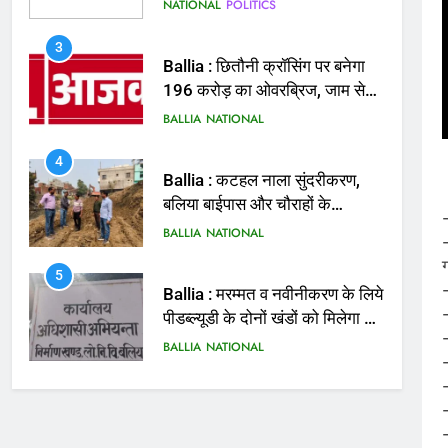
बताई हत्या
NATIONAL
POLITICS
3
Ballia : छितौनी क्रॉसिंग पर बनेगा
196 करोड़ का ओवरब्रिज, जाम से
मिलेगी राहत
BALLIA
NATIONAL
4
Ballia : कटहल नाला सुंदरीकरण,
बलिया बाईपास और चौराहों के
आधुनिकीकरण की तैयारी तेज
BALLIA
NATIONAL
5
-
Ballia : मरम्मत व नवीनीकरण के लिये
पीडब्ल्यूडी के दोनों खंडों को मिलेगा 26
-
करोड़
BALLIA
NATIONAL
-
6
Ballia : 110 फीट ऊंचे तिरंगे के
सम्मान में बलिया में निकला तिरंगा