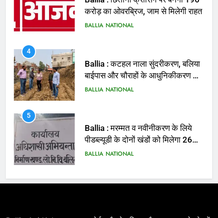
बाईपास और चौराहों के आधुनिकीकरण की
तैयारी तेज
BALLIA
NATIONAL
5
Ballia : मरम्मत व नवीनीकरण के लिये
पीडब्ल्यूडी के दोनों खंडों को मिलेगा 26
करोड़
BALLIA
NATIONAL
6
Ballia : 110 फीट ऊंचे तिरंगे के सम्मान
में बलिया में निकला तिरंगा यात्रा
BALLIA
NATIONAL
7
Ballia : सीएम डैशबोर्ड समीक्षा में फिसले
विभाग, डीएम ने मांगा स्पष्टीकरण
BALLIA
NATIONAL