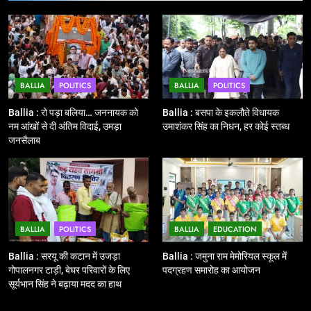
11
बिहार विस चुनाव : सभी 90 हजार 712
बूथों से लाइव वेब कास्टिंग की तैयारी
NATIONAL
POLITICS
BALLIA
POLITICS
BALLIA
POLITICS
12
Ballia : बलिया रेलवे स्टेशन का अपर
Ballia : रो पड़ा बलिया… जननायक को
Ballia : बसपा के इकलौते विधायक
महाप्रबंधक ने किया निरीक्षण
नम आंखों से दी अंतिम विदाई, उमड़ा
उमाशंकर सिंह का निधन, हर कोई स्तब्ध
जनसैलाब
BALLIA
NATIONAL
13
Ballia : त्यौहारों पर शांति व्यवस्था को
लेकर पुलिस ने किया रूट मार्च
BALLIA
POLITICS
BALLIA
EDUCATION
BALLIA
NATIONAL
Ballia : सरयू की कटान में उजड़ा
Ballia : जमुना राम मेमोरियल स्कूल में
गोपालनगर टाड़ी, बेघर परिवारों के लिए
पदग्रहण समारोह का आयोजन
14
सूर्यभान सिंह ने बढ़ाया मदद का हाथ
Ballia : एमएलसी रविशंकर सिंह पप्पू की
माता का निधन