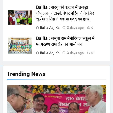
NATIONAL
बलिया
Ballia : सरयू की कटान में उजड़ा
गोपालनगर टाड़ी, बेघर परिवारों के लिए
सूर्यभान सिंह ने बढ़ाया मदद का हाथ
165
Ballia : बलिया बलिदान दिवस के मौके पर
Ballia Aaj Kal
3 days ago
0
बलिया को मिलेगी नई ट्रेन की सौगात
Ballia : जमुना राम मेमोरियल स्कूल में
NATIONAL
बलिया
पदग्रहण समारोह का आयोजन
Ballia Aaj Kal
3 days ago
166
0
Ballia : कर्ज के बोझ तले दबे कारोबारी ने
फांसी लगाकर दी जान
NATIONAL
बलिया
Trending News
167
Ballia : थैंक्यू बलिया पुलिस: पीड़िता को
मिले 1.38 लाख रूपये
NATIONAL
बलिया