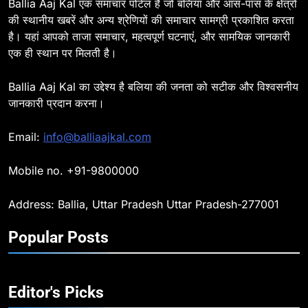
Ballia Aaj Kal एक समाचार पोर्टल है जो बलिया और आस-पास के क्षेत्रों
की स्थानीय खबरें और अन्य श्रेणियों की समाचार सामग्री प्रकाशित करता
है। यहां आपको ताजा समाचार, महत्वपूर्ण घटनाएं, और सामयिक जानकारी
8
एक ही स्थान पर मिलती है।
Ballia : दिल्ली ब्लास्ट के बाद बलिया में
हाई अलर्ट, एसपी ओमवीर सिंह ने पुलिस बल
Ballia Aaj Kal का उद्देश्य है बलिया की जनता को सटीक और विश्वसनीय
के साथ रेलवे स्टेशन व शहर में किया पैदल
BALLIA
NATIONAL
जानकारी प्रदान करना।
गश्त
9
Email:
info@balliaajkal.com
Ballia : एकता, अखंडता और राष्ट्रप्रेम
का संकल्प लेकर गूंजा बलिया, पुलिस
Mobile no. +91-9800000
अधीक्षक ओमवीर सिंह ने दिलाई शपथ, दी
BALLIA
NATIONAL
श्रद्धांजलि
Address: Ballia, Uttar Pradesh Uttar Pradesh-277001
10
Popular Posts
Ballia : चितबड़ागांव से गोरखपुर, वाराणसी
और कानपुर के लिए बस सेवाओं का
शुभारंभ, सांसद नीरज शेखर ने दिखाई हरी
BALLIA
NATIONAL
झंडी
Editor's Picks