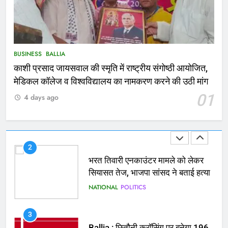
1
कोचिंग सेंटर में लगी भीषण आग, जान
बचाने के लिए छात्रों ने लगाई छलांग, कई
घायल
ACCIDENT
BUSINESS
BUSINESS
BALLIA
काशी प्रसाद जायसवाल की स्मृति में राष्ट्रीय संगोष्ठी आयोजित,
2
मेडिकल कॉलेज व विश्वविद्यालय का नामकरण करने की उठी मांग
भरत तिवारी एनकाउंटर मामले को लेकर
01
4 days ago
सियासत तेज, भाजपा सांसद ने बताई हत्या
NATIONAL
POLITICS
3
Ballia : छितौनी क्रॉसिंग पर बनेगा 196
करोड़ का ओवरब्रिज, जाम से मिलेगी राहत
BALLIA
NATIONAL
4
Ballia : कटहल नाला सुंदरीकरण, बलिया