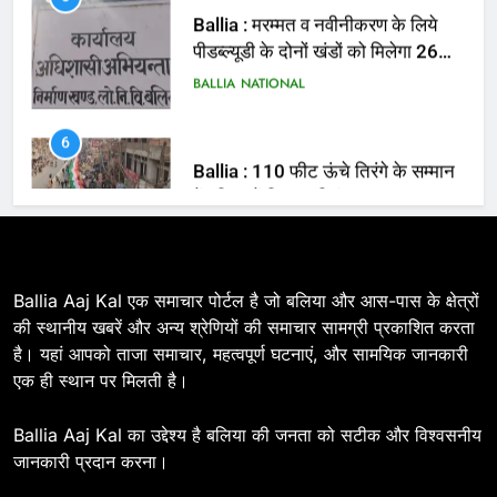
BALLIA
NATIONAL
6
Ballia : 110 फीट ऊंचे तिरंगे के सम्मान
में बलिया में निकला तिरंगा यात्रा
BALLIA
NATIONAL
7
Ballia : सीएम डैशबोर्ड समीक्षा में फिसले
विभाग, डीएम ने मांगा स्पष्टीकरण
BALLIA
NATIONAL
Ballia Aaj Kal एक समाचार पोर्टल है जो बलिया और आस-पास के क्षेत्रों
की स्थानीय खबरें और अन्य श्रेणियों की समाचार सामग्री प्रकाशित करता
है। यहां आपको ताजा समाचार, महत्वपूर्ण घटनाएं, और सामयिक जानकारी
8
एक ही स्थान पर मिलती है।
Ballia : दिल्ली ब्लास्ट के बाद बलिया में
हाई अलर्ट, एसपी ओमवीर सिंह ने पुलिस बल
Ballia Aaj Kal का उद्देश्य है बलिया की जनता को सटीक और विश्वसनीय
के साथ रेलवे स्टेशन व शहर में किया पैदल
BALLIA
NATIONAL
जानकारी प्रदान करना।
गश्त