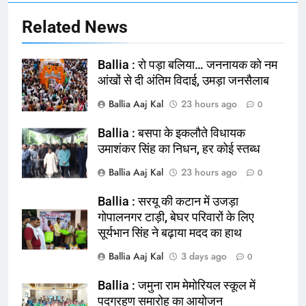
Related News
Ballia : रो पड़ा बलिया… जननायक को नम
आंखों से दी अंतिम विदाई, उमड़ा जनसैलाब
Ballia Aaj Kal
23 hours ago
0
Ballia : बसपा के इकलौते विधायक
164
उमाशंकर सिंह का निधन, हर कोई स्तब्ध
Ballia : न्याय की मांग: सड़क पर उतरे
Ballia Aaj Kal
23 hours ago
0
चिकित्सक, किया प्रदर्शन
NATIONAL
बलिया
Ballia : सरयू की कटान में उजड़ा
गोपालनगर टाड़ी, बेघर परिवारों के लिए
सूर्यभान सिंह ने बढ़ाया मदद का हाथ
165
Ballia : बलिया बलिदान दिवस के मौके पर
Ballia Aaj Kal
3 days ago
0
बलिया को मिलेगी नई ट्रेन की सौगात
Ballia : जमुना राम मेमोरियल स्कूल में
NATIONAL
बलिया
पदग्रहण समारोह का आयोजन