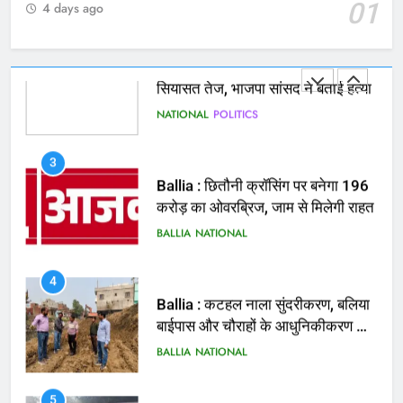
भरत तिवारी एनकाउंटर मामले को लेकर
01
4 days ago
सियासत तेज, भाजपा सांसद ने बताई हत्या
NATIONAL
POLITICS
3
Ballia : छितौनी क्रॉसिंग पर बनेगा 196
करोड़ का ओवरब्रिज, जाम से मिलेगी राहत
BALLIA
NATIONAL
4
Ballia : कटहल नाला सुंदरीकरण, बलिया
बाईपास और चौराहों के आधुनिकीकरण की
तैयारी तेज
BALLIA
NATIONAL
5
Ballia : मरम्मत व नवीनीकरण के लिये
पीडब्ल्यूडी के दोनों खंडों को मिलेगा 26
करोड़