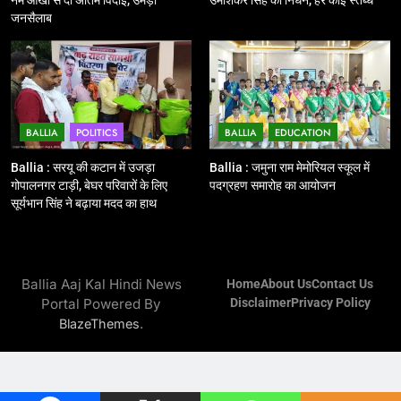
महाप्रबंधक ने किया निरीक्षण
नम आंखों से दी अंतिम विदाई, उमड़ा
उमाशंकर सिंह का निधन, हर कोई स्तब्ध
जनसैलाब
BALLIA
NATIONAL
13
Ballia : त्यौहारों पर शांति व्यवस्था को
लेकर पुलिस ने किया रूट मार्च
BALLIA
POLITICS
BALLIA
EDUCATION
BALLIA
NATIONAL
Ballia : सरयू की कटान में उजड़ा
Ballia : जमुना राम मेमोरियल स्कूल में
गोपालनगर टाड़ी, बेघर परिवारों के लिए
पदग्रहण समारोह का आयोजन
14
सूर्यभान सिंह ने बढ़ाया मदद का हाथ
Ballia : एमएलसी रविशंकर सिंह पप्पू की
माता का निधन
BALLIA
NATIONAL
Ballia Aaj Kal Hindi News
Home
About Us
Contact Us
Portal Powered By
Disclaimer
Privacy Policy
15
.
BlazeThemes
Ballia : बच्चों के लिये पार्क नहीं, छुट्टियों
में हो जाते है मायूस
BALLIA
NATIONAL