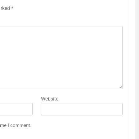
arked
*
Website
time I comment.