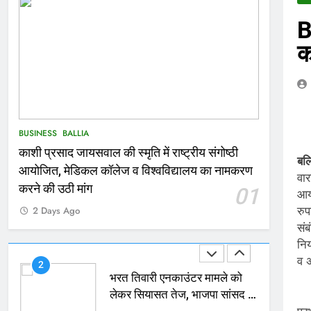
B
166
Ballia : कर्ज के बोझ तले दबे
क
कारोबारी ने फांसी लगाकर दी जान
NATIONAL
बलिया
167
Ballia : थैंक्यू बलिया पुलिस: पीड़िता
BUSINESS
BALLIA
को मिले 1.38 लाख रूपये
काशी प्रसाद जायसवाल की स्मृति में राष्ट्रीय संगोष्ठी
NATIONAL
बलिया
बल
आयोजित, मेडिकल कॉलेज व विश्वविद्यालय का नामकरण
वा
1
करने की उठी मांग
01
आय
कोचिंग सेंटर में लगी भीषण आग, जान
रुप
2 Days Ago
बचाने के लिए छात्रों ने लगाई छलांग,
सं
कई घायल
ACCIDENT
BUSINESS
निय
व अ
2
भरत तिवारी एनकाउंटर मामले को
लेकर सियासत तेज, भाजपा सांसद ने