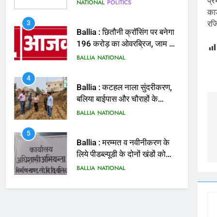
बताई हत्या
प्र
NATIONAL
POLITICS
कार
3
रज
Ballia : छितौनी क्रॉसिंग पर बनेगा
196 करोड़ का ओवरब्रिज, जाम से
मिलेगी राहत
BALLIA
NATIONAL
4
Ballia : कटहल नाला सुंदरीकरण,
बलिया बाईपास और चौराहों के
आधुनिकीकरण की तैयारी तेज
BALLIA
NATIONAL
5
Ballia : मरम्मत व नवीनीकरण के
लिये पीडब्ल्यूडी के दोनों खंडों को
मिलेगा 26 करोड़
BALLIA
NATIONAL
6
Ballia : 110 फीट ऊंचे तिरंगे के
सम्मान में बलिया में निकला तिरंगा