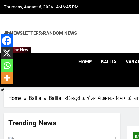
Skip
Thursday, August 6, 2026
4:46:46 PM
to
content
NEWSLETTER
RANDOM NEWS
Live Now
HOME
BALLIA
VARA
164
Ballia : न्याय की मांग: सड़क पर
उतरे चिकित्सक, किया प्रदर्शन
Home
Ballia
Ballia : रजिस्ट्री कार्यालय में आयकर विभाग की जां
NATIONAL
बलिया
165
Trending News
Ballia : बलिया बलिदान दिवस के
मौके पर बलिया को मिलेगी नई ट्रेन
की सौगात
BA
NATIONAL
बलिया