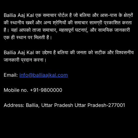
की माता का निधन
BALLIA
NATIONAL
Ballia Aaj Kal एक समाचार पोर्टल है जो बलिया और आस-पास के क्षेत्रों
की स्थानीय खबरें और अन्य श्रेणियों की समाचार सामग्री प्रकाशित करता
15
Ballia : बच्चों के लिये पार्क नहीं,
है। यहां आपको ताजा समाचार, महत्वपूर्ण घटनाएं, और सामयिक जानकारी
छुट्टियों में हो जाते है मायूस
एक ही स्थान पर मिलती है।
BALLIA
NATIONAL
Ballia Aaj Kal का उद्देश्य है बलिया की जनता को सटीक और विश्वसनीय
16
जानकारी प्रदान करना।
Ballia : मिशन शक्ति अभियान में
छात्राओं व महिलाओं को किया गया
Email:
info@balliaajkal.com
जागरूक
BALLIA
NATIONAL
Mobile no. +91-9800000
17
Ballia : जिलाधिकारी का सख्त रुख
Address: Ballia, Uttar Pradesh Uttar Pradesh-277001
: अधूरे निर्माण कार्य पर कार्यदायी
संस्थाओं को फटकार
BALLIA
NATIONAL
18
Ballia : तीज को लेकर हाथों में