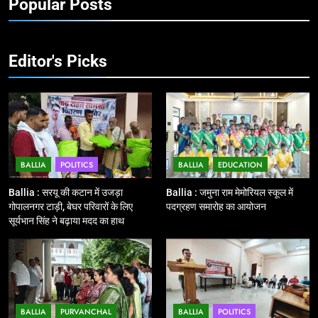
Popular Posts
Ballia : एकता, अखंडता और राष्ट्रप्रेम
का संकल्प लेकर गूंजा बलिया, पुलिस
अधीक्षक ओमवीर सिंह ने दिलाई शपथ, दी
BALLIA
NATIONAL
श्रद्धांजलि
Editor's Picks
10
Ballia : चितबड़ागांव से गोरखपुर, वाराणसी
और कानपुर के लिए बस सेवाओं का
शुभारंभ, सांसद नीरज शेखर ने दिखाई हरी
BALLIA
NATIONAL
झंडी
BALLIA
POLITICS
BALLIA
EDUCATION
11
बिहार विस चुनाव : सभी 90 हजार 712
Ballia : सरयू की कटान में उजड़ा
Ballia : जमुना राम मेमोरियल स्कूल में
बूथों से लाइव वेब कास्टिंग की तैयारी
गोपालनगर टाड़ी, बेघर परिवारों के लिए
पदग्रहण समारोह का आयोजन
सूर्यभान सिंह ने बढ़ाया मदद का हाथ
NATIONAL
POLITICS
12
Ballia : बलिया रेलवे स्टेशन का अपर
महाप्रबंधक ने किया निरीक्षण
BALLIA
PURVANCHAL
BALLIA
POLITICS