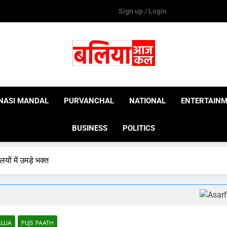
Sign up / Login
Ballia Aaj Kal
NASI MANDAL
PURVANCHAL
NATIONAL
ENTERTAIN
BUSINESS
POLITICS
यों में उमड़े भक्त
LLIA
PUJS PAATH