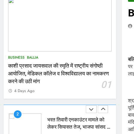
B
166
Ballia : कर्ज के बोझ तले दबे
कारोबारी ने फांसी लगाकर दी जान
NATIONAL
बलिया
167
Ballia : थैंक्यू बलिया पुलिस: पीड़िता
को मिले 1.38 लाख रूपये
BUSINESS
BALLIA
बल
NATIONAL
बलिया
काशी प्रसाद जायसवाल की स्मृति में राष्ट्रीय संगोष्ठी
पर 
ला
आयोजित, मेडिकल कॉलेज व विश्वविद्यालय का नामकरण
1
करने की उठी मांग
01
कोचिंग सेंटर में लगी भीषण आग, जान
4 Days Ago
बचाने के लिए छात्रों ने लगाई छलांग,
कई घायल
ACCIDENT
BUSINESS
श्र
पूर
2
बा
भरत तिवारी एनकाउंटर मामले को
मंद
लेकर सियासत तेज, भाजपा सांसद ने
आदि
बताई हत्या
NATIONAL
POLITICS