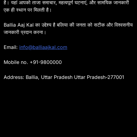
है। यहां आपको ताजा समाचार, महत्वपूर्ण घटनाएं, और सामयिक जानकारी
BALLIA
NATIONAL
एक ही स्थान पर मिलती है।
15
Ballia Aaj Kal का उद्देश्य है बलिया की जनता को सटीक और विश्वसनीय
Ballia : बच्चों के लिये पार्क नहीं,
जानकारी प्रदान करना।
छुट्टियों में हो जाते है मायूस
BALLIA
NATIONAL
Email:
info@balliaajkal.com
16
Ballia : मिशन शक्ति अभियान में
Mobile no. +91-9800000
छात्राओं व महिलाओं को किया गया
जागरूक
BALLIA
NATIONAL
Address: Ballia, Uttar Pradesh Uttar Pradesh-277001
17
Ballia : जिलाधिकारी का सख्त रुख
: अधूरे निर्माण कार्य पर कार्यदायी
संस्थाओं को फटकार
BALLIA
NATIONAL
18
Ballia : तीज को लेकर हाथों में