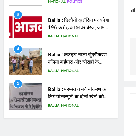
3
Ballia : छितौनी क्रॉसिंग पर बनेगा
196 करोड़ का ओवरब्रिज, जाम से
मिलेगी राहत
BALLIA
NATIONAL
4
Ballia : कटहल नाला सुंदरीकरण,
बलिया बाईपास और चौराहों के
आधुनिकीकरण की तैयारी तेज
BALLIA
NATIONAL
5
Ballia : मरम्मत व नवीनीकरण के
लिये पीडब्ल्यूडी के दोनों खंडों को
मिलेगा 26 करोड़
BALLIA
NATIONAL
6
Ballia : 110 फीट ऊंचे तिरंगे के
सम्मान में बलिया में निकला तिरंगा