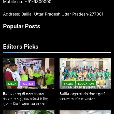
Mobile no. +91-9800000
अधीक्षक ओमवीर सिंह ने दिलाई शपथ, दी
BALLIA
NATIONAL
श्रद्धांजलि
Address: Ballia, Uttar Pradesh Uttar Pradesh-277001
10
Popular Posts
Ballia : चितबड़ागांव से गोरखपुर, वाराणसी
और कानपुर के लिए बस सेवाओं का
शुभारंभ, सांसद नीरज शेखर ने दिखाई हरी
BALLIA
NATIONAL
झंडी
Editor's Picks
11
बिहार विस चुनाव : सभी 90 हजार 712
बूथों से लाइव वेब कास्टिंग की तैयारी
NATIONAL
POLITICS
BALLIA
POLITICS
BALLIA
EDUCATION
12
Ballia : बलिया रेलवे स्टेशन का अपर
Ballia : सरयू की कटान में उजड़ा
Ballia : जमुना राम मेमोरियल स्कूल में
महाप्रबंधक ने किया निरीक्षण
गोपालनगर टाड़ी, बेघर परिवारों के लिए
पदग्रहण समारोह का आयोजन
सूर्यभान सिंह ने बढ़ाया मदद का हाथ
BALLIA
NATIONAL