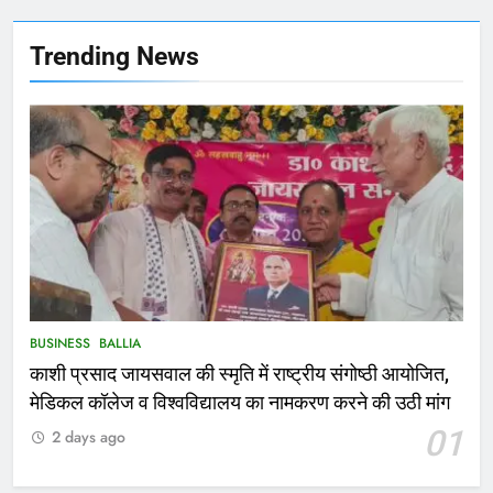
फांसी लगाकर दी जान
NATIONAL
बलिया
Trending News
167
Ballia : थैंक्यू बलिया पुलिस: पीड़िता को
मिले 1.38 लाख रूपये
NATIONAL
बलिया
1
कोचिंग सेंटर में लगी भीषण आग, जान
बचाने के लिए छात्रों ने लगाई छलांग, कई
घायल
ACCIDENT
BUSINESS
BUSINESS
BALLIA
काशी प्रसाद जायसवाल की स्मृति में राष्ट्रीय संगोष्ठी आयोजित,
2
मेडिकल कॉलेज व विश्वविद्यालय का नामकरण करने की उठी मांग
भरत तिवारी एनकाउंटर मामले को लेकर
01
2 days ago
सियासत तेज, भाजपा सांसद ने बताई हत्या
NATIONAL
POLITICS