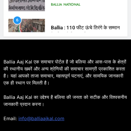
Ballia : 110 फीट ऊंचे तिरंगे के सम्मान
में बलिया में निकला तिरंगा यात्रा
BALLIA
NATIONAL
7
Ballia : सीएम डैशबोर्ड समीक्षा में फिसले
विभाग, डीएम ने मांगा स्पष्टीकरण
BALLIA
NATIONAL
Ballia Aaj Kal एक समाचार पोर्टल है जो बलिया और आस-पास के क्षेत्रों
की स्थानीय खबरें और अन्य श्रेणियों की समाचार सामग्री प्रकाशित करता
है। यहां आपको ताजा समाचार, महत्वपूर्ण घटनाएं, और सामयिक जानकारी
8
एक ही स्थान पर मिलती है।
Ballia : दिल्ली ब्लास्ट के बाद बलिया में
हाई अलर्ट, एसपी ओमवीर सिंह ने पुलिस बल
Ballia Aaj Kal का उद्देश्य है बलिया की जनता को सटीक और विश्वसनीय
के साथ रेलवे स्टेशन व शहर में किया पैदल
BALLIA
NATIONAL
जानकारी प्रदान करना।
गश्त
9
Email:
info@balliaajkal.com
Ballia : एकता, अखंडता और राष्ट्रप्रेम
का संकल्प लेकर गूंजा बलिया, पुलिस