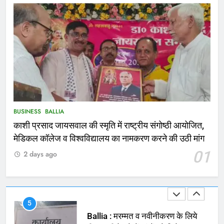
2
भरत तिवारी एनकाउंटर मामले को लेकर
सियासत तेज, भाजपा सांसद ने बताई हत्या
NATIONAL
POLITICS
3
Ballia : छितौनी क्रॉसिंग पर बनेगा 196
करोड़ का ओवरब्रिज, जाम से मिलेगी राहत
BALLIA
NATIONAL
BUSINESS
BALLIA
काशी प्रसाद जायसवाल की स्मृति में राष्ट्रीय संगोष्ठी आयोजित,
4
मेडिकल कॉलेज व विश्वविद्यालय का नामकरण करने की उठी मांग
Ballia : कटहल नाला सुंदरीकरण, बलिया
01
2 days ago
बाईपास और चौराहों के आधुनिकीकरण की
तैयारी तेज
BALLIA
NATIONAL
5
Ballia : मरम्मत व नवीनीकरण के लिये