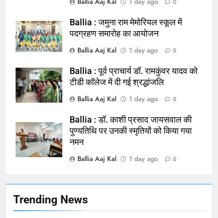
Ballia Aaj Kal
1 day ago
0
NATIONAL
बलिया
Ballia : जमुना राम मेमोरियल स्कूल में
166
पदग्रहण समारोह का आयोजन
Ballia : कर्ज के बोझ तले दबे कारोबारी ने
Ballia Aaj Kal
1 day ago
0
फांसी लगाकर दी जान
NATIONAL
बलिया
Ballia : पूर्व प्राचार्य डॉ. रामकुंवर यादव को
टीडी कॉलेज में दी गई श्रद्धांजलि
167
Ballia Aaj Kal
1 day ago
0
Ballia : थैंक्यू बलिया पुलिस: पीड़िता को
मिले 1.38 लाख रूपये
Ballia : डॉ. काशी प्रसाद जायसवाल की
पुण्यतिथि पर उनकी स्मृतियों को किया गया
NATIONAL
बलिया
नमन
Ballia Aaj Kal
1 day ago
1
0
कोचिंग सेंटर में लगी भीषण आग, जान
बचाने के लिए छात्रों ने लगाई छलांग, कई
घायल
ACCIDENT
BUSINESS
Trending News