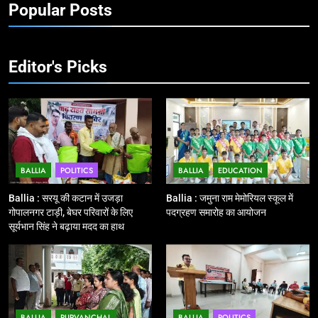
Popular Posts
Ballia : बलिया रेलवे स्टेशन का अपर
महाप्रबंधक ने किया निरीक्षण
BALLIA
NATIONAL
Editor's Picks
13
Ballia : त्यौहारों पर शांति व्यवस्था को
लेकर पुलिस ने किया रूट मार्च
BALLIA
NATIONAL
BALLIA
POLITICS
BALLIA
EDUCATION
14
Ballia : एमएलसी रविशंकर सिंह पप्पू की
Ballia : सरयू की कटान में उजड़ा
Ballia : जमुना राम मेमोरियल स्कूल में
माता का निधन
गोपालनगर टाड़ी, बेघर परिवारों के लिए
पदग्रहण समारोह का आयोजन
सूर्यभान सिंह ने बढ़ाया मदद का हाथ
BALLIA
NATIONAL
15
Ballia : बच्चों के लिये पार्क नहीं, छुट्टियों
में हो जाते है मायूस
BALLIA
PURVANCHAL
BALLIA
POLITICS