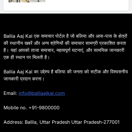
गश्त
9
Ballia : एकता, अखंडता और राष्ट्रप्रेम
का संकल्प लेकर गूंजा बलिया, पुलिस
अधीक्षक ओमवीर सिंह ने दिलाई शपथ, दी
BALLIA
NATIONAL
Ballia Aaj Kal एक समाचार पोर्टल है जो बलिया और आस-पास के क्षेत्रों
श्रद्धांजलि
की स्थानीय खबरें और अन्य श्रेणियों की समाचार सामग्री प्रकाशित करता
है। यहां आपको ताजा समाचार, महत्वपूर्ण घटनाएं, और सामयिक जानकारी
10
एक ही स्थान पर मिलती है।
Ballia : चितबड़ागांव से गोरखपुर, वाराणसी
और कानपुर के लिए बस सेवाओं का
Ballia Aaj Kal का उद्देश्य है बलिया की जनता को सटीक और विश्वसनीय
शुभारंभ, सांसद नीरज शेखर ने दिखाई हरी
BALLIA
NATIONAL
जानकारी प्रदान करना।
झंडी
11
Email:
info@balliaajkal.com
बिहार विस चुनाव : सभी 90 हजार 712
बूथों से लाइव वेब कास्टिंग की तैयारी
Mobile no. +91-9800000
NATIONAL
POLITICS
Address: Ballia, Uttar Pradesh Uttar Pradesh-277001
12