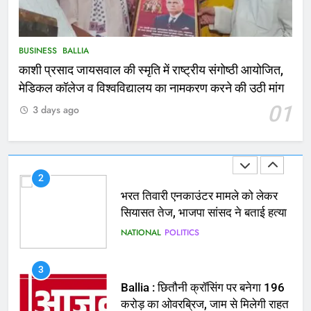
Ballia : थैंक्यू बलिया पुलिस: पीड़िता को
मिले 1.38 लाख रूपये
NATIONAL
बलिया
BUSINESS
BALLIA
काशी प्रसाद जायसवाल की स्मृति में राष्ट्रीय संगोष्ठी आयोजित,
1
मेडिकल कॉलेज व विश्वविद्यालय का नामकरण करने की उठी मांग
कोचिंग सेंटर में लगी भीषण आग, जान
01
3 days ago
बचाने के लिए छात्रों ने लगाई छलांग, कई
घायल
ACCIDENT
BUSINESS
2
भरत तिवारी एनकाउंटर मामले को लेकर
सियासत तेज, भाजपा सांसद ने बताई हत्या
NATIONAL
POLITICS
3
Ballia : छितौनी क्रॉसिंग पर बनेगा 196
करोड़ का ओवरब्रिज, जाम से मिलेगी राहत