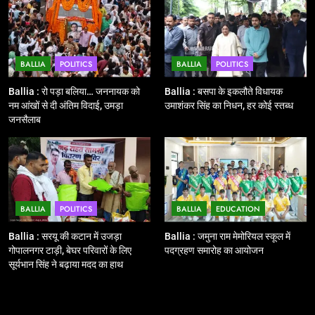
और कानपुर के लिए बस सेवाओं का
शुभारंभ, सांसद नीरज शेखर ने दिखाई हरी
BALLIA
NATIONAL
झंडी
BALLIA
POLITICS
BALLIA
POLITICS
11
बिहार विस चुनाव : सभी 90 हजार 712
Ballia : रो पड़ा बलिया… जननायक को
Ballia : बसपा के इकलौते विधायक
बूथों से लाइव वेब कास्टिंग की तैयारी
नम आंखों से दी अंतिम विदाई, उमड़ा
उमाशंकर सिंह का निधन, हर कोई स्तब्ध
जनसैलाब
NATIONAL
POLITICS
12
Ballia : बलिया रेलवे स्टेशन का अपर
महाप्रबंधक ने किया निरीक्षण
BALLIA
POLITICS
BALLIA
EDUCATION
BALLIA
NATIONAL
Ballia : सरयू की कटान में उजड़ा
Ballia : जमुना राम मेमोरियल स्कूल में
गोपालनगर टाड़ी, बेघर परिवारों के लिए
पदग्रहण समारोह का आयोजन
13
सूर्यभान सिंह ने बढ़ाया मदद का हाथ
Ballia : त्यौहारों पर शांति व्यवस्था को
लेकर पुलिस ने किया रूट मार्च
BALLIA
NATIONAL