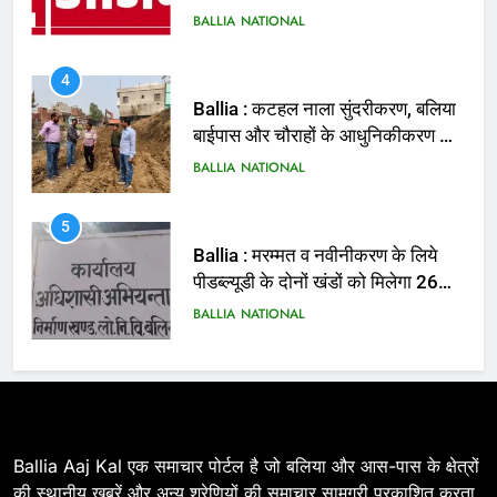
BALLIA
NATIONAL
4
Ballia : कटहल नाला सुंदरीकरण, बलिया
बाईपास और चौराहों के आधुनिकीकरण की
तैयारी तेज
BALLIA
NATIONAL
5
Ballia : मरम्मत व नवीनीकरण के लिये
पीडब्ल्यूडी के दोनों खंडों को मिलेगा 26
करोड़
BALLIA
NATIONAL
6
Ballia : 110 फीट ऊंचे तिरंगे के सम्मान
में बलिया में निकला तिरंगा यात्रा
BALLIA
NATIONAL
Ballia Aaj Kal एक समाचार पोर्टल है जो बलिया और आस-पास के क्षेत्रों
की स्थानीय खबरें और अन्य श्रेणियों की समाचार सामग्री प्रकाशित करता