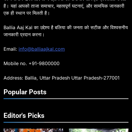
है। यहां आपको ताजा समाचार, महत्वपूर्ण घटनाएं, और सामयिक जानकारी
7
एक ही स्थान पर मिलती है।
Ballia : सीएम डैशबोर्ड समीक्षा में फिसले
विभाग, डीएम ने मांगा स्पष्टीकरण
Ballia Aaj Kal का उद्देश्य है बलिया की जनता को सटीक और विश्वसनीय
BALLIA
NATIONAL
जानकारी प्रदान करना।
8
Email:
info@balliaajkal.com
Ballia : दिल्ली ब्लास्ट के बाद बलिया में
हाई अलर्ट, एसपी ओमवीर सिंह ने पुलिस बल
Mobile no. +91-9800000
के साथ रेलवे स्टेशन व शहर में किया पैदल
BALLIA
NATIONAL
गश्त
Address: Ballia, Uttar Pradesh Uttar Pradesh-277001
9
Popular Posts
Ballia : एकता, अखंडता और राष्ट्रप्रेम
का संकल्प लेकर गूंजा बलिया, पुलिस
अधीक्षक ओमवीर सिंह ने दिलाई शपथ, दी
BALLIA
NATIONAL
श्रद्धांजलि
Editor's Picks
10
Ballia : चितबड़ागांव से गोरखपुर, वाराणसी