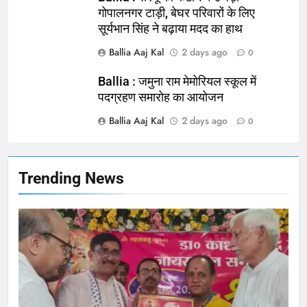
गोपालनगर टाड़ी, बेघर परिवारों के लिए
सूर्यभान सिंह ने बढ़ाया मदद का हाथ
164
Ballia : न्याय की मांग: सड़क पर उतरे
Ballia Aaj Kal
2 days ago
0
चिकित्सक, किया प्रदर्शन
Ballia : जमुना राम मेमोरियल स्कूल में
NATIONAL
बलिया
पदग्रहण समारोह का आयोजन
Ballia Aaj Kal
2 days ago
165
0
Ballia : बलिया बलिदान दिवस के मौके पर
बलिया को मिलेगी नई ट्रेन की सौगात
NATIONAL
बलिया
Trending News
166
Ballia : कर्ज के बोझ तले दबे कारोबारी ने
फांसी लगाकर दी जान
NATIONAL
बलिया
167